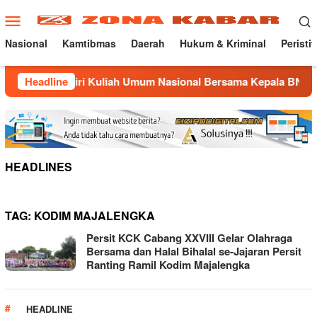
Loncat
Menu
ke
Mobile
konten
Nasional
Kamtibmas
Daerah
Hukum & Kriminal
Peristi
ka Hadiri Kuliah Umum Nasional Bersama Kepala BNN RI di UN
Headline
HEADLINES
TAG:
KODIM MAJALENGKA
Persit KCK Cabang XXVIII Gelar Olahraga
Bersama dan Halal Bihalal se-Jajaran Persit
Ranting Ramil Kodim Majalengka
HEADLINE