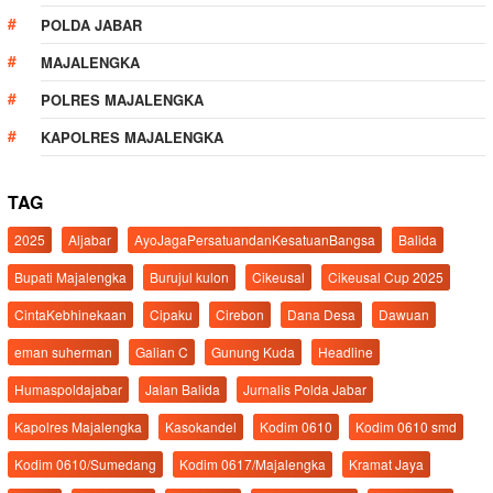
POLDA JABAR
MAJALENGKA
POLRES MAJALENGKA
KAPOLRES MAJALENGKA
TAG
2025
Aljabar
AyoJagaPersatuandanKesatuanBangsa
Balida
Bupati Majalengka
Burujul kulon
Cikeusal
Cikeusal Cup 2025
CintaKebhinekaan
Cipaku
Cirebon
Dana Desa
Dawuan
eman suherman
Galian C
Gunung Kuda
Headline
Humaspoldajabar
Jalan Balida
Jurnalis Polda Jabar
Kapolres Majalengka
Kasokandel
Kodim 0610
Kodim 0610 smd
Kodim 0610/Sumedang
Kodim 0617/Majalengka
Kramat Jaya