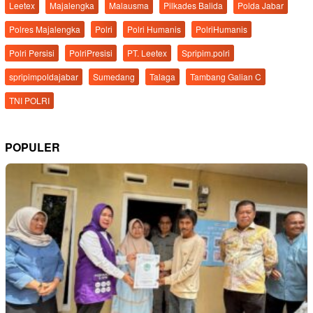
Leetex
Majalengka
Malausma
Pilkades Balida
Polda Jabar
Polres Majalengka
Polri
Polri Humanis
PolriHumanis
Polri Persisi
PolriPresisi
PT. Leetex
Spripim.polri
spripimpoldajabar
Sumedang
Talaga
Tambang Galian C
TNI POLRI
POPULER