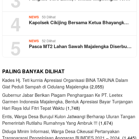
4
53 Dilihat
NEWS
Kapolsek Cikijing Bersama Ketua Bhayangk…
5
52 Dilihat
NEWS
Pasca MT2 Lahan Sawah Majalengka Diserbu…
PALING BANYAK DILIHAT
Kades Hj. Teti kurnia Apresiasi Organisasi BINA TARUNA Dalam
Giat Peduli Sampah di Cidulang Majalengka
(2,055)
Gubernur Jabar Berikan Piagam Penghargaan Ke PT. Leetex
Garmen Indonesia Majalengka, Bentuk Apresiasi Bayar Tunjangan
Hari Raya Idul Fitri Tepat Waktu
(1,748)
Entis, Warga Desa Burujul Kulon Jatiwangi Berharap Uluran Tangan
Pemerintah Rutilahu Rumahnya Yang Ambruk !!!
(1,674)
Diduga Minim Informasi, Warga Desa Cikeusal Pertanyakan
Transparansi Pengelolaan Anggaran BUMDES 2021 – 2024.
(1,445)