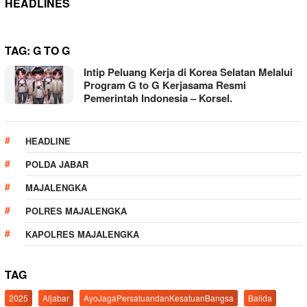
HEADLINES
TAG:
G TO G
Intip Peluang Kerja di Korea Selatan Melalui
Program G to G Kerjasama Resmi
Pemerintah Indonesia – Korsel.
HEADLINE
POLDA JABAR
MAJALENGKA
POLRES MAJALENGKA
KAPOLRES MAJALENGKA
TAG
2025
Aljabar
AyoJagaPersatuandanKesatuanBangsa
Balida