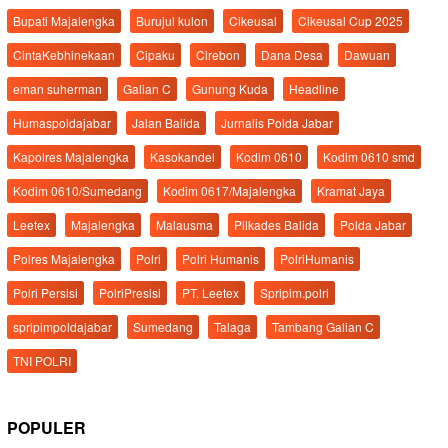
Bupati Majalengka
Burujul kulon
Cikeusal
Cikeusal Cup 2025
CintaKebhinekaan
Cipaku
Cirebon
Dana Desa
Dawuan
eman suherman
Galian C
Gunung Kuda
Headline
Humaspoldajabar
Jalan Balida
Jurnalis Polda Jabar
Kapolres Majalengka
Kasokandel
Kodim 0610
Kodim 0610 smd
Kodim 0610/Sumedang
Kodim 0617/Majalengka
Kramat Jaya
Leetex
Majalengka
Malausma
Pilkades Balida
Polda Jabar
Polres Majalengka
Polri
Polri Humanis
PolriHumanis
Polri Persisi
PolriPresisi
PT. Leetex
Spripim.polri
spripimpoldajabar
Sumedang
Talaga
Tambang Galian C
TNI POLRI
POPULER