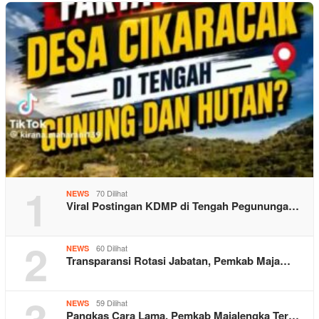
1
70 Dilihat
NEWS
Viral Postingan KDMP di Tengah Pegununga…
2
60 Dilihat
NEWS
Transparansi Rotasi Jabatan, Pemkab Maja…
3
59 Dilihat
NEWS
Pangkas Cara Lama, Pemkab Majalengka Ter…