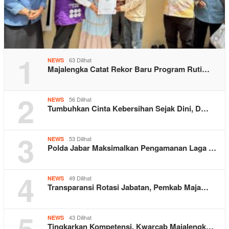
1
63 Dilihat
NEWS
Majalengka Catat Rekor Baru Program Ruti…
2
56 Dilihat
NEWS
Tumbuhkan Cinta Kebersihan Sejak Dini, D…
3
53 Dilihat
NEWS
Polda Jabar Maksimalkan Pengamanan Laga …
4
49 Dilihat
NEWS
Transparansi Rotasi Jabatan, Pemkab Maja…
5
43 Dilihat
NEWS
Tingkarkan Kompetensi, Kwarcab Majalengk…