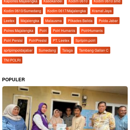
Kapolres Majalengka
Kasokandel
Kodim 0610
Kodim 0610 smd
Kodim 0610/Sumedang
Kodim 0617/Majalengka
Kramat Jaya
Leetex
Majalengka
Malausma
Pilkades Balida
Polda Jabar
Polres Majalengka
Polri
Polri Humanis
PolriHumanis
Polri Persisi
PolriPresisi
PT. Leetex
Spripim.polri
spripimpoldajabar
Sumedang
Talaga
Tambang Galian C
TNI POLRI
POPULER