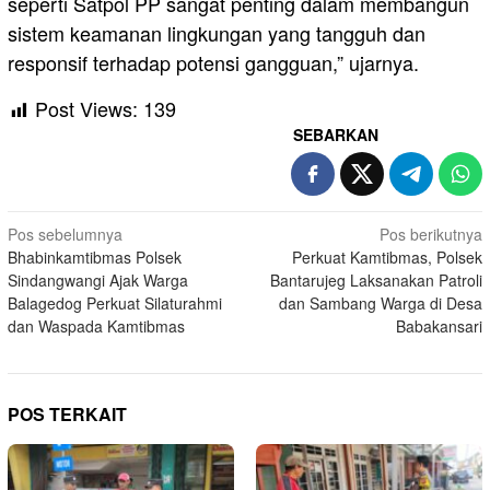
seperti Satpol PP sangat penting dalam membangun
sistem keamanan lingkungan yang tangguh dan
responsif terhadap potensi gangguan,” ujarnya.
Post Views:
139
SEBARKAN
Navigasi
Pos sebelumnya
Pos berikutnya
Bhabinkamtibmas Polsek
Perkuat Kamtibmas, Polsek
pos
Sindangwangi Ajak Warga
Bantarujeg Laksanakan Patroli
Balagedog Perkuat Silaturahmi
dan Sambang Warga di Desa
dan Waspada Kamtibmas
Babakansari
POS TERKAIT