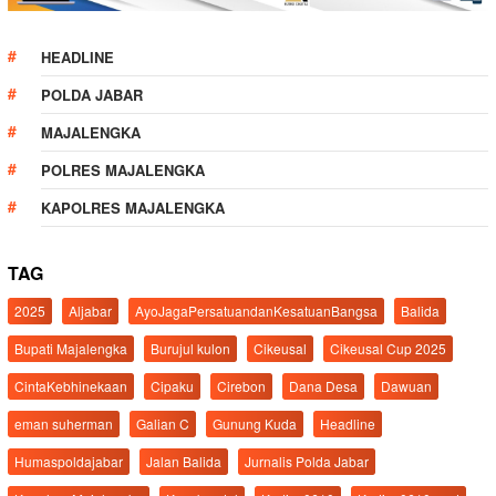
HEADLINE
POLDA JABAR
MAJALENGKA
POLRES MAJALENGKA
KAPOLRES MAJALENGKA
TAG
2025
Aljabar
AyoJagaPersatuandanKesatuanBangsa
Balida
Bupati Majalengka
Burujul kulon
Cikeusal
Cikeusal Cup 2025
CintaKebhinekaan
Cipaku
Cirebon
Dana Desa
Dawuan
eman suherman
Galian C
Gunung Kuda
Headline
Humaspoldajabar
Jalan Balida
Jurnalis Polda Jabar