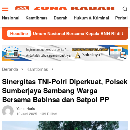
Loncat
Menu
ke
Mobile
konten
Nasional
Kamtibmas
Daerah
Hukum & Kriminal
Peristi
liah Umum Nasional Bersama Kepala BNN RI di UNMA
Headline
No
Beranda
Kamtibmas
Sinergitas TNI-Polri Diperkuat, Polsek
Sumberjaya Sambang Warga
Bersama Babinsa dan Satpol PP
Yanto Haris
10 Juni 2025
139 Dilihat