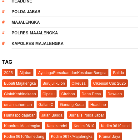
HEADLINE
POLDA JABAR
MAJALENGKA
POLRES MAJALENGKA
KAPOLRES MAJALENGKA
TAG
2025
Aljabar
AyoJagaPersatuandanKesatuanBangsa
Balida
Bupati Majalengka
Burujul kulon
Cikeusal
Cikeusal Cup 2025
CintaKebhinekaan
Cipaku
Cirebon
Dana Desa
Dawuan
eman suherman
Galian C
Gunung Kuda
Headline
Humaspoldajabar
Jalan Balida
Jurnalis Polda Jabar
Kapolres Majalengka
Kasokandel
Kodim 0610
Kodim 0610 smd
Kodim 0610/Sumedang
Kodim 0617/Majalengka
Kramat Jaya