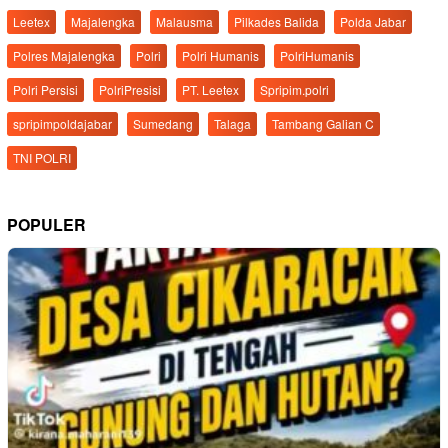
Leetex
Majalengka
Malausma
Pilkades Balida
Polda Jabar
Polres Majalengka
Polri
Polri Humanis
PolriHumanis
Polri Persisi
PolriPresisi
PT. Leetex
Spripim.polri
spripimpoldajabar
Sumedang
Talaga
Tambang Galian C
TNI POLRI
POPULER