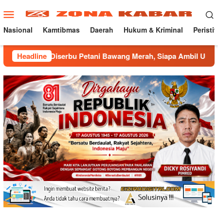
Loncat
Menu
ke
Mobile
konten
Nasional
Kamtibmas
Daerah
Hukum & Kriminal
Peristi
iserbu Petani Bawang Merah, Siapa Ambil Untung ???
Headline