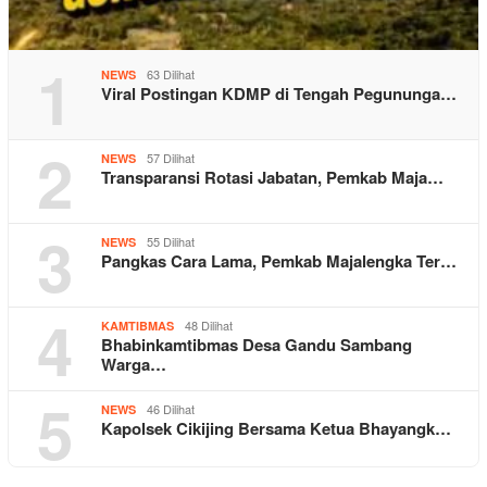
1
63 Dilihat
NEWS
Viral Postingan KDMP di Tengah Pegununga…
2
57 Dilihat
NEWS
Transparansi Rotasi Jabatan, Pemkab Maja…
3
55 Dilihat
NEWS
Pangkas Cara Lama, Pemkab Majalengka Ter…
4
48 Dilihat
KAMTIBMAS
Bhabinkamtibmas Desa Gandu Sambang
Warga…
5
46 Dilihat
NEWS
Kapolsek Cikijing Bersama Ketua Bhayangk…