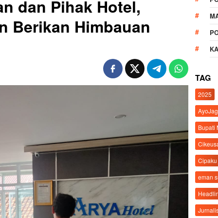
an dan Pihak Hotel,
M
en Berikan Himbauan
P
K
TAG
2025
AyoJag
Bupati
Cikeus
Cipaku
eman 
Headli
Jurnali