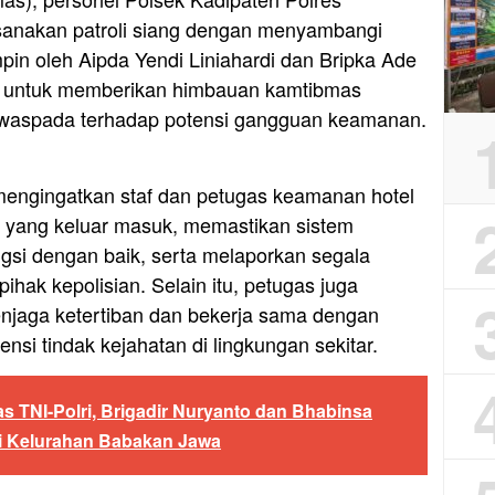
sanakan patroli siang dengan menyambangi
mpin oleh Aipda Yendi Liniahardi dan Bripka Ade
uan untuk memberikan himbauan kamtibmas
u waspada terhadap potensi gangguan keamanan.
engingatkan staf dan petugas keamanan hotel
 yang keluar masuk, memastikan sistem
si dengan baik, serta melaporkan segala
ihak kepolisian. Selain itu, petugas juga
njaga ketertiban dan bekerja sama dengan
si tindak kejahatan di lingkungan sekitar.
as TNI-Polri, Brigadir Nuryanto dan Bhabinsa
i Kelurahan Babakan Jawa