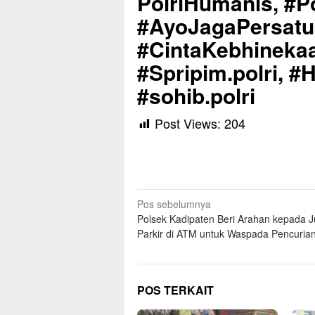
PolriHumanis, #Po
#AyoJagaPersat
#CintaKebhinekaa
#Spripim.polri, #
#sohib.polri
Post Views:
204
Navigasi
Pos sebelumnya
Polsek Kadipaten Beri Arahan kepada J
pos
Parkir di ATM untuk Waspada Pencuria
POS TERKAIT