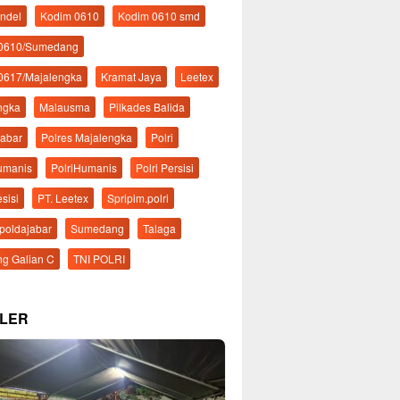
ndel
Kodim 0610
Kodim 0610 smd
 0610/Sumedang
0617/Majalengka
Kramat Jaya
Leetex
ngka
Malausma
Pilkades Balida
Jabar
Polres Majalengka
Polri
Humanis
PolriHumanis
Polri Persisi
esisi
PT. Leetex
Spripim.polri
mpoldajabar
Sumedang
Talaga
g Galian C
TNI POLRI
LER