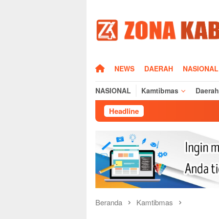
Loncat
ke
konten
HOME
NEWS
DAERAH
NASIONAL
NASIONAL
Kamtibmas
Daerah
Headline
Silatura
Beranda
Kamtibmas