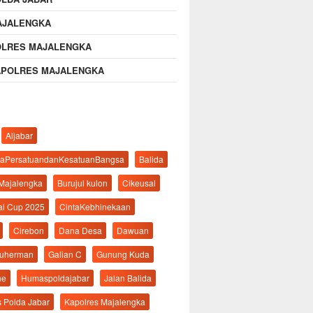
AJALENGKA
OLRES MAJALENGKA
APOLRES MAJALENGKA
Aljabar
aPersatuandanKesatuanBangsa
Balida
 Majalengka
Burujul kulon
Cikeusal
al Cup 2025
CintaKebhinekaan
Cirebon
Dana Desa
Dawuan
suherman
Galian C
Gunung Kuda
ne
Humaspoldajabar
Jalan Balida
s Polda Jabar
Kapolres Majalengka