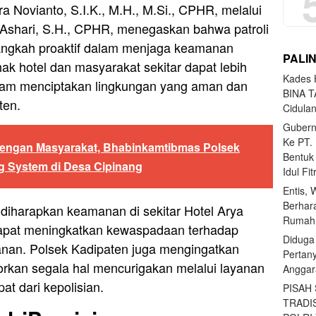
 Novianto, S.I.K., M.H., M.Si., CPHR, melalui
Ashari, S.H., CPHR, menegaskan bahwa patroli
 langkah proaktif dalam menjaga keamanan
PALI
ak hotel dan masyarakat sekitar dapat lebih
Kades H
alam menciptakan lingkungan yang aman dan
BINA T
ten.
Cidula
Gubern
Ke PT.
dengan Masyarakat, Bhabinkamtibmas Polsek
Bentuk
g System di Desa Cipinang
Idul Fi
Entis, 
Berhar
, diharapkan keamanan di sekitar Hotel Arya
Rumahn
l dapat meningkatkan kewaspadaan terhadap
Diduga
nan. Polsek Kadipaten juga mengingatkan
Pertan
rkan segala hal mencurigakan melalui layanan
Anggar
at dari kepolisian.
PISAH
TRADI