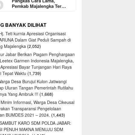
5
Pangkas Cara Lama,
Pemkab Majalengka Ter…
NG BANYAK DILIHAT
j. Teti kurnia Apresiasi Organisasi
ARUNA Dalam Giat Peduli Sampah di
ng Majalengka
(2,052)
ur Jabar Berikan Piagam Penghargaan
 Leetex Garmen Indonesia Majalengka,
 Apresiasi Bayar Tunjangan Hari Raya
tri Tepat Waktu
(1,739)
Warga Desa Burujul Kulon Jatiwangi
ap Uluran Tangan Pemerintah Rutilahu
ya Yang Ambruk !!!
(1,668)
 Minim Informasi, Warga Desa Cikeusal
yakan Transparansi Pengelolaan
an BUMDES 2021 – 2024.
(1,443)
 SAMBUT KARO SDM POLDA JABAR:
SI PENUH MAKNA MENUJU SDM