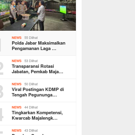
1
55 Dilihat
NEWS
Polda Jabar Maksimalkan
Pengamanan Laga …
2
53 Dilihat
NEWS
Transparansi Rotasi
Jabatan, Pemkab Maja…
3
50 Dilihat
NEWS
Viral Postingan KDMP di
Tengah Pegununga…
4
44 Dilihat
NEWS
Tingkarkan Kompetensi,
Kwarcab Majalengk…
43 Dilihat
NEWS