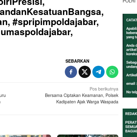
lriPresisi,
POLRI
uandanKesatuanBangsa,
n, #spripimpoldajabar,
Humaspoldajabar,
SEBARKAN
Pos berikutnya
uru
Bersama Ciptakan Keamanan, Polsek
n
Kadipaten Ajak Warga Waspada