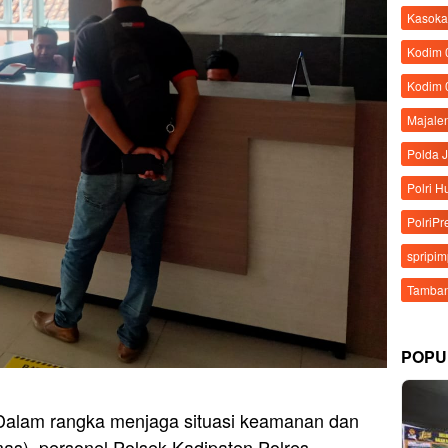
Kasoka
Kodim
Kodim 
Majale
Polda 
Polri 
PolriPr
spripi
Tamban
POPU
Dalam rangka menjaga situasi keamanan dan
as), personel Polsek Kadipaten Polres