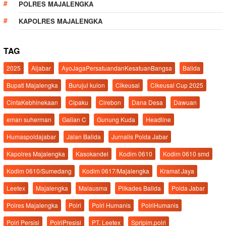
POLRES MAJALENGKA
KAPOLRES MAJALENGKA
TAG
2025
Aljabar
AyoJagaPersatuandanKesatuanBangsa
Balida
Bupati Majalengka
Burujul kulon
Cikeusal
Cikeusal Cup 2025
CintaKebhinekaan
Cipaku
Cirebon
Dana Desa
Dawuan
eman suherman
Galian C
Gunung Kuda
Headline
Humaspoldajabar
Jalan Balida
Jurnalis Polda Jabar
Kapolres Majalengka
Kasokandel
Kodim 0610
Kodim 0610 smd
Kodim 0610/Sumedang
Kodim 0617/Majalengka
Kramat Jaya
Leetex
Majalengka
Malausma
Pilkades Balida
Polda Jabar
Polres Majalengka
Polri
Polri Humanis
PolriHumanis
Polri Persisi
PolriPresisi
PT. Leetex
Spripim.polri