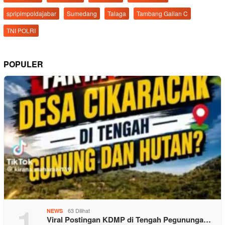
spripimpoldajabar
Sumedang
Talaga
Tambang Galian C
TNI POLRI
POPULER
1
63 Dilihat
NEWS
Viral Postingan KDMP di Tengah Pegununga…