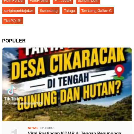
Polri Persisi
PolriPresisi
PT. Leetex
Spripim.polri
spripimpoldajabar
Sumedang
Talaga
Tambang Galian C
TNI POLRI
POPULER
62 Dilihat
NEWS
Viral Postingan KDMP di Tengah Pegununga…