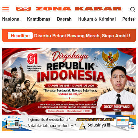
Loncat
Menu
ke
Mobile
konten
Nasional
Kamtibmas
Daerah
Hukum & Kriminal
Peristi
Diserbu Petani Bawang Merah, Siapa Ambil Untung ???
Headline