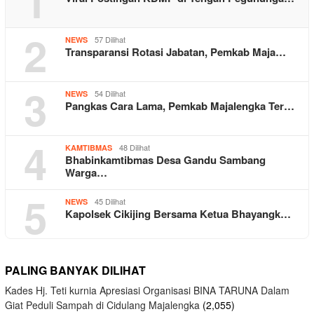
1
2
57 Dilihat
NEWS
Transparansi Rotasi Jabatan, Pemkab Maja…
3
54 Dilihat
NEWS
Pangkas Cara Lama, Pemkab Majalengka Ter…
4
48 Dilihat
KAMTIBMAS
Bhabinkamtibmas Desa Gandu Sambang
Warga…
5
45 Dilihat
NEWS
Kapolsek Cikijing Bersama Ketua Bhayangk…
PALING BANYAK DILIHAT
Kades Hj. Teti kurnia Apresiasi Organisasi BINA TARUNA Dalam
Giat Peduli Sampah di Cidulang Majalengka
(2,055)