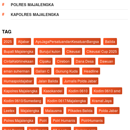
POLRES MAJALENGKA
KAPOLRES MAJALENGKA
TAG
2025
Aljabar
AyoJagaPersatuandanKesatuanBangsa
Balida
Bupati Majalengka
Burujul kulon
Cikeusal
Cikeusal Cup 2025
CintaKebhinekaan
Cipaku
Cirebon
Dana Desa
Dawuan
eman suherman
Galian C
Gunung Kuda
Headline
Humaspoldajabar
Jalan Balida
Jurnalis Polda Jabar
Kapolres Majalengka
Kasokandel
Kodim 0610
Kodim 0610 smd
Kodim 0610/Sumedang
Kodim 0617/Majalengka
Kramat Jaya
Leetex
Majalengka
Malausma
Pilkades Balida
Polda Jabar
Polres Majalengka
Polri
Polri Humanis
PolriHumanis