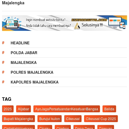
Majalengka
HEADLINE
POLDA JABAR
MAJALENGKA
POLRES MAJALENGKA
KAPOLRES MAJALENGKA
TAG
2025
Aljabar
AyoJagaPersatuandanKesatuanBangsa
Balida
Bupati Majalengka
Burujul kulon
Cikeusal
Cikeusal Cup 2025
CintaKebhinekaan
Cipaku
Cirebon
Dana Desa
Dawuan