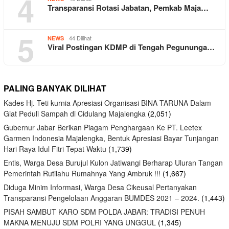
4
Transparansi Rotasi Jabatan, Pemkab Maja…
5
44 Dilihat
NEWS
Viral Postingan KDMP di Tengah Pegununga…
PALING BANYAK DILIHAT
Kades Hj. Teti kurnia Apresiasi Organisasi BINA TARUNA Dalam
Giat Peduli Sampah di Cidulang Majalengka
(2,051)
Gubernur Jabar Berikan Piagam Penghargaan Ke PT. Leetex
Garmen Indonesia Majalengka, Bentuk Apresiasi Bayar Tunjangan
Hari Raya Idul Fitri Tepat Waktu
(1,739)
Entis, Warga Desa Burujul Kulon Jatiwangi Berharap Uluran Tangan
Pemerintah Rutilahu Rumahnya Yang Ambruk !!!
(1,667)
Diduga Minim Informasi, Warga Desa Cikeusal Pertanyakan
Transparansi Pengelolaan Anggaran BUMDES 2021 – 2024.
(1,443)
PISAH SAMBUT KARO SDM POLDA JABAR: TRADISI PENUH
MAKNA MENUJU SDM POLRI YANG UNGGUL
(1,345)