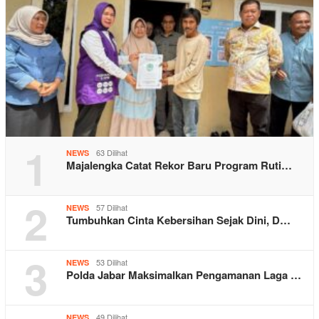
1
63 Dilihat
NEWS
Majalengka Catat Rekor Baru Program Ruti…
2
57 Dilihat
NEWS
Tumbuhkan Cinta Kebersihan Sejak Dini, D…
3
53 Dilihat
NEWS
Polda Jabar Maksimalkan Pengamanan Laga …
49 Dilihat
NEWS