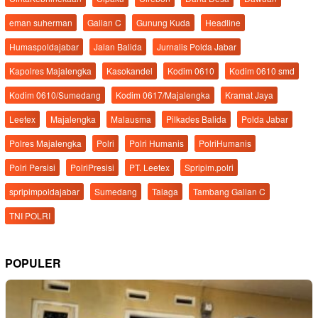
eman suherman
Galian C
Gunung Kuda
Headline
Humaspoldajabar
Jalan Balida
Jurnalis Polda Jabar
Kapolres Majalengka
Kasokandel
Kodim 0610
Kodim 0610 smd
Kodim 0610/Sumedang
Kodim 0617/Majalengka
Kramat Jaya
Leetex
Majalengka
Malausma
Pilkades Balida
Polda Jabar
Polres Majalengka
Polri
Polri Humanis
PolriHumanis
Polri Persisi
PolriPresisi
PT. Leetex
Spripim.polri
spripimpoldajabar
Sumedang
Talaga
Tambang Galian C
TNI POLRI
POPULER