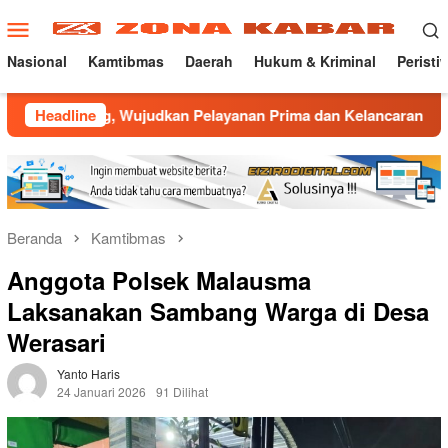
Loncat
Menu
ke
Mobile
konten
Nasional
Kamtibmas
Daerah
Hukum & Kriminal
Peristi
jing, Wujudkan Pelayanan Prima dan Kelancaran Lalu Lintas
Headline
Beranda
Kamtibmas
Anggota Polsek Malausma
Laksanakan Sambang Warga di Desa
Werasari
Yanto Haris
24 Januari 2026
91 Dilihat