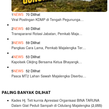
1
NEWS
70 Dilihat
Viral Postingan KDMP di Tengah Pegununga…
2
NEWS
60 Dilihat
Transparansi Rotasi Jabatan, Pemkab Maja…
3
NEWS
59 Dilihat
Pangkas Cara Lama, Pemkab Majalengka Ter…
4
NEWS
53 Dilihat
Kapolsek Cikijing Bersama Ketua Bhayangk…
5
NEWS
52 Dilihat
Pasca MT2 Lahan Sawah Majalengka Diserbu…
PALING BANYAK DILIHAT
Kades Hj. Teti kurnia Apresiasi Organisasi BINA TARUNA
Dalam Giat Peduli Sampah di Cidulang Majalengka
(2,055)