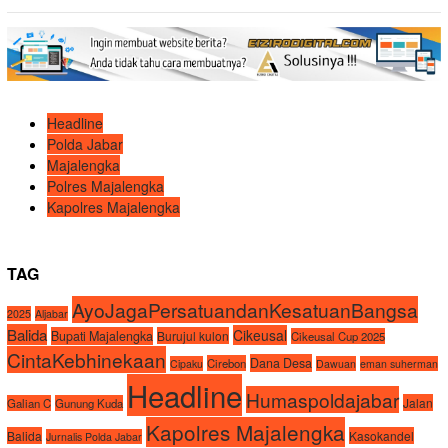
Headline
Polda Jabar
Majalengka
Polres Majalengka
Kapolres Majalengka
TAG
AyoJagaPersatuandanKesatuanBangsa
2025
Aljabar
Balida
Cikeusal
Bupati Majalengka
Burujul kulon
Cikeusal Cup 2025
CintaKebhinekaan
Dana Desa
Cirebon
Cipaku
Dawuan
eman suherman
Headline
Humaspoldajabar
Jalan
Galian C
Gunung Kuda
Kapolres Majalengka
Balida
Kasokandel
Jurnalis Polda Jabar