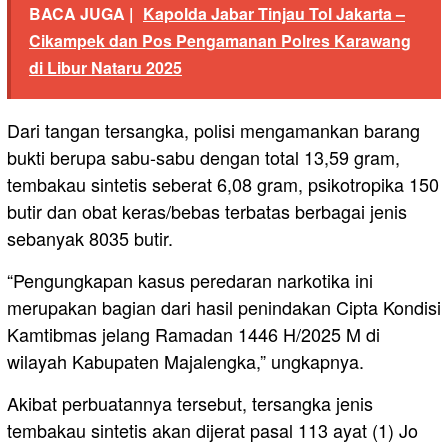
BACA JUGA |
Kapolda Jabar Tinjau Tol Jakarta –
Cikampek dan Pos Pengamanan Polres Karawang
di Libur Nataru 2025
Dari tangan tersangka, polisi mengamankan barang
bukti berupa sabu-sabu dengan total 13,59 gram,
tembakau sintetis seberat 6,08 gram, psikotropika 150
butir dan obat keras/bebas terbatas berbagai jenis
sebanyak 8035 butir.
“Pengungkapan kasus peredaran narkotika ini
merupakan bagian dari hasil penindakan Cipta Kondisi
Kamtibmas jelang Ramadan 1446 H/2025 M di
wilayah Kabupaten Majalengka,” ungkapnya.
Akibat perbuatannya tersebut, tersangka jenis
tembakau sintetis akan dijerat pasal 113 ayat (1) Jo