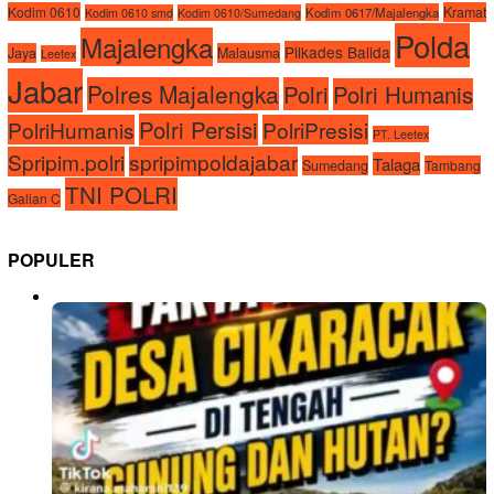
Kodim 0610
Kramat
Kodim 0617/Majalengka
Kodim 0610 smd
Kodim 0610/Sumedang
Polda
Majalengka
Pilkades Balida
Jaya
Malausma
Leetex
Jabar
Polres Majalengka
Polri
Polri Humanis
Polri Persisi
PolriHumanis
PolriPresisi
PT. Leetex
Spripim.polri
spripimpoldajabar
Talaga
Sumedang
Tambang
TNI POLRI
Galian C
POPULER