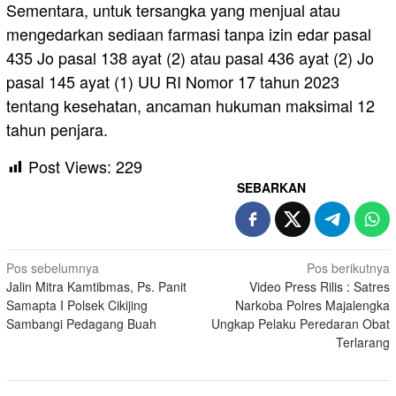
Sementara, untuk tersangka yang menjual atau
mengedarkan sediaan farmasi tanpa izin edar pasal
435 Jo pasal 138 ayat (2) atau pasal 436 ayat (2) Jo
pasal 145 ayat (1) UU RI Nomor 17 tahun 2023
tentang kesehatan, ancaman hukuman maksimal 12
tahun penjara.
Post Views:
229
SEBARKAN
Navigasi
Pos sebelumnya
Pos berikutnya
Jalin Mitra Kamtibmas, Ps. Panit
Video Press Rilis : Satres
pos
Samapta I Polsek Cikijing
Narkoba Polres Majalengka
Sambangi Pedagang Buah
Ungkap Pelaku Peredaran Obat
Terlarang