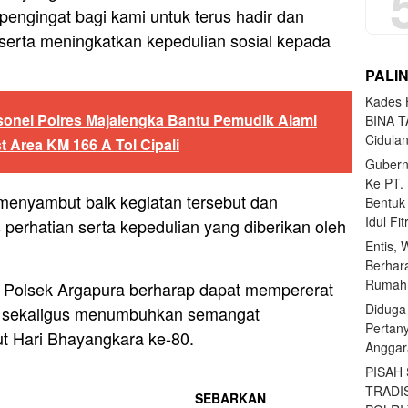
pengingat bagi kami untuk terus hadir dan
serta meningkatkan kepedulian sosial kepada
PALI
Kades H
sonel Polres Majalengka Bantu Pemudik Alami
BINA T
Cidula
 Area KM 166 A Tol Cipali
Gubern
Ke PT.
enyambut baik kegiatan tersebut dan
Bentuk
Idul Fi
perhatian serta kepedulian yang diberikan oleh
Entis, 
Berhar
Rumahn
ni, Polsek Argapura berharap dapat mempererat
Diduga
t sekaligus menumbuhkan semangat
Pertan
 Hari Bhayangkara ke-80.
Anggar
PISAH
TRADI
SEBARKAN