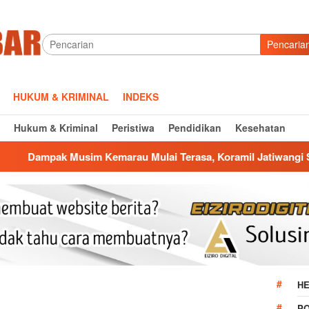
Pencaria
HUKUM & KRIMINAL
INDEKS
Hukum & Kriminal
Peristiwa
Pendidikan
Kesehatan
 Kemarau Mulai Terasa, Koramil Jatiwangi Salurkan Bantuan Ai
HE
P