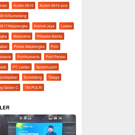
ndel
Kodim 0610
Kodim 0610 smd
 0610/Sumedang
0617/Majalengka
Kramat Jaya
Leetex
ngka
Malausma
Pilkades Balida
Jabar
Polres Majalengka
Polri
Humanis
PolriHumanis
Polri Persisi
esisi
PT. Leetex
Spripim.polri
mpoldajabar
Sumedang
Talaga
g Galian C
TNI POLRI
LER