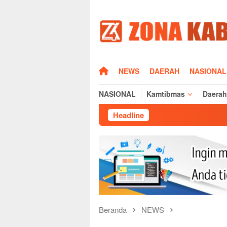
Loncat
ke
konten
HOME
NEWS
DAERAH
NASIONAL
NASIONAL
Kamtibmas
Daerah
Headline
Dampak Musim
Beranda
NEWS