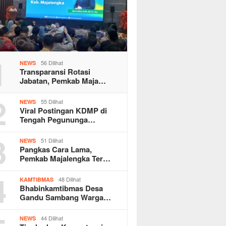
1
56 Dilihat
NEWS
Transparansi Rotasi
Jabatan, Pemkab Maja…
2
55 Dilihat
NEWS
Viral Postingan KDMP di
Tengah Pegununga…
3
51 Dilihat
NEWS
Pangkas Cara Lama,
Pemkab Majalengka Ter…
4
48 Dilihat
KAMTIBMAS
Bhabinkamtibmas Desa
Gandu Sambang Warga…
44 Dilihat
NEWS