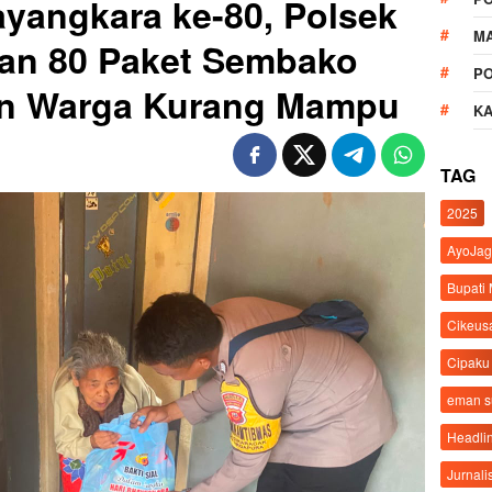
yangkara ke-80, Polsek
M
kan 80 Paket Sembako
P
an Warga Kurang Mampu
K
TAG
2025
AyoJag
Bupati
Cikeus
Cipaku
eman 
Headli
Jurnali