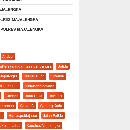
AJALENGKA
OLRES MAJALENGKA
APOLRES MAJALENGKA
Aljabar
aPersatuandanKesatuanBangsa
Balida
 Majalengka
Burujul kulon
Cikeusal
al Cup 2025
CintaKebhinekaan
Cirebon
Dana Desa
Dawuan
suherman
Galian C
Gunung Kuda
ne
Humaspoldajabar
Jalan Balida
s Polda Jabar
Kapolres Majalengka