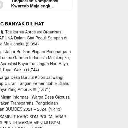
5
Tingkarkan Kompetensi,
Kwarcab Majalengk…
NG BANYAK DILIHAT
j. Teti kurnia Apresiasi Organisasi
ARUNA Dalam Giat Peduli Sampah di
ng Majalengka
(2,054)
ur Jabar Berikan Piagam Penghargaan
 Leetex Garmen Indonesia Majalengka,
 Apresiasi Bayar Tunjangan Hari Raya
tri Tepat Waktu
(1,744)
Warga Desa Burujul Kulon Jatiwangi
ap Uluran Tangan Pemerintah Rutilahu
ya Yang Ambruk !!!
(1,671)
 Minim Informasi, Warga Desa Cikeusal
yakan Transparansi Pengelolaan
an BUMDES 2021 – 2024.
(1,443)
 SAMBUT KARO SDM POLDA JABAR:
SI PENUH MAKNA MENUJU SDM