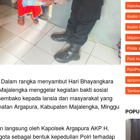
Kasoka
Kodim
Kodim 
Majale
Polda 
Polri 
PolriPr
– Dalam rangka menyambut Hari Bhayangkara
spripi
Majalengka menggelar kegiatan bakti sosial
Tamban
sembako kepada lansia dan masyarakat yang
atan Argapura, Kabupaten Majalengka, Minggu
POPU
pin langsung oleh Kapolsek Argapura AKP H.
ota sebagai bentuk kepedulian Polri terhadap