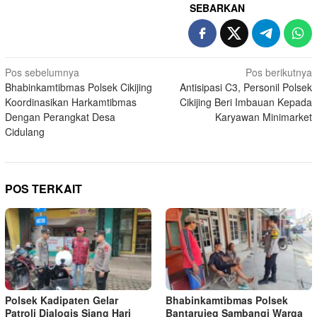
SEBARKAN
Navigasi
Pos sebelumnya
Pos berikutnya
Bhabinkamtibmas Polsek Cikijing
Antisipasi C3, Personil Polsek
pos
Koordinasikan Harkamtibmas
Cikijing Beri Imbauan Kepada
Dengan Perangkat Desa
Karyawan Minimarket
Cidulang
POS TERKAIT
Polsek Kadipaten Gelar
Bhabinkamtibmas Polsek
Patroli Dialogis Siang Hari
Bantarujeg Sambangi Warga