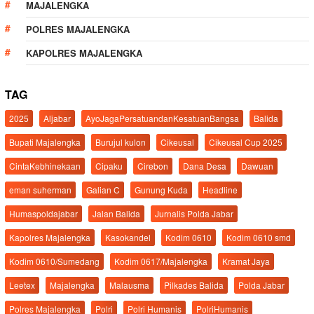
MAJALENGKA
POLRES MAJALENGKA
KAPOLRES MAJALENGKA
TAG
2025
Aljabar
AyoJagaPersatuandanKesatuanBangsa
Balida
Bupati Majalengka
Burujul kulon
Cikeusal
Cikeusal Cup 2025
CintaKebhinekaan
Cipaku
Cirebon
Dana Desa
Dawuan
eman suherman
Galian C
Gunung Kuda
Headline
Humaspoldajabar
Jalan Balida
Jurnalis Polda Jabar
Kapolres Majalengka
Kasokandel
Kodim 0610
Kodim 0610 smd
Kodim 0610/Sumedang
Kodim 0617/Majalengka
Kramat Jaya
Leetex
Majalengka
Malausma
Pilkades Balida
Polda Jabar
Polres Majalengka
Polri
Polri Humanis
PolriHumanis