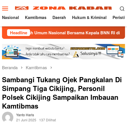
Loncat
Menu
ke
Mobile
konten
Nasional
Kamtibmas
Daerah
Hukum & Kriminal
Peristi
ah Umum Nasional Bersama Kepala BNN RI di UNMA
Headline
Nost
Beranda
Kamtibmas
Sambangi Tukang Ojek Pangkalan Di
Simpang Tiga Cikijing, Personil
Polsek Cikijing Sampaikan Imbauan
Kamtibmas
Yanto Haris
21 Juni 2025
137 Dilihat