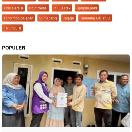
Polri Persisi
PolriPresisi
PT. Leetex
Spripim.polri
spripimpoldajabar
Sumedang
Talaga
Tambang Galian C
TNI POLRI
POPULER