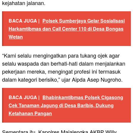
kejahatan jalanan.
BACA JUGA |
Polsek Sumberjaya Gelar Sosialisasi
Harkamtibmas dan Call Center 110 di Desa Bongas
Wetan
“Kami selalu mengingatkan para tukang ojek agar
selalu waspada dan berhati-hati dalam menjalankan
pekerjaan mereka, mengingat profesi ini termasuk
dalam kategori berisiko,” ujar Aipda Asep Nugroho.
BACA JUGA |
Bhabinkamtibmas Polsek Cigasong
Cek Tanaman Jagung di Desa Baribis, Dukung
Ketahanan Pangan
Sementara itu, Kapolres Majalengka AKBP Willy