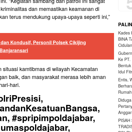
ini. “Kegiatan sambang dan patroli ini sangat
 kriminalitas dan memastikan keamanan di
kan terus mendukung upaya-upaya seperti ini,”
PALI
Kades H
BINA T
dan Kondusif, Personil Polsek Cikijing
Cidula
Banjaransari
Gubern
Ke PT.
Bentuk
n situasi kamtibmas di wilayah Kecamatan
Idul Fi
engan baik, dan masyarakat merasa lebih aman
Entis, 
ari-hari.
Berhar
Rumahn
lriPresisi,
Diduga
uandanKesatuanBangsa,
Pertan
Anggar
n, #spripimpoldajabar,
PISAH
Humaspoldajabar,
TRADI