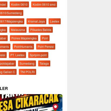
ndel
Kodim 0610
Kodim 0610 smd
 0610/Sumedang
0617/Majalengka
Kramat Jaya
Leetex
ngka
Malausma
Pilkades Balida
Jabar
Polres Majalengka
Polri
Humanis
PolriHumanis
Polri Persisi
esisi
PT. Leetex
Spripim.polri
mpoldajabar
Sumedang
Talaga
g Galian C
TNI POLRI
LER