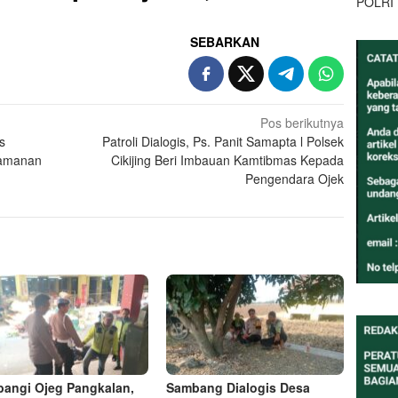
POLRI
SEBARKAN
Pos berikutnya
s
Patroli Dialogis, Ps. Panit Samapta l Polsek
eamanan
Cikijing Beri Imbauan Kamtibmas Kepada
Pengendara Ojek
angi Ojeg Pangkalan,
Sambang Dialogis Desa