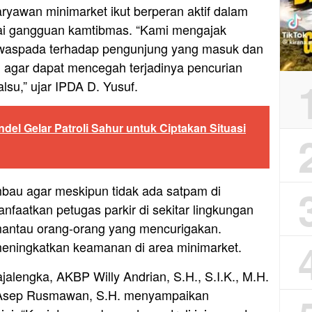
ryawan minimarket ikut berperan aktif dalam
i gangguan kamtibmas. “Kami mengajak
h waspada terhadap pengunjung yang masuk dan
i agar dapat mencegah terjadinya pencurian
lsu,” ujar IPDA D. Yusuf.
del Gelar Patroli Sahur untuk Ciptakan Situasi
mbau agar meskipun tidak ada satpam di
faatkan petugas parkir di sekitar lingkungan
antau orang-orang yang mencurigakan.
meningkatkan keamanan di area minimarket.
jalengka, AKBP Willy Andrian, S.H., S.I.K., M.H.
P Asep Rusmawan, S.H. menyampaikan