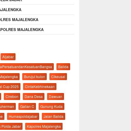
AJALENGKA
OLRES MAJALENGKA
APOLRES MAJALENGKA
Aljabar
aPersatuandanKesatuanBangsa
Balida
 Majalengka
Burujul kulon
Cikeusal
al Cup 2025
CintaKebhinekaan
Cirebon
Dana Desa
Dawuan
suherman
Galian C
Gunung Kuda
ne
Humaspoldajabar
Jalan Balida
s Polda Jabar
Kapolres Majalengka