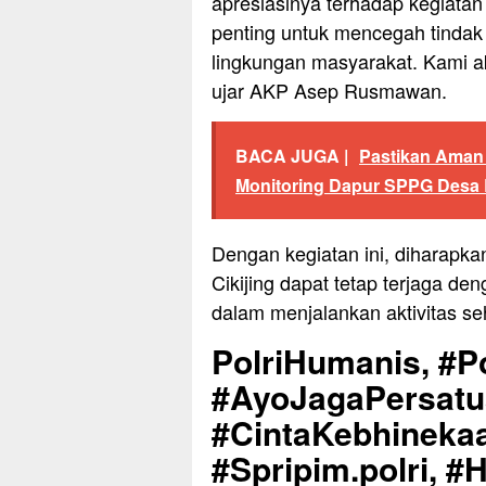
apresiasinya terhadap kegiatan 
penting untuk mencegah tindak
lingkungan masyarakat. Kami a
ujar AKP Asep Rusmawan.
BACA JUGA |
Pastikan Aman 
Monitoring Dapur SPPG Desa 
Dengan kegiatan ini, diharapka
Cikijing dapat tetap terjaga d
dalam menjalankan aktivitas seh
PolriHumanis, #Po
#AyoJagaPersat
#CintaKebhinekaa
#Spripim.polri, #