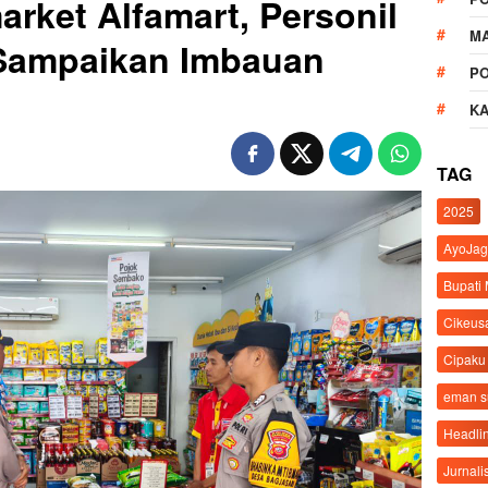
rket Alfamart, Personil
M
 Sampaikan Imbauan
P
K
TAG
2025
AyoJag
Bupati
Cikeus
Cipaku
eman 
Headli
Jurnali