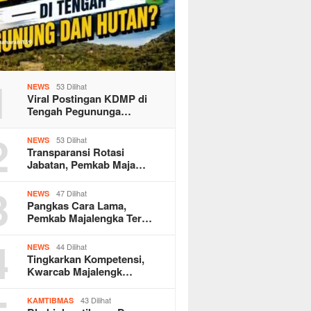
1
53 Dilihat
NEWS
Viral Postingan KDMP di
Tengah Pegununga…
2
53 Dilihat
NEWS
Transparansi Rotasi
Jabatan, Pemkab Maja…
3
47 Dilihat
NEWS
Pangkas Cara Lama,
Pemkab Majalengka Ter…
4
44 Dilihat
NEWS
Tingkarkan Kompetensi,
Kwarcab Majalengk…
43 Dilihat
KAMTIBMAS