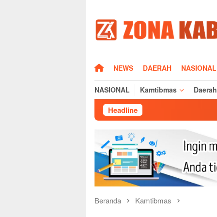
Loncat
ke
konten
HOME
NEWS
DAERAH
NASIONAL
NASIONAL
Kamtibmas
Daerah
Headline
Sisi Human
Beranda
Kamtibmas