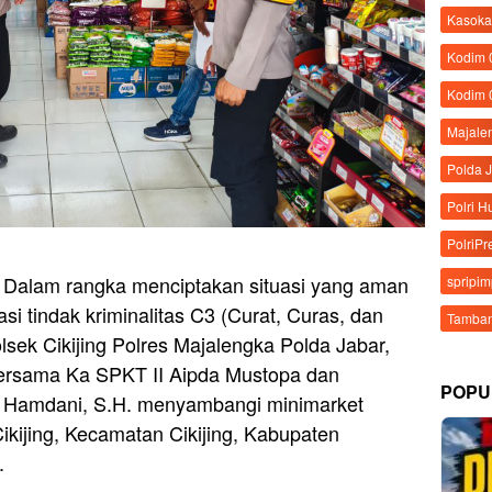
Kasoka
Kodim
Kodim 
Majale
Polda 
Polri 
PolriPr
 Dalam rangka menciptakan situasi yang aman
spripi
si tindak kriminalitas C3 (Curat, Curas, dan
Tamban
lsek Cikijing Polres Majalengka Polda Jabar,
 bersama Ka SPKT II Aipda Mustopa dan
POPU
r Hamdani, S.H. menyambangi minimarket
ikijing, Kecamatan Cikijing, Kabupaten
.