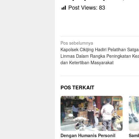
Post Views:
83
Navigasi
Pos sebelumnya
Kapolsek Cikijing Hadiri Pelatihan Satga
pos
Linmas Dalam Rangka Peningkatan K
dan Ketertiban Masyarakat
POS TERKAIT
Dengan Humanis Personil
Samb