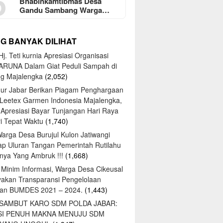
5
Bhabinkamtibmas Desa
Gandu Sambang Warga…
NG BANYAK DILIHAT
j. Teti kurnia Apresiasi Organisasi
ARUNA Dalam Giat Peduli Sampah di
ng Majalengka
(2,052)
ur Jabar Berikan Piagam Penghargaan
 Leetex Garmen Indonesia Majalengka,
 Apresiasi Bayar Tunjangan Hari Raya
tri Tepat Waktu
(1,740)
Warga Desa Burujul Kulon Jatiwangi
ap Uluran Tangan Pemerintah Rutilahu
ya Yang Ambruk !!!
(1,668)
 Minim Informasi, Warga Desa Cikeusal
yakan Transparansi Pengelolaan
an BUMDES 2021 – 2024.
(1,443)
 SAMBUT KARO SDM POLDA JABAR:
SI PENUH MAKNA MENUJU SDM