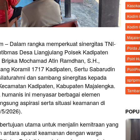
Kasoka
Kodim
Kodim 
Majale
– Dalam rangka memperkuat sinergitas TNI-
Polda 
amtibmas Desa Liangjulang Polsek Kadipaten
Polri 
, Bripka Mochamad Atin Ramdhan, S.H.,
ang Koramil 1717 Kadipaten, Sertu Sabarudin
PolriPr
silaturahmi dan sambang sinergitas kepada
spripi
 Kecamatan Kadipaten, Kabupaten Majalengka.
Tamban
a humanis ini menyasar berbagai elemen
gsung aspirasi serta situasi keamanan di
/5/2026).
POPU
bertujuan utama untuk menjalin kemitraan yang
n antara aparat keamanan dengan warga