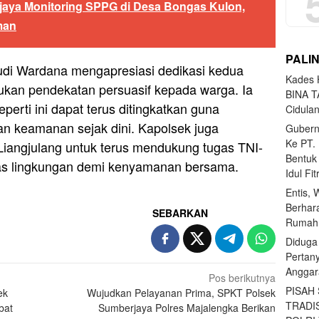
jaya Monitoring SPPG di Desa Bongas Kulon,
man
PALI
udi Wardana mengapresiasi dedikasi kedua
Kades H
kukan pendekatan persuasif kepada warga. Ia
BINA T
perti ini dapat terus ditingkatkan guna
Cidula
an keamanan sejak dini. Kapolsek juga
Gubern
Ke PT.
iangjulang untuk terus mendukung tugas TNI-
Bentuk
tas lingkungan demi kenyamanan bersama.
Idul Fi
Entis, 
Berhar
SEBARKAN
Rumahn
Diduga
Pertan
Anggar
Pos berikutnya
PISAH
ek
Wujudkan Pelayanan Prima, SPKT Polsek
TRADI
bat
Sumberjaya Polres Majalengka Berikan