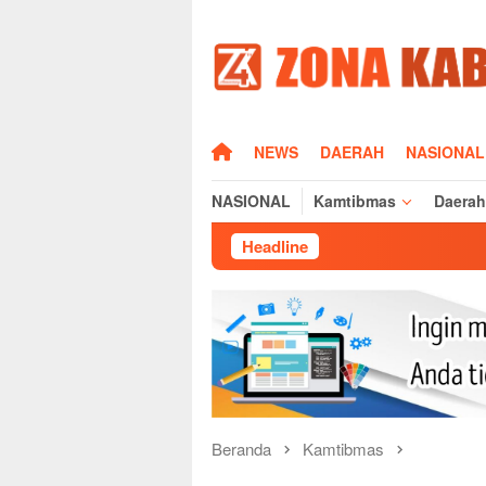
Loncat
ke
konten
HOME
NEWS
DAERAH
NASIONAL
NASIONAL
Kamtibmas
Daerah
Headline
Beranda
Kamtibmas