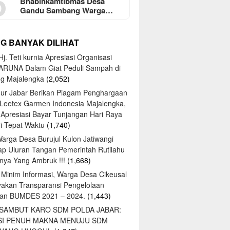
5
Bhabinkamtibmas Desa
Gandu Sambang Warga…
NG BANYAK DILIHAT
j. Teti kurnia Apresiasi Organisasi
ARUNA Dalam Giat Peduli Sampah di
ng Majalengka
(2,052)
ur Jabar Berikan Piagam Penghargaan
 Leetex Garmen Indonesia Majalengka,
 Apresiasi Bayar Tunjangan Hari Raya
tri Tepat Waktu
(1,740)
Warga Desa Burujul Kulon Jatiwangi
ap Uluran Tangan Pemerintah Rutilahu
ya Yang Ambruk !!!
(1,668)
 Minim Informasi, Warga Desa Cikeusal
yakan Transparansi Pengelolaan
an BUMDES 2021 – 2024.
(1,443)
 SAMBUT KARO SDM POLDA JABAR:
SI PENUH MAKNA MENUJU SDM