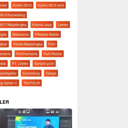
ndel
Kodim 0610
Kodim 0610 smd
 0610/Sumedang
0617/Majalengka
Kramat Jaya
Leetex
ngka
Malausma
Pilkades Balida
Jabar
Polres Majalengka
Polri
Humanis
PolriHumanis
Polri Persisi
esisi
PT. Leetex
Spripim.polri
mpoldajabar
Sumedang
Talaga
g Galian C
TNI POLRI
LER