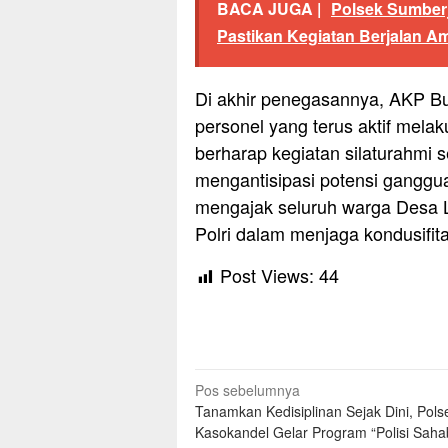
BACA JUGA |
Polsek Sumber
Pastikan Kegiatan Berjalan A
Di akhir penegasannya, AKP B
personel yang terus aktif mela
berharap kegiatan silaturahmi se
mengantisipasi potensi ganggu
mengajak seluruh warga Desa L
Polri dalam menjaga kondusifi
Post Views:
44
Navigasi
Pos sebelumnya
Tanamkan Kedisiplinan Sejak Dini, Pols
pos
Kasokandel Gelar Program “Polisi Saha