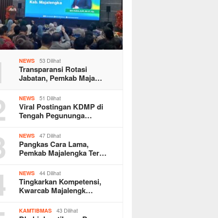
1
53 Dilihat
NEWS
Transparansi Rotasi
Jabatan, Pemkab Maja…
2
51 Dilihat
NEWS
Viral Postingan KDMP di
Tengah Pegununga…
3
47 Dilihat
NEWS
Pangkas Cara Lama,
Pemkab Majalengka Ter…
4
44 Dilihat
NEWS
Tingkarkan Kompetensi,
Kwarcab Majalengk…
43 Dilihat
KAMTIBMAS