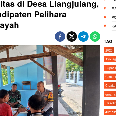
tas di Desa Liangjulang,
M
dipaten Pelihara
P
layah
K
TAG
2025
AyoJag
Bupati
Cikeus
Cipaku
eman 
Headli
Jurnali