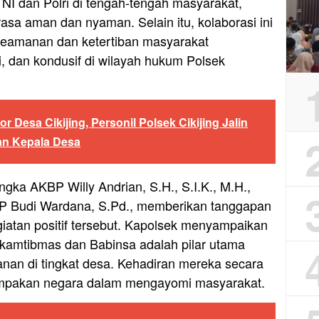
NI dan Polri di tengah-tengah masyarakat,
sa aman dan nyaman. Selain itu, kolaborasi ini
 keamanan dan ketertiban masyarakat
 dan kondusif di wilayah hukum Polsek
 Desa Cikijing, Personil Polsek Cikijing Jalin
n Kepala Desa
ngka AKBP Willy Andrian, S.H., S.I.K., M.H.,
KP Budi Wardana, S.Pd., memberikan tanggapan
giatan positif tersebut. Kapolsek menyampaikan
nkamtibmas dan Babinsa adalah pilar utama
nan di tingkat desa. Kehadiran mereka secara
pakan negara dalam mengayomi masyarakat.