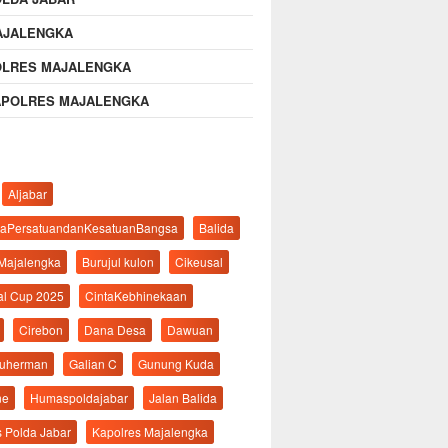
AJALENGKA
OLRES MAJALENGKA
APOLRES MAJALENGKA
Aljabar
aPersatuandanKesatuanBangsa
Balida
 Majalengka
Burujul kulon
Cikeusal
al Cup 2025
CintaKebhinekaan
Cirebon
Dana Desa
Dawuan
suherman
Galian C
Gunung Kuda
ne
Humaspoldajabar
Jalan Balida
s Polda Jabar
Kapolres Majalengka