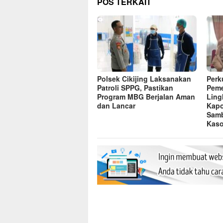
POS TERKAIT
Polsek Cikijing Laksanakan
Perk
Patroli SPPG, Pastikan
Peme
Program MBG Berjalan Aman
Ling
dan Lancar
Kapo
Sam
Kaso