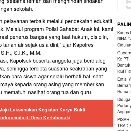
ngi sesama teman dan menghindari tindakan
ungan sekolah.
 pelayanan terbaik melalui pendekatan edukatif
PALI
 Melalui program Polisi Sahabat Anak ini, kami
Kades H
asi penerus bangsa yang taat hukum, disiplin,
BINA T
 tanah air sejak usia dini,” ujar Kapolres
Cidula
.H., S.I.K., M.M.
Gubern
Ke PT.
si, Kapolsek beserta anggota juga berdialog
Bentuk
a, sehingga tercipta suasana keakraban yang
Idul Fi
kan para siswa agar selalu berhati-hati saat
Entis, 
ercaya kepada orang asing yang memberikan
Berhar
lu mematuhi nasihat orang tua dan guru.
Rumahn
Diduga
Pertan
Maja Laksanakan Kegiatan Karya Bakti
Anggar
rkopimda di Desa Kertabasuki
PISAH
TRADI