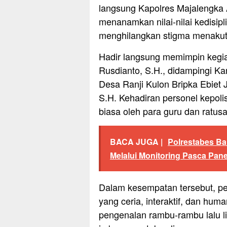
langsung Kapolres Majalengka 
menanamkan nilai-nilai kedisipl
menghilangkan stigma menakutka
Hadir langsung memimpin kegia
Rusdianto, S.H., didampingi K
Desa Ranji Kulon Bripka Ebiet J
S.H. Kehadiran personel kepoli
biasa oleh para guru dan ratus
BACA JUGA |
Polrestabes B
Melalui Monitoring Pasca Pan
Dalam kesempatan tersebut, p
yang ceria, interaktif, dan hum
pengenalan rambu-rambu lalu li