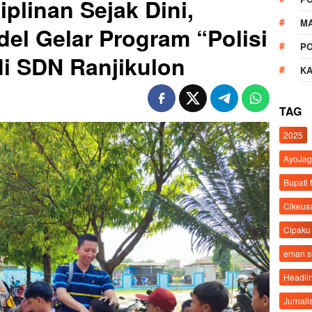
plinan Sejak Dini,
M
el Gelar Program “Polisi
P
i SDN Ranjikulon
K
TAG
2025
AyoJag
Bupati
Cikeus
Cipaku
eman 
Headli
Jurnali