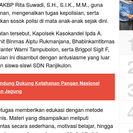
AKBP Rita Suwadi, S.H., S.I.K., M.M., guna
inan, mengenalkan tugas kepolisian, serta
n sosok polisi di mata anak-anak sejak dini.
tan tersebut, Kapolsek Kasokandel Ipda A.
anit Binmas Aiptu Rukmanjana, Bhabinkamtibmas
anter Warni Tampubolon, serta Brigpol Sigit F,
sian ini disambut dengan antusiasme yang luar
an siswa-siswi SDN Ranjikulon.
andung Dukung Ketahanan Pangan Nasional
en Jagung
etugas memberikan edukasi dengan metode
anis. Materi yang disampaikan meliputi
ntas secara sederhana, motivasi belajar, hingga