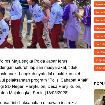
Kasoka
Kodim
Kodim 
Majale
Polda 
Polri 
PolriPr
Polres Majalengka Polda Jabar terus
spripi
dengan seluruh lapisan masyarakat, tidak
Tamban
nak-anak. Langkah nyata ini dibuktikan oleh
lui pelaksanaan program “Polisi Sahabat Anak”
POPU
 SD Negeri Ranjikulon, Desa Ranji Kulon,
ten Majalengka, Senin (18/05/2026).
dasar ini dilaksanakan di bawah instruksi