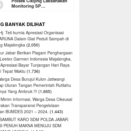
5
Polsek Cikijing Laksanakan
Monitoring SP…
NG BANYAK DILIHAT
j. Teti kurnia Apresiasi Organisasi
ARUNA Dalam Giat Peduli Sampah di
ng Majalengka
(2,050)
ur Jabar Berikan Piagam Penghargaan
 Leetex Garmen Indonesia Majalengka,
 Apresiasi Bayar Tunjangan Hari Raya
tri Tepat Waktu
(1,736)
Warga Desa Burujul Kulon Jatiwangi
ap Uluran Tangan Pemerintah Rutilahu
ya Yang Ambruk !!!
(1,665)
 Minim Informasi, Warga Desa Cikeusal
yakan Transparansi Pengelolaan
an BUMDES 2021 – 2024.
(1,443)
 SAMBUT KARO SDM POLDA JABAR:
SI PENUH MAKNA MENUJU SDM