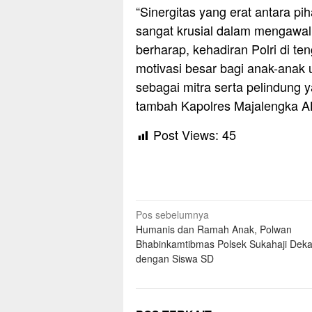
“Sinergitas yang erat antara pi
sangat krusial dalam mengawal
berharap, kehadiran Polri di t
motivasi besar bagi anak-anak 
sebagai mitra serta pelindung
tambah Kapolres Majalengka AK
Post Views:
45
Navigasi
Pos sebelumnya
Humanis dan Ramah Anak, Polwan
pos
Bhabinkamtibmas Polsek Sukahaji Dekat
dengan Siswa SD