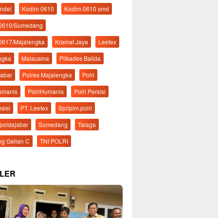
ndel
Kodim 0610
Kodim 0610 smd
 0610/Sumedang
0617/Majalengka
Kramat Jaya
Leetex
ngka
Malausma
Pilkades Balida
Jabar
Polres Majalengka
Polri
Humanis
PolriHumanis
Polri Persisi
esisi
PT. Leetex
Spripim.polri
mpoldajabar
Sumedang
Talaga
g Galian C
TNI POLRI
LER