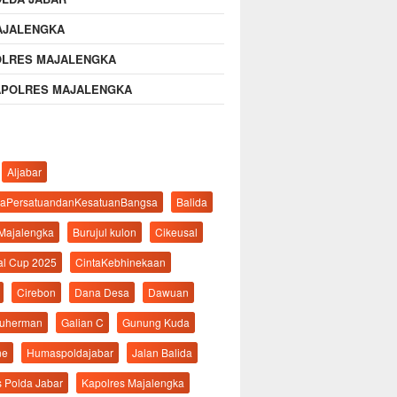
AJALENGKA
OLRES MAJALENGKA
APOLRES MAJALENGKA
Aljabar
aPersatuandanKesatuanBangsa
Balida
 Majalengka
Burujul kulon
Cikeusal
al Cup 2025
CintaKebhinekaan
Cirebon
Dana Desa
Dawuan
suherman
Galian C
Gunung Kuda
ne
Humaspoldajabar
Jalan Balida
s Polda Jabar
Kapolres Majalengka