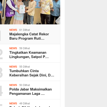
1
61 Dilihat
NEWS
Majalengka Catat Rekor
Baru Program Ruti…
2
59 Dilihat
NEWS
Tingkatkan Keamanan
Lingkungan, Satpol P…
3
55 Dilihat
NEWS
Tumbuhkan Cinta
Kebersihan Sejak Dini, D…
4
50 Dilihat
NEWS
Polda Jabar Maksimalkan
Pengamanan Laga …
49 Dilihat
NEWS