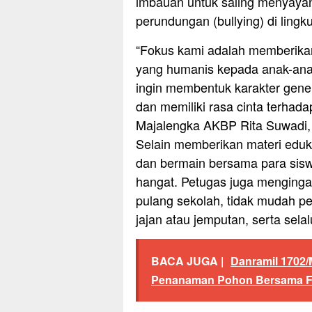
imbauan untuk saling menyaya
perundungan (bullying) di lingk
“Fokus kami adalah memberikan
yang humanis kepada anak-anak.
ingin membentuk karakter gener
dan memiliki rasa cinta terhadap
Majalengka AKBP Rita Suwadi, S
Selain memberikan materi eduka
dan bermain bersama para sisw
hangat. Petugas juga mengingat
pulang sekolah, tidak mudah p
jajan atau jemputan, serta sela
BACA JUGA |
Danramil 1702/
Penanaman Pohon Bersama Fo