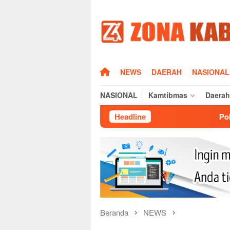
Loncat
ke
konten
HOME
NEWS
DAERAH
NASIONAL
NASIONAL
Kamtibmas
Daerah
Headline
Polsek Cikijing Laksana
Beranda
NEWS