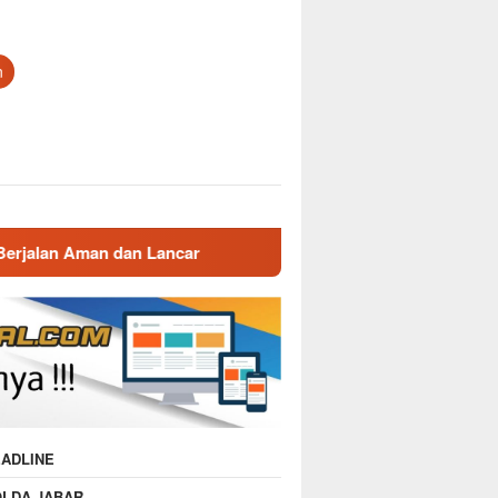
n
ncar
Gatur Lalin Pagi Polsek Malausma, Wujud Pelayan
ADLINE
OLDA JABAR