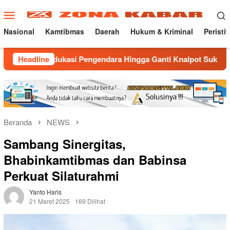
Loncat
Menu
ke
Mobile
konten
Nasional
Kamtibmas
Daerah
Hukum & Kriminal
Peristi
kasi Pengendara Hingga Ganti Knalpot Sukarela
Headline
Sikat K
Beranda
NEWS
Sambang Sinergitas,
Bhabinkamtibmas dan Babinsa
Perkuat Silaturahmi
Yanto Haris
21 Maret 2025
169 Dilihat