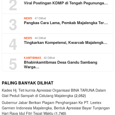
2
Viral Postingan KDMP di Tengah Pegununga…
3
47 Dilihat
NEWS
Pangkas Cara Lama, Pemkab Majalengka Ter…
4
44 Dilihat
NEWS
Tingkarkan Kompetensi, Kwarcab Majalengk…
5
42 Dilihat
KAMTIBMAS
Bhabinkamtibmas Desa Gandu Sambang
Warga…
PALING BANYAK DILIHAT
Kades Hj. Teti kurnia Apresiasi Organisasi BINA TARUNA Dalam
Giat Peduli Sampah di Cidulang Majalengka
(2,052)
Gubernur Jabar Berikan Piagam Penghargaan Ke PT. Leetex
Garmen Indonesia Majalengka, Bentuk Apresiasi Bayar Tunjangan
Hari Raya Idul Fitri Tepat Waktu
(1,740)