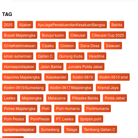
TAG
2025
Aljabar
AyoJagaPersatuandanKesatuanBangsa
Balida
Bupati Majalengka
Burujul kulon
Cikeusal
Cikeusal Cup 2025
CintaKebhinekaan
Cipaku
Cirebon
Dana Desa
Dawuan
eman suherman
Galian C
Gunung Kuda
Headline
Humaspoldajabar
Jalan Balida
Jurnalis Polda Jabar
Kapolres Majalengka
Kasokandel
Kodim 0610
Kodim 0610 smd
Kodim 0610/Sumedang
Kodim 0617/Majalengka
Kramat Jaya
Leetex
Majalengka
Malausma
Pilkades Balida
Polda Jabar
Polres Majalengka
Polri
Polri Humanis
PolriHumanis
Polri Persisi
PolriPresisi
PT. Leetex
Spripim.polri
spripimpoldajabar
Sumedang
Talaga
Tambang Galian C