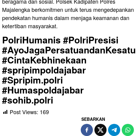
beragama dan sosial. Polsek Kadipaten Polres
Majalengka berkomitmen untuk terus mengedepankan
pendekatan humanis dalam menjaga keamanan dan
ketertiban masyarakat.
PolriHumanis #PolriPresisi
#AyoJagaPersatuandanKesat
#CintaKebhinekaan
#spripimpoldajabar
#Spripim.polri
#Humaspoldajabar
#sohib.polri
Post Views:
169
SEBARKAN