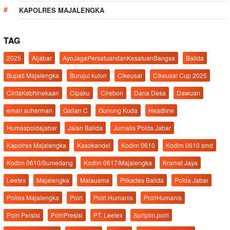
KAPOLRES MAJALENGKA
TAG
2025
Aljabar
AyoJagaPersatuandanKesatuanBangsa
Balida
Bupati Majalengka
Burujul kulon
Cikeusal
Cikeusal Cup 2025
CintaKebhinekaan
Cipaku
Cirebon
Dana Desa
Dawuan
eman suherman
Galian C
Gunung Kuda
Headline
Humaspoldajabar
Jalan Balida
Jurnalis Polda Jabar
Kapolres Majalengka
Kasokandel
Kodim 0610
Kodim 0610 smd
Kodim 0610/Sumedang
Kodim 0617/Majalengka
Kramat Jaya
Leetex
Majalengka
Malausma
Pilkades Balida
Polda Jabar
Polres Majalengka
Polri
Polri Humanis
PolriHumanis
Polri Persisi
PolriPresisi
PT. Leetex
Spripim.polri