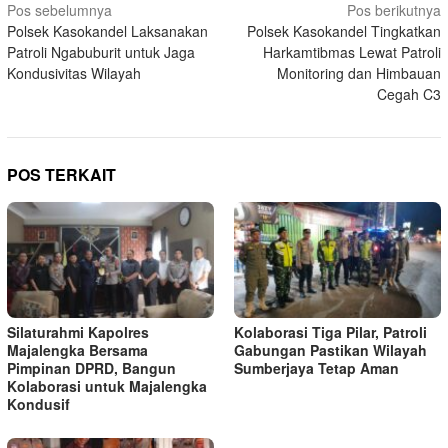
Navigasi
Pos sebelumnya
Pos berikutnya
Polsek Kasokandel Laksanakan
Polsek Kasokandel Tingkatkan
pos
Patroli Ngabuburit untuk Jaga
Harkamtibmas Lewat Patroli
Kondusivitas Wilayah
Monitoring dan Himbauan
Cegah C3
POS TERKAIT
Silaturahmi Kapolres
Kolaborasi Tiga Pilar, Patroli
Majalengka Bersama
Gabungan Pastikan Wilayah
Pimpinan DPRD, Bangun
Sumberjaya Tetap Aman
Kolaborasi untuk Majalengka
Kondusif