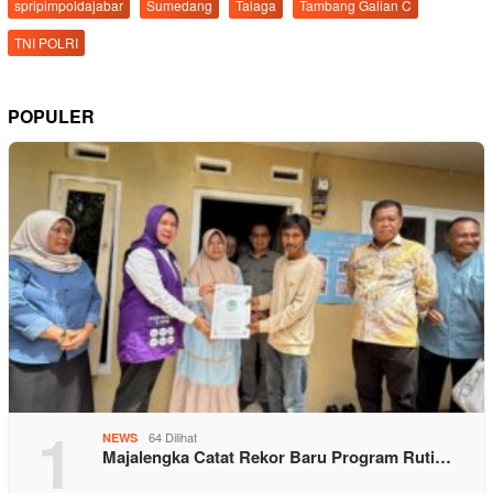
spripimpoldajabar
Sumedang
Talaga
Tambang Galian C
TNI POLRI
POPULER
1
64 Dilihat
NEWS
Majalengka Catat Rekor Baru Program Ruti…