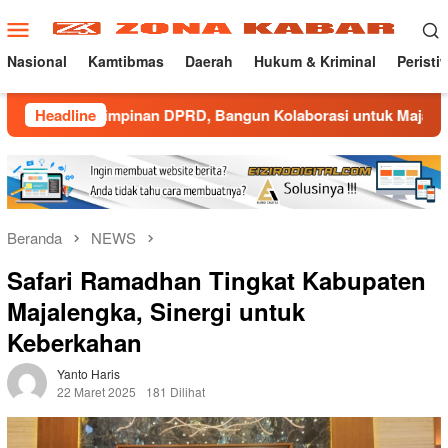
Loncat
Menu
ke
Mobile
konten
Nasional
Kamtibmas
Daerah
Hukum & Kriminal
Peristi
impinan DPRD, Bangun Kolaborasi untuk Majalengka Kondusif
Headline
Beranda
NEWS
Safari Ramadhan Tingkat Kabupaten
Majalengka, Sinergi untuk
Keberkahan
Yanto Haris
22 Maret 2025
181 Dilihat