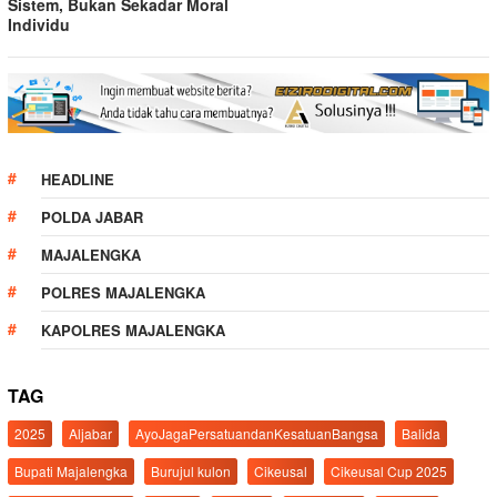
Sistem, Bukan Sekadar Moral
Individu
HEADLINE
POLDA JABAR
MAJALENGKA
POLRES MAJALENGKA
KAPOLRES MAJALENGKA
TAG
2025
Aljabar
AyoJagaPersatuandanKesatuanBangsa
Balida
Bupati Majalengka
Burujul kulon
Cikeusal
Cikeusal Cup 2025