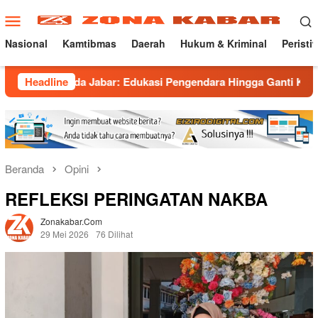
Loncat
Menu
ke
Mobile
konten
Nasional
Kamtibmas
Daerah
Hukum & Kriminal
Peristi
a Jabar: Edukasi Pengendara Hingga Ganti Knalpot Sukarela
Headline
Beranda
Opini
REFLEKSI PERINGATAN NAKBA
Zonakabar.com
29 Mei 2026
76 Dilihat