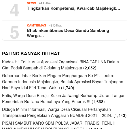
4
44 Dilihat
NEWS
Tingkarkan Kompetensi, Kwarcab Majalengk…
5
42 Dilihat
KAMTIBMAS
Bhabinkamtibmas Desa Gandu Sambang
Warga…
PALING BANYAK DILIHAT
Kades Hj. Teti kurnia Apresiasi Organisasi BINA TARUNA Dalam
Giat Peduli Sampah di Cidulang Majalengka
(2,052)
Gubernur Jabar Berikan Piagam Penghargaan Ke PT. Leetex
Garmen Indonesia Majalengka, Bentuk Apresiasi Bayar Tunjangan
Hari Raya Idul Fitri Tepat Waktu
(1,740)
Entis, Warga Desa Burujul Kulon Jatiwangi Berharap Uluran Tangan
Pemerintah Rutilahu Rumahnya Yang Ambruk !!!
(1,668)
Diduga Minim Informasi, Warga Desa Cikeusal Pertanyakan
Transparansi Pengelolaan Anggaran BUMDES 2021 – 2024.
(1,443)
PISAH SAMBUT KARO SDM POLDA JABAR: TRADISI PENUH
MAKNA MENUJU SDM POLRI YANG UNGGUL
(1,347)