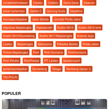
CintaKebhinekaan
Cipaku
Cirebon
Dana Desa
Dawuan
eman suherman
Galian C
Gunung Kuda
Headline
Humaspoldajabar
Jalan Balida
Jurnalis Polda Jabar
Kapolres Majalengka
Kasokandel
Kodim 0610
Kodim 0610 smd
Kodim 0610/Sumedang
Kodim 0617/Majalengka
Kramat Jaya
Leetex
Majalengka
Malausma
Pilkades Balida
Polda Jabar
Polres Majalengka
Polri
Polri Humanis
PolriHumanis
Polri Persisi
PolriPresisi
PT. Leetex
Spripim.polri
spripimpoldajabar
Sumedang
Talaga
Tambang Galian C
TNI POLRI
POPULER