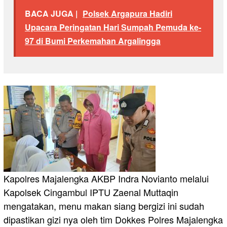
BACA JUGA |
Polsek Argapura Hadiri
Upacara Peringatan Hari Sumpah Pemuda ke-
97 di Bumi Perkemahan Argalingga
Kapolres Majalengka AKBP Indra Novianto melalui
Kapolsek Cingambul IPTU Zaenal Muttaqin
mengatakan, menu makan siang bergizi ini sudah
dipastikan gizi nya oleh tim Dokkes Polres Majalengka