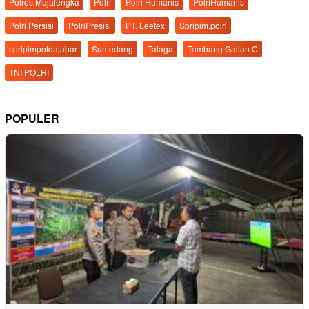
Polres Majalengka
Polri
Polri Humanis
PolriHumanis
Polri Persisi
PolriPresisi
PT. Leetex
Spripim.polri
spripimpoldajabar
Sumedang
Talaga
Tambang Galian C
TNI POLRI
POPULER