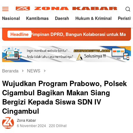
Loncat
Menu
ke
Mobile
konten
Nasional
Kamtibmas
Daerah
Hukum & Kriminal
Peristi
Pimpinan DPRD, Bangun Kolaborasi untuk Majalengka Kondusif
Headline
Beranda
NEWS
Wujudkan Program Prabowo, Polsek
Cigambul Bagikan Makan Siang
Bergizi Kepada Siswa SDN IV
Cingambul
Zona Kabar
6 November 2024
220 Dilihat