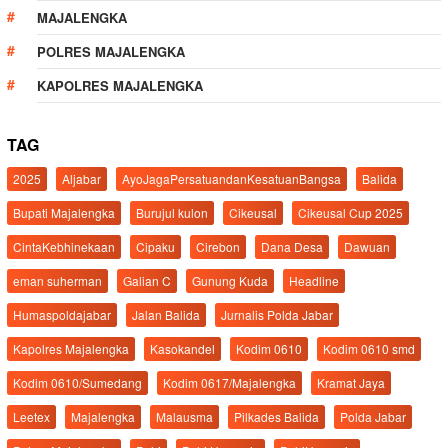
MAJALENGKA
POLRES MAJALENGKA
KAPOLRES MAJALENGKA
TAG
2025
Aljabar
AyoJagaPersatuandanKesatuanBangsa
Balida
Bupati Majalengka
Burujul kulon
Cikeusal
Cikeusal Cup 2025
CintaKebhinekaan
Cipaku
Cirebon
Dana Desa
Dawuan
eman suherman
Galian C
Gunung Kuda
Headline
Humaspoldajabar
Jalan Balida
Jurnalis Polda Jabar
Kapolres Majalengka
Kasokandel
Kodim 0610
Kodim 0610 smd
Kodim 0610/Sumedang
Kodim 0617/Majalengka
Kramat Jaya
Leetex
Majalengka
Malausma
Pilkades Balida
Polda Jabar