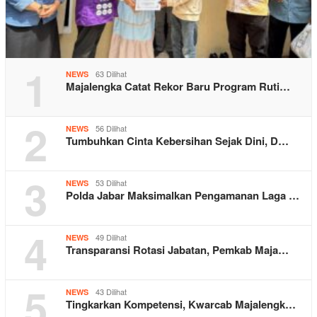
1
63 Dilihat
NEWS
Majalengka Catat Rekor Baru Program Ruti…
2
56 Dilihat
NEWS
Tumbuhkan Cinta Kebersihan Sejak Dini, D…
3
53 Dilihat
NEWS
Polda Jabar Maksimalkan Pengamanan Laga …
4
49 Dilihat
NEWS
Transparansi Rotasi Jabatan, Pemkab Maja…
5
43 Dilihat
NEWS
Tingkarkan Kompetensi, Kwarcab Majalengk…