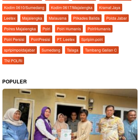
Kodim 0610/Sumedang
Kodim 0617/Majalengka
Kramat Jaya
Leetex
Majalengka
Malausma
Pilkades Balida
Polda Jabar
Polres Majalengka
Polri
Polri Humanis
PolriHumanis
Polri Persisi
PolriPresisi
PT. Leetex
Spripim.polri
spripimpoldajabar
Sumedang
Talaga
Tambang Galian C
TNI POLRI
POPULER