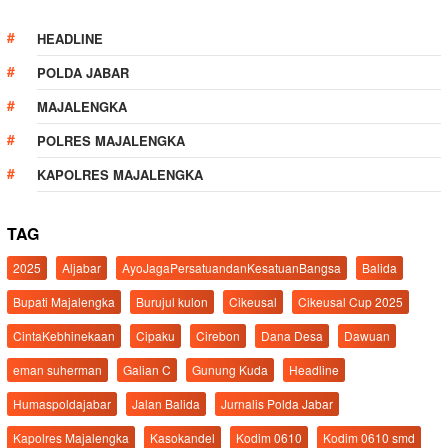
HEADLINE
POLDA JABAR
MAJALENGKA
POLRES MAJALENGKA
KAPOLRES MAJALENGKA
TAG
2025
Aljabar
AyoJagaPersatuandanKesatuanBangsa
Balida
Bupati Majalengka
Burujul kulon
Cikeusal
Cikeusal Cup 2025
CintaKebhinekaan
Cipaku
Cirebon
Dana Desa
Dawuan
eman suherman
Galian C
Gunung Kuda
Headline
Humaspoldajabar
Jalan Balida
Jurnalis Polda Jabar
Kapolres Majalengka
Kasokandel
Kodim 0610
Kodim 0610 smd