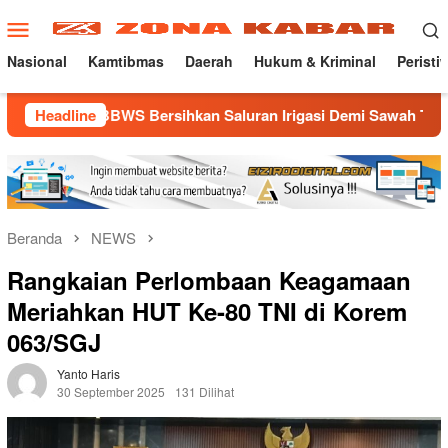
Loncat
Menu
ke
Mobile
konten
Nasional
Kamtibmas
Daerah
Hukum & Kriminal
Peristi
S Bersihkan Saluran Irigasi Demi Sawah Tetap Terairi
Headline
Beranda
NEWS
Rangkaian Perlombaan Keagamaan
Meriahkan HUT Ke-80 TNI di Korem
063/SGJ
Yanto Haris
30 September 2025
131 Dilihat