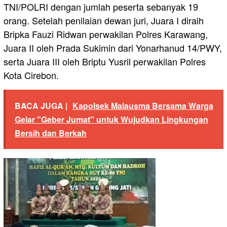
TNI/POLRI dengan jumlah peserta sebanyak 19
orang. Setelah penilaian dewan juri, Juara I diraih
Bripka Fauzi Ridwan perwakilan Polres Karawang,
Juara II oleh Prada Sukimin dari Yonarhanud 14/PWY,
serta Juara III oleh Briptu Yusril perwakilan Polres
Kota Cirebon.
BACA JUGA |
Kapolsek Malausma Bersama Warga
Gelar "Geber Jumat" untuk Wujudkan Lingkungan
Bersih dan Berkah