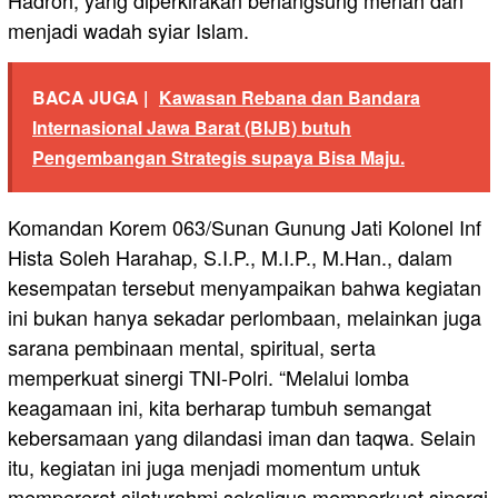
Hadroh, yang diperkirakan berlangsung meriah dan
menjadi wadah syiar Islam.
BACA JUGA |
Kawasan Rebana dan Bandara
Internasional Jawa Barat (BIJB) butuh
Pengembangan Strategis supaya Bisa Maju.
Komandan Korem 063/Sunan Gunung Jati Kolonel Inf
Hista Soleh Harahap, S.I.P., M.I.P., M.Han., dalam
kesempatan tersebut menyampaikan bahwa kegiatan
ini bukan hanya sekadar perlombaan, melainkan juga
sarana pembinaan mental, spiritual, serta
memperkuat sinergi TNI-Polri. “Melalui lomba
keagamaan ini, kita berharap tumbuh semangat
kebersamaan yang dilandasi iman dan taqwa. Selain
itu, kegiatan ini juga menjadi momentum untuk
mempererat silaturahmi sekaligus memperkuat sinergi