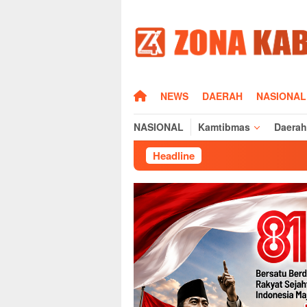
Loncat
ke
konten
HOME
NEWS
DAERAH
NASIONAL
NASIONAL
Kamtibmas
Daerah
Headline
Jelang