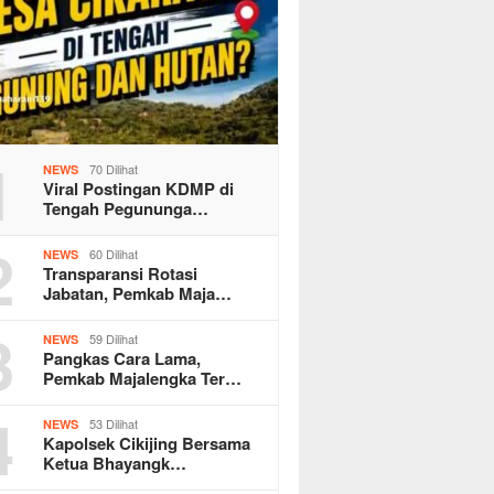
1
70 Dilihat
NEWS
Viral Postingan KDMP di
Tengah Pegununga…
2
60 Dilihat
NEWS
Transparansi Rotasi
Jabatan, Pemkab Maja…
3
59 Dilihat
NEWS
Pangkas Cara Lama,
Pemkab Majalengka Ter…
4
53 Dilihat
NEWS
Kapolsek Cikijing Bersama
Ketua Bhayangk…