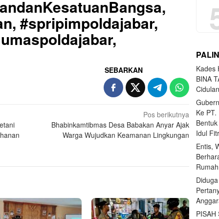
uandanKesatuanBangsa,
n, #spripimpoldajabar,
Humaspoldajabar,
PALI
Kades H
SEBARKAN
BINA T
Cidula
Gubern
Ke PT.
Pos berikutnya
Bentuk
etani
Bhabinkamtibmas Desa Babakan Anyar Ajak
Idul Fi
ahanan
Warga Wujudkan Keamanan Lingkungan
Entis, 
Berhar
Rumahn
Diduga
Pertan
Anggar
PISAH