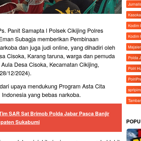
Jurnali
Kasoka
Kodim
. Panit Samapta l Polsek Cikijing Polres
Kodim 
a Eman Subagja memberikan Pembinaan
oba dan juga judi online, yang dihadiri oleh
Majale
sa Cisoka, Karang taruna, warga dan pemuda
Polda 
 Aula Desa Cisoka, Kecamatan Cikijing,
Polri 
28/12/2024).
PolriPr
 dari upaya mendukung Program Asta Cita
spripi
 Indonesia yang bebas narkoba.
Tamban
im SAR Sat Brimob Polda Jabar Pasca Banjir
POPU
upaten Sukabumi