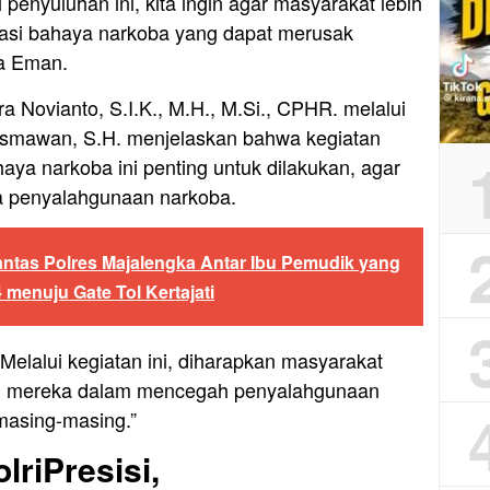
 penyuluhan ini, kita ingin agar masyarakat lebih
kasi bahaya narkoba yang dapat merusak
da Eman.
 Novianto, S.I.K., M.H., M.Si., CPHR. melalui
usmawan, S.H. menjelaskan bahwa kegiatan
ya narkoba ini penting untuk dilakukan, agar
 penyalahgunaan narkoba.
antas Polres Majalengka Antar Ibu Pemudik yang
 menuju Gate Tol Kertajati
elalui kegiatan ini, diharapkan masyarakat
g mereka dalam mencegah penyalahgunaan
masing-masing.”
lriPresisi,