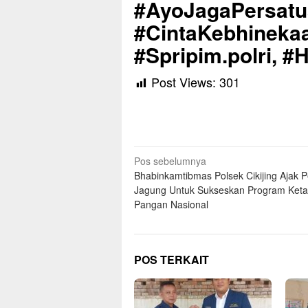
#AyoJagaPersat
#CintaKebhinekaa
#Spripim.polri, #
Post Views:
301
Navigasi
Pos sebelumnya
Bhabinkamtibmas Polsek Cikijing Ajak P
pos
Jagung Untuk Sukseskan Program Ket
Pangan Nasional
POS TERKAIT