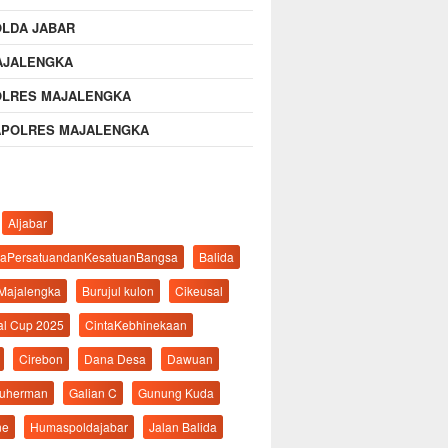
OLDA JABAR
AJALENGKA
OLRES MAJALENGKA
APOLRES MAJALENGKA
Aljabar
aPersatuandanKesatuanBangsa
Balida
 Majalengka
Burujul kulon
Cikeusal
al Cup 2025
CintaKebhinekaan
Cirebon
Dana Desa
Dawuan
suherman
Galian C
Gunung Kuda
ne
Humaspoldajabar
Jalan Balida