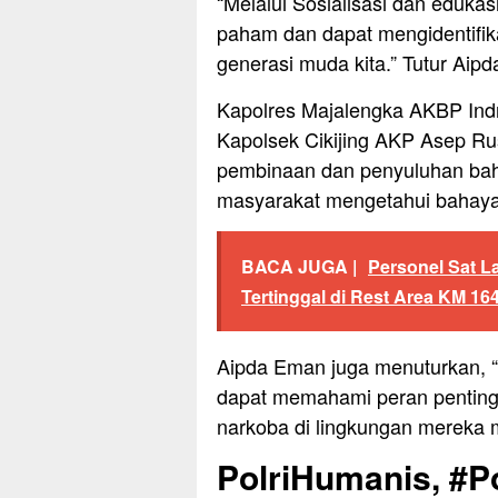
“Melalui Sosialisasi dan edukasi
paham dan dapat mengidentifi
generasi muda kita.” Tutur Aip
Kapolres Majalengka AKBP Indra
Kapolsek Cikijing AKP Asep R
pembinaan dan penyuluhan baha
masyarakat mengetahui bahaya
BACA JUGA |
Personel Sat L
Tertinggal di Rest Area KM 164
Aipda Eman juga menuturkan, “M
dapat memahami peran pentin
narkoba di lingkungan mereka 
PolriHumanis, #Po