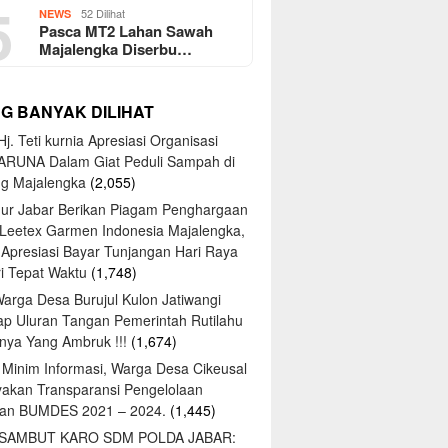
5
52 Dilihat
NEWS
Pasca MT2 Lahan Sawah
Majalengka Diserbu…
NG BANYAK DILIHAT
j. Teti kurnia Apresiasi Organisasi
ARUNA Dalam Giat Peduli Sampah di
ng Majalengka
(2,055)
ur Jabar Berikan Piagam Penghargaan
 Leetex Garmen Indonesia Majalengka,
 Apresiasi Bayar Tunjangan Hari Raya
tri Tepat Waktu
(1,748)
Warga Desa Burujul Kulon Jatiwangi
ap Uluran Tangan Pemerintah Rutilahu
ya Yang Ambruk !!!
(1,674)
 Minim Informasi, Warga Desa Cikeusal
yakan Transparansi Pengelolaan
an BUMDES 2021 – 2024.
(1,445)
 SAMBUT KARO SDM POLDA JABAR: