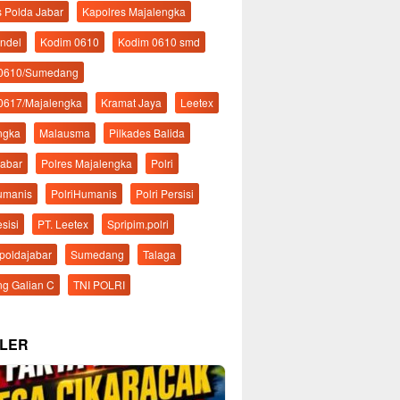
s Polda Jabar
Kapolres Majalengka
ndel
Kodim 0610
Kodim 0610 smd
 0610/Sumedang
0617/Majalengka
Kramat Jaya
Leetex
ngka
Malausma
Pilkades Balida
Jabar
Polres Majalengka
Polri
Humanis
PolriHumanis
Polri Persisi
esisi
PT. Leetex
Spripim.polri
mpoldajabar
Sumedang
Talaga
g Galian C
TNI POLRI
LER