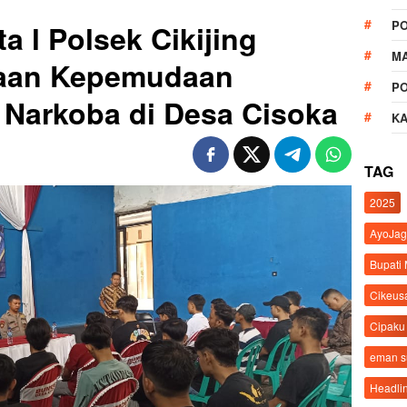
P
a l Polsek Cikijing
M
naan Kepemudaan
P
 Narkoba di Desa Cisoka
K
TAG
2025
AyoJag
Bupati
Cikeus
Cipaku
eman 
Headli