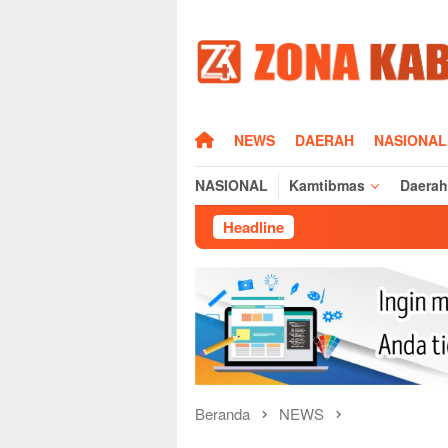
Loncat
ke
konten
HOME
NEWS
DAERAH
NASIONAL
NASIONAL
Kamtibmas
Daerah
Headline
Beranda
NEWS