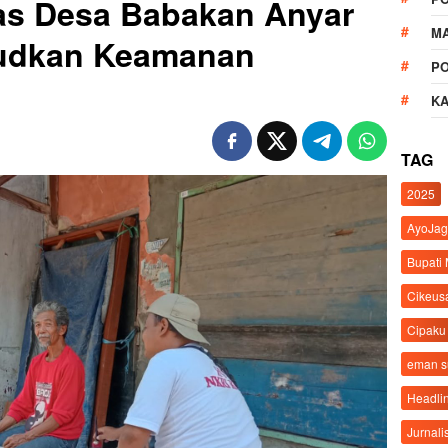
s Desa Babakan Anyar
M
judkan Keamanan
P
K
TAG
2025
AyoJag
Bupati
Cikeus
Cipaku
eman 
Headli
Jurnali