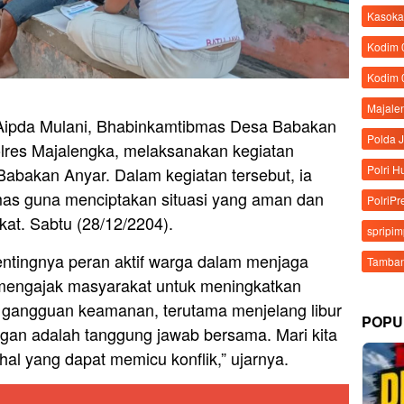
Kasoka
Kodim
Kodim 
Majale
Aipda Mulani, Bhabinkamtibmas Desa Babakan
Polda 
olres Majalengka, melaksanakan kegiatan
Polri 
bakan Anyar. Dalam kegiatan tersebut, ia
s guna menciptakan situasi yang aman dan
PolriPr
kat. Sabtu (28/12/2204).
spripi
ntingnya peran aktif warga dalam menjaga
Tamban
 mengajak masyarakat untuk meningkatkan
 gangguan keamanan, terutama menjelang libur
POPU
ngan adalah tanggung jawab bersama. Mari kita
hal yang dapat memicu konflik,” ujarnya.