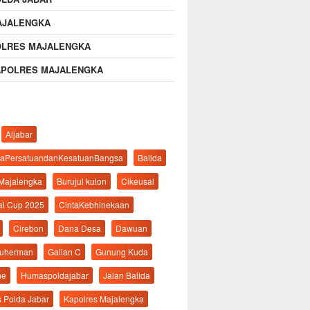
AJALENGKA
OLRES MAJALENGKA
APOLRES MAJALENGKA
Aljabar
aPersatuandanKesatuanBangsa
Balida
 Majalengka
Burujul kulon
Cikeusal
al Cup 2025
CintaKebhinekaan
Cirebon
Dana Desa
Dawuan
suherman
Galian C
Gunung Kuda
ne
Humaspoldajabar
Jalan Balida
s Polda Jabar
Kapolres Majalengka