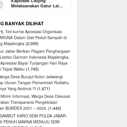
5
Kapolsek Cikijing
Melaksanakan Gatur Lal…
NG BANYAK DILIHAT
j. Teti kurnia Apresiasi Organisasi
ARUNA Dalam Giat Peduli Sampah di
ng Majalengka
(2,055)
ur Jabar Berikan Piagam Penghargaan
 Leetex Garmen Indonesia Majalengka,
 Apresiasi Bayar Tunjangan Hari Raya
tri Tepat Waktu
(1,745)
Warga Desa Burujul Kulon Jatiwangi
ap Uluran Tangan Pemerintah Rutilahu
ya Yang Ambruk !!!
(1,671)
 Minim Informasi, Warga Desa Cikeusal
yakan Transparansi Pengelolaan
an BUMDES 2021 – 2024.
(1,443)
 SAMBUT KARO SDM POLDA JABAR:
SI PENUH MAKNA MENUJU SDM