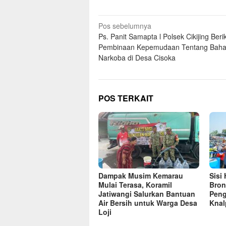
Navigasi
Pos sebelumnya
Ps. Panit Samapta l Polsek Cikijing Beri
pos
Pembinaan Kepemudaan Tentang Bah
Narkoba di Desa Cisoka
POS TERKAIT
Dampak Musim Kemarau
Sisi
Mulai Terasa, Koramil
Bron
Jatiwangi Salurkan Bantuan
Peng
Air Bersih untuk Warga Desa
Knal
Loji