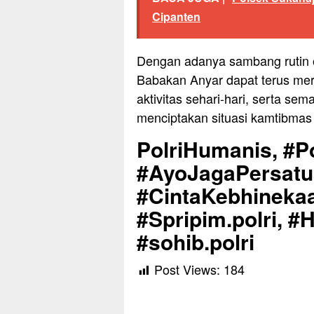
Cipanten
Dengan adanya sambang rutin 
Babakan Anyar dapat terus m
aktivitas sehari-hari, serta 
menciptakan situasi kamtibmas 
PolriHumanis, #Po
#AyoJagaPersat
#CintaKebhinekaa
#Spripim.polri, #
#sohib.polri
Post Views:
184