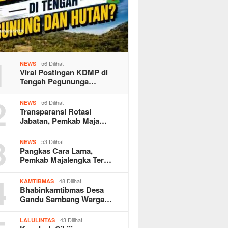
1
56 Dilihat
NEWS
Viral Postingan KDMP di
Tengah Pegununga…
2
56 Dilihat
NEWS
Transparansi Rotasi
Jabatan, Pemkab Maja…
3
53 Dilihat
NEWS
Pangkas Cara Lama,
Pemkab Majalengka Ter…
4
48 Dilihat
KAMTIBMAS
Bhabinkamtibmas Desa
Gandu Sambang Warga…
43 Dilihat
LALULINTAS