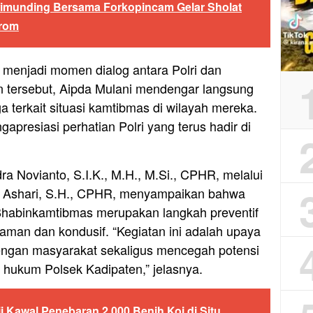
imunding Bersama Forkopincam Gelar Sholat
irom
 menjadi momen dialog antara Polri dan
 tersebut, Aipda Mulani mendengar langsung
 terkait situasi kamtibmas di wilayah mereka.
resiasi perhatian Polri yang terus hadir di
a Novianto, S.I.K., M.H., M.Si., CPHR, melalui
 Ashari, S.H., CPHR, menyampaikan bahwa
Bhabinkamtibmas merupakan langkah preventif
 aman dan kondusif. “Kegiatan ini adalah upaya
engan masyarakat sekaligus mencegah potensi
hukum Polsek Kadipaten,” jelasnya.
i Kawal Penebaran 2.000 Benih Koi di Situ