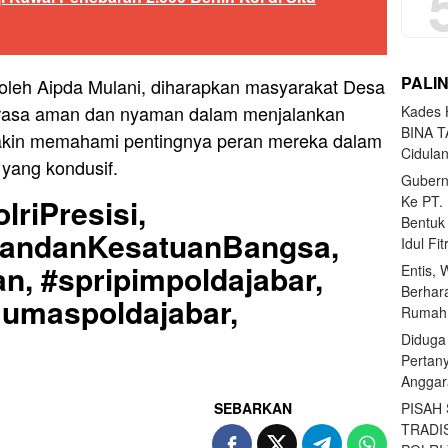
PALI
oleh Aipda Mulani, diharapkan masyarakat Desa
erasa aman dan nyaman dalam menjalankan
Kades H
BINA T
semakin memahami pentingnya peran mereka dalam
Cidula
yang kondusif.
Gubern
Ke PT.
lriPresisi,
Bentuk
uandanKesatuanBangsa,
Idul Fi
n, #spripimpoldajabar,
Entis, 
Berhar
Humaspoldajabar,
Rumahn
Diduga
Pertan
Anggar
PISAH
SEBARKAN
TRADI