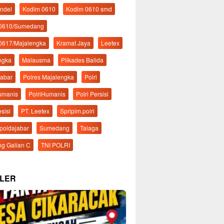
ndel
Kodim 0610
Kodim 0610 smd
 0610/Sumedang
0617/Majalengka
Kramat Jaya
Leetex
ngka
Malausma
Pilkades Balida
Jabar
Polres Majalengka
Polri
Humanis
PolriHumanis
Polri Persisi
esisi
PT. Leetex
Spripim.polri
mpoldajabar
Sumedang
Talaga
g Galian C
TNI POLRI
LER