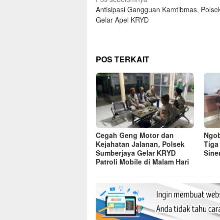
Navigasi
Antisipasi Gangguan Kamtibmas, Polsek 
pos
Gelar Apel KRYD
POS TERKAIT
Cegah Geng Motor dan
Ngob
Kejahatan Jalanan, Polsek
Tiga
Sumberjaya Gelar KRYD
Sine
Patroli Mobile di Malam Hari