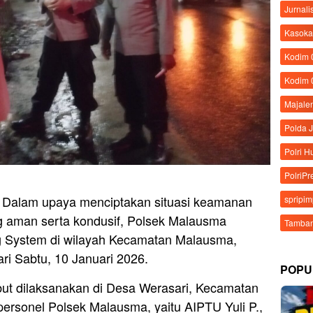
Jurnali
Kasoka
Kodim
Kodim 
Majale
Polda 
Polri 
PolriPr
– Dalam upaya menciptakan situasi keamanan
spripi
g aman serta kondusif, Polsek Malausma
Tamban
g System di wilayah Kecamatan Malausma,
ri Sabtu, 10 Januari 2026.
POPU
but dilaksanakan di Desa Werasari, Kecamatan
ersonel Polsek Malausma, yaitu AIPTU Yuli P.,