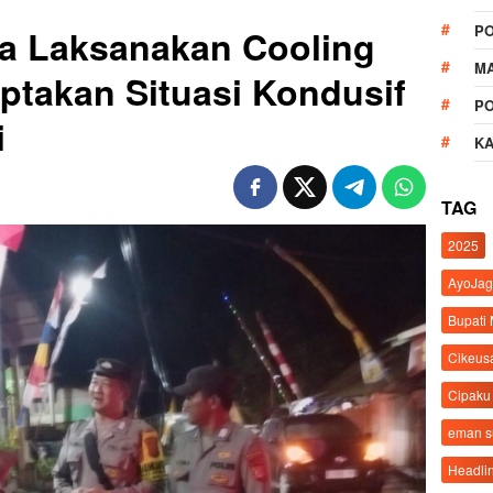
P
a Laksanakan Cooling
M
ptakan Situasi Kondusif
P
i
K
TAG
2025
AyoJag
Bupati
Cikeus
Cipaku
eman 
Headli