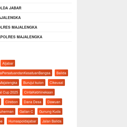
OLDA JABAR
AJALENGKA
OLRES MAJALENGKA
APOLRES MAJALENGKA
Aljabar
aPersatuandanKesatuanBangsa
Balida
 Majalengka
Burujul kulon
Cikeusal
al Cup 2025
CintaKebhinekaan
Cirebon
Dana Desa
Dawuan
suherman
Galian C
Gunung Kuda
ne
Humaspoldajabar
Jalan Balida