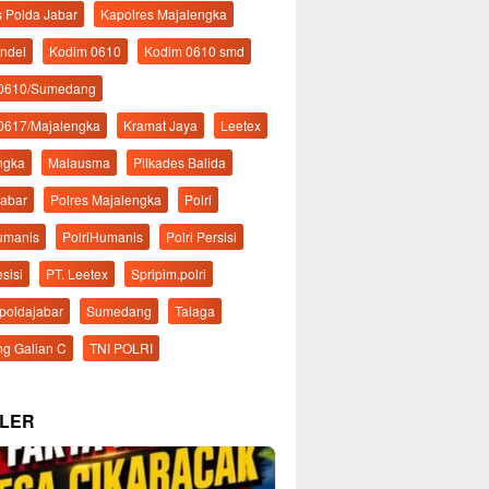
s Polda Jabar
Kapolres Majalengka
ndel
Kodim 0610
Kodim 0610 smd
 0610/Sumedang
0617/Majalengka
Kramat Jaya
Leetex
ngka
Malausma
Pilkades Balida
Jabar
Polres Majalengka
Polri
Humanis
PolriHumanis
Polri Persisi
esisi
PT. Leetex
Spripim.polri
mpoldajabar
Sumedang
Talaga
g Galian C
TNI POLRI
LER