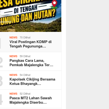
1
70 Dilihat
NEWS
Viral Postingan KDMP di
Tengah Pegununga…
2
59 Dilihat
NEWS
Pangkas Cara Lama,
Pemkab Majalengka Ter…
3
54 Dilihat
NEWS
Kapolsek Cikijing Bersama
Ketua Bhayangk…
4
52 Dilihat
NEWS
Pasca MT2 Lahan Sawah
Majalengka Diserbu…