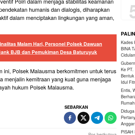
entif Polri dalam menjaga stabilitas keamanan
pendekatan humanis dan dialogis, diharapkan
ktif dalam menciptakan lingkungan yang aman,
PALI
Kades H
minalitas Malam Hari, Personel Polsek Dawuan
BINA T
 Bank BJB dan Pemukiman Desa Baturuyuk
Cidula
Gubern
Ke PT.
m ini, Polsek Malausma berkomitmen untuk terus
Bentuk
ta menjalin kemitraan yang kuat guna menjaga
Idul Fi
ilayah hukum Polsek Malausma.
Entis, 
Berhar
Rumahn
SEBARKAN
Diduga
Pertan
Anggar
PISAH
Pos berikutnya