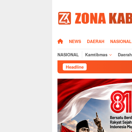
Loncat
ke
konten
HOME
NEWS
DAERAH
NASIONAL
NASIONAL
Kamtibmas
Daerah
Headline
Bupati Majalen