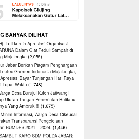
5
45 Dilihat
LALULINTAS
Kapolsek Cikijing
Melaksanakan Gatur Lal…
NG BANYAK DILIHAT
j. Teti kurnia Apresiasi Organisasi
ARUNA Dalam Giat Peduli Sampah di
ng Majalengka
(2,055)
ur Jabar Berikan Piagam Penghargaan
 Leetex Garmen Indonesia Majalengka,
 Apresiasi Bayar Tunjangan Hari Raya
tri Tepat Waktu
(1,748)
Warga Desa Burujul Kulon Jatiwangi
ap Uluran Tangan Pemerintah Rutilahu
ya Yang Ambruk !!!
(1,675)
 Minim Informasi, Warga Desa Cikeusal
yakan Transparansi Pengelolaan
an BUMDES 2021 – 2024.
(1,446)
 SAMBUT KARO SDM POLDA JABAR: