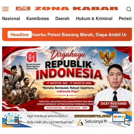
Loncat
Menu
ke
Mobile
konten
Nasional
Kamtibmas
Daerah
Hukum & Kriminal
Peristi
Diserbu Petani Bawang Merah, Siapa Ambil Untung ???
Headline