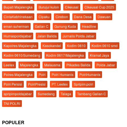
Bupati Majalengka
Burujul kulon
Cikeusal
Cikeusal Cup 2025
CintaKebhinekaan
Cipaku
Cirebon
Dana Desa
Dawuan
eman suherman
Galian C
Gunung Kuda
Headline
Humaspoldajabar
Jalan Balida
Jurnalis Polda Jabar
Kapolres Majalengka
Kasokandel
Kodim 0610
Kodim 0610 smd
Kodim 0610/Sumedang
Kodim 0617/Majalengka
Kramat Jaya
Leetex
Majalengka
Malausma
Pilkades Balida
Polda Jabar
Polres Majalengka
Polri
Polri Humanis
PolriHumanis
Polri Persisi
PolriPresisi
PT. Leetex
Spripim.polri
spripimpoldajabar
Sumedang
Talaga
Tambang Galian C
TNI POLRI
POPULER