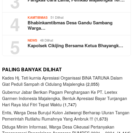
3
4
51 Dilihat
KAMTIBMAS
Bhabinkamtibmas Desa Gandu Sambang
Warga…
5
48 Dilihat
NEWS
Kapolsek Cikijing Bersama Ketua Bhayangk…
PALING BANYAK DILIHAT
Kades Hj. Teti kurnia Apresiasi Organisasi BINA TARUNA Dalam
Giat Peduli Sampah di Cidulang Majalengka
(2,055)
Gubernur Jabar Berikan Piagam Penghargaan Ke PT. Leetex
Garmen Indonesia Majalengka, Bentuk Apresiasi Bayar Tunjangan
Hari Raya Idul Fitri Tepat Waktu
(1,747)
Entis, Warga Desa Burujul Kulon Jatiwangi Berharap Uluran Tangan
Pemerintah Rutilahu Rumahnya Yang Ambruk !!!
(1,673)
Diduga Minim Informasi, Warga Desa Cikeusal Pertanyakan
Transparansi Pengelolaan Anggaran BUMDES 2021 – 2024.
(1,444)