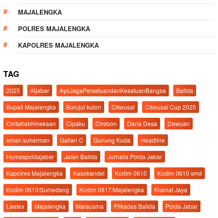
MAJALENGKA
POLRES MAJALENGKA
KAPOLRES MAJALENGKA
TAG
2025
Aljabar
AyoJagaPersatuandanKesatuanBangsa
Balida
Bupati Majalengka
Burujul kulon
Cikeusal
Cikeusal Cup 2025
CintaKebhinekaan
Cipaku
Cirebon
Dana Desa
Dawuan
eman suherman
Galian C
Gunung Kuda
Headline
Humaspoldajabar
Jalan Balida
Jurnalis Polda Jabar
Kapolres Majalengka
Kasokandel
Kodim 0610
Kodim 0610 smd
Kodim 0610/Sumedang
Kodim 0617/Majalengka
Kramat Jaya
Leetex
Majalengka
Malausma
Pilkades Balida
Polda Jabar