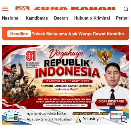
Loncat
Menu
ke
Mobile
konten
Nasional
Kamtibmas
Daerah
Hukum & Kriminal
Peristi
, Polsek Malausma Ajak Warga Rawat Kamtibmas
Headline
Jaga 