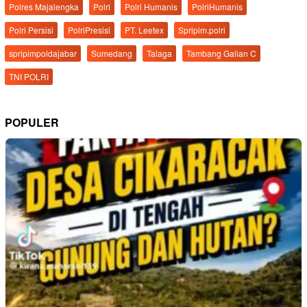
Polres Majalengka
Polri
Polri Humanis
PolriHumanis
Polri Persisi
PolriPresisi
PT. Leetex
Spripim.polri
spripimpoldajabar
Sumedang
Talaga
Tambang Galian C
TNI POLRI
POPULER