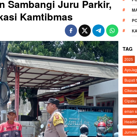
n Sambangi Juru Parkir,
M
kasi Kamtibmas
P
K
TAG
2025
AyoJag
Bupati
Cikeus
Cipaku
eman 
Headli
Jurnali