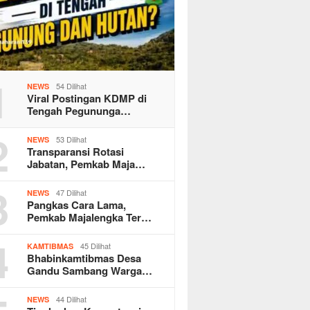
1
54 Dilihat
NEWS
Viral Postingan KDMP di
Tengah Pegununga…
2
53 Dilihat
NEWS
Transparansi Rotasi
Jabatan, Pemkab Maja…
3
47 Dilihat
NEWS
Pangkas Cara Lama,
Pemkab Majalengka Ter…
4
45 Dilihat
KAMTIBMAS
Bhabinkamtibmas Desa
Gandu Sambang Warga…
44 Dilihat
NEWS