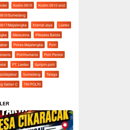
ndel
Kodim 0610
Kodim 0610 smd
 0610/Sumedang
0617/Majalengka
Kramat Jaya
Leetex
ngka
Malausma
Pilkades Balida
Jabar
Polres Majalengka
Polri
Humanis
PolriHumanis
Polri Persisi
esisi
PT. Leetex
Spripim.polri
mpoldajabar
Sumedang
Talaga
g Galian C
TNI POLRI
LER