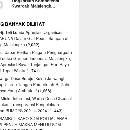
5
Tingkarkan Kompetensi,
Kwarcab Majalengk…
NG BANYAK DILIHAT
j. Teti kurnia Apresiasi Organisasi
ARUNA Dalam Giat Peduli Sampah di
ng Majalengka
(2,052)
ur Jabar Berikan Piagam Penghargaan
 Leetex Garmen Indonesia Majalengka,
 Apresiasi Bayar Tunjangan Hari Raya
tri Tepat Waktu
(1,741)
Warga Desa Burujul Kulon Jatiwangi
ap Uluran Tangan Pemerintah Rutilahu
ya Yang Ambruk !!!
(1,668)
 Minim Informasi, Warga Desa Cikeusal
yakan Transparansi Pengelolaan
an BUMDES 2021 – 2024.
(1,443)
 SAMBUT KARO SDM POLDA JABAR:
SI PENUH MAKNA MENUJU SDM