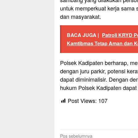
untuk memperkuat kerja sama s
dan masyarakat.
BACA JUGA |
Patroli KRYD Po
Kamtibmas Tetap Aman dan K
Polsek Kadipaten berharap, mela
dengan juru parkir, potensi ke
dapat diminimalisir. Dengan de
hukum Polsek Kadipaten dapat s
Post Views:
107
Navigasi
Pos sebelumnya