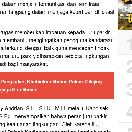
i dalam menjalin komunikasi dan kemitraan
an langsung dalam menjaga ketertiban di lokasi
tugas memberikan imbauan kepada juru parkir
 dan membantu mengingatkan pengguna kendaraan
a terkunci dengan baik guna mencegah tindak
ma juru parkir, diharapkan tercipta lingkungan
if bagi masyarakat.
Pangkalan, Bhabinkamtibmas Polsek Cikijing
enjaga Kamtibmas
 Andrian, S.H., S.I.K., M.H. melalui Kapolsek
S.Pd. menyampaikan bahwa peran juru parkir
g keamanan lingkungan. Oleh karena itu,
nel Polsek Kadipaten merupakan langkah nyata