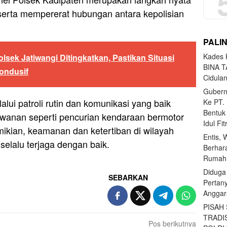
erta mempererat hubungan antara kepolisian
PALI
Kades H
lsek Jatiwangi Ditingkatkan, Pastikan Situasi
BINA T
ondusif
Cidula
Gubern
lui patroli rutin dan komunikasi yang baik
Ke PT.
Bentuk
rawanan seperti pencurian kendaraan bermotor
Idul Fi
mikian, keamanan dan ketertiban di wilayah
Entis, 
elalu terjaga dengan baik.
Berhar
Rumahn
Diduga
SEBARKAN
Pertan
Anggar
PISAH
TRADI
Pos berikutnya