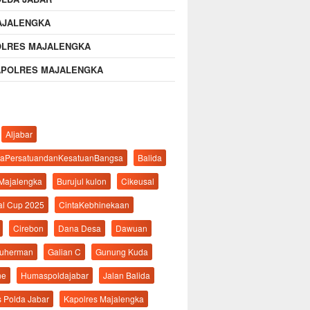
AJALENGKA
OLRES MAJALENGKA
APOLRES MAJALENGKA
Aljabar
aPersatuandanKesatuanBangsa
Balida
 Majalengka
Burujul kulon
Cikeusal
al Cup 2025
CintaKebhinekaan
Cirebon
Dana Desa
Dawuan
suherman
Galian C
Gunung Kuda
ne
Humaspoldajabar
Jalan Balida
s Polda Jabar
Kapolres Majalengka