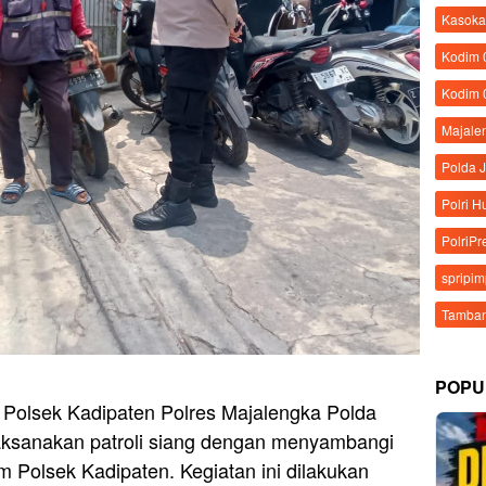
Kasoka
Kodim
Kodim 
Majale
Polda 
Polri 
PolriPr
spripi
Tamban
POPU
 Polsek Kadipaten Polres Majalengka Polda
aksanakan patroli siang dengan menyambangi
um Polsek Kadipaten. Kegiatan ini dilakukan