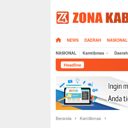
Loncat
ke
konten
HOME
NEWS
DAERAH
NASIONAL
NASIONAL
Kamtibmas
Daerah
Headline
S
Beranda
Kamtibmas