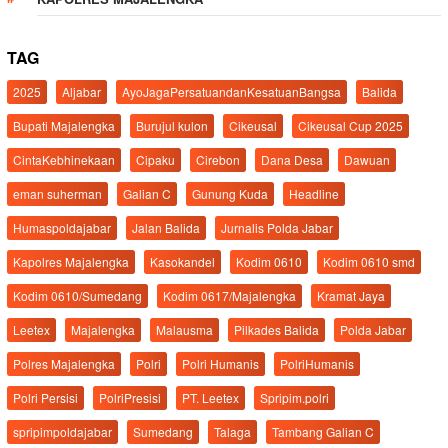
TAG
2025
Aljabar
AyoJagaPersatuandanKesatuanBangsa
Balida
Bupati Majalengka
Burujul kulon
Cikeusal
Cikeusal Cup 2025
CintaKebhinekaan
Cipaku
Cirebon
Dana Desa
Dawuan
eman suherman
Galian C
Gunung Kuda
Headline
Humaspoldajabar
Jalan Balida
Jurnalis Polda Jabar
Kapolres Majalengka
Kasokandel
Kodim 0610
Kodim 0610 smd
Kodim 0610/Sumedang
Kodim 0617/Majalengka
Kramat Jaya
Leetex
Majalengka
Malausma
Pilkades Balida
Polda Jabar
Polres Majalengka
Polri
Polri Humanis
PolriHumanis
Polri Persisi
PolriPresisi
PT. Leetex
Spripim.polri
spripimpoldajabar
Sumedang
Talaga
Tambang Galian C