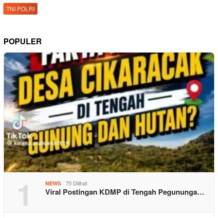
TNI POLRI
POPULER
1
70 Dilihat
NEWS
Viral Postingan KDMP di Tengah Pegununga…