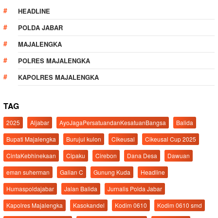
HEADLINE
POLDA JABAR
MAJALENGKA
POLRES MAJALENGKA
KAPOLRES MAJALENGKA
TAG
2025
Aljabar
AyoJagaPersatuandanKesatuanBangsa
Balida
Bupati Majalengka
Burujul kulon
Cikeusal
Cikeusal Cup 2025
CintaKebhinekaan
Cipaku
Cirebon
Dana Desa
Dawuan
eman suherman
Galian C
Gunung Kuda
Headline
Humaspoldajabar
Jalan Balida
Jurnalis Polda Jabar
Kapolres Majalengka
Kasokandel
Kodim 0610
Kodim 0610 smd