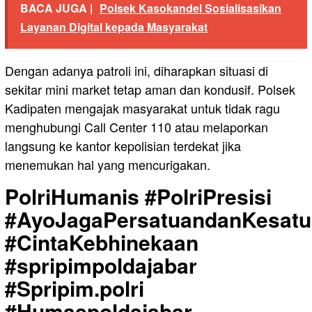
BACA JUGA |
Polsek Kasokandel Sosialisasikan
Layanan Digital kepada Masyarakat
Dengan adanya patroli ini, diharapkan situasi di
sekitar mini market tetap aman dan kondusif. Polsek
Kadipaten mengajak masyarakat untuk tidak ragu
menghubungi Call Center 110 atau melaporkan
langsung ke kantor kepolisian terdekat jika
menemukan hal yang mencurigakan.
PolriHumanis #PolriPresisi
#AyoJagaPersatuandanKesat
#CintaKebhinekaan
#spripimpoldajabar
#Spripim.polri
#Humaspoldajabar