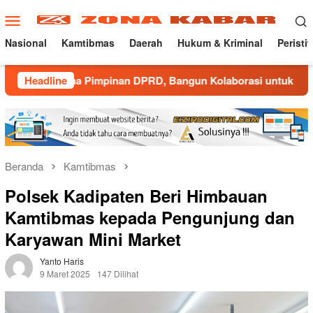
Loncat
Menu
ke
Mobile
konten
Nasional
Kamtibmas
Daerah
Hukum & Kriminal
Peristi
 Pimpinan DPRD, Bangun Kolaborasi untuk Majalengka Kondusif
Headline
Beranda
Kamtibmas
Polsek Kadipaten Beri Himbauan
Kamtibmas kepada Pengunjung dan
Karyawan Mini Market
Yanto Haris
9 Maret 2025
147 Dilihat