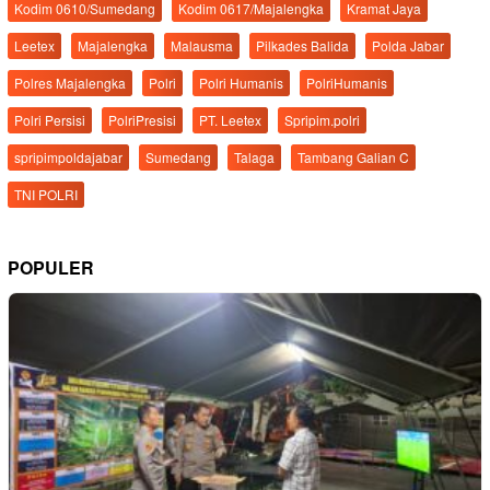
Kodim 0610/Sumedang
Kodim 0617/Majalengka
Kramat Jaya
Leetex
Majalengka
Malausma
Pilkades Balida
Polda Jabar
Polres Majalengka
Polri
Polri Humanis
PolriHumanis
Polri Persisi
PolriPresisi
PT. Leetex
Spripim.polri
spripimpoldajabar
Sumedang
Talaga
Tambang Galian C
TNI POLRI
POPULER