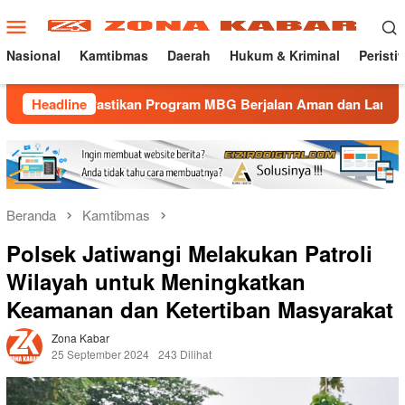
Loncat
Menu
ke
Mobile
konten
Nasional
Kamtibmas
Daerah
Hukum & Kriminal
Peristi
astikan Program MBG Berjalan Aman dan Lancar
Headline
Gatur L
Beranda
Kamtibmas
Polsek Jatiwangi Melakukan Patroli
Wilayah untuk Meningkatkan
Keamanan dan Ketertiban Masyarakat
Zona Kabar
25 September 2024
243 Dilihat