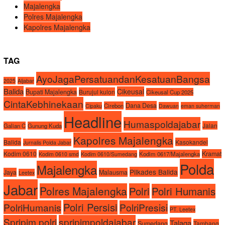
Majalengka
Polres Majalengka
Kapolres Majalengka
TAG
AyoJagaPersatuandanKesatuanBangsa
2025
Aljabar
Balida
Cikeusal
Bupati Majalengka
Burujul kulon
Cikeusal Cup 2025
CintaKebhinekaan
Dana Desa
Cirebon
Cipaku
Dawuan
eman suherman
Headline
Humaspoldajabar
Jalan
Galian C
Gunung Kuda
Kapolres Majalengka
Balida
Kasokandel
Jurnalis Polda Jabar
Kodim 0610
Kramat
Kodim 0617/Majalengka
Kodim 0610 smd
Kodim 0610/Sumedang
Polda
Majalengka
Pilkades Balida
Jaya
Malausma
Leetex
Jabar
Polres Majalengka
Polri
Polri Humanis
Polri Persisi
PolriHumanis
PolriPresisi
PT. Leetex
Spripim.polri
spripimpoldajabar
Talaga
Sumedang
Tambang