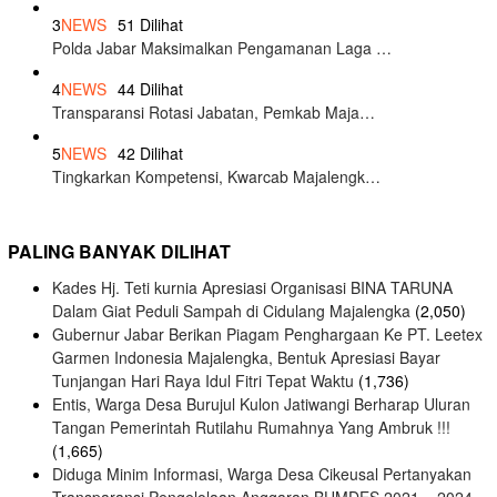
3
NEWS
51 Dilihat
Polda Jabar Maksimalkan Pengamanan Laga …
4
NEWS
44 Dilihat
Transparansi Rotasi Jabatan, Pemkab Maja…
5
NEWS
42 Dilihat
Tingkarkan Kompetensi, Kwarcab Majalengk…
PALING BANYAK DILIHAT
Kades Hj. Teti kurnia Apresiasi Organisasi BINA TARUNA
Dalam Giat Peduli Sampah di Cidulang Majalengka
(2,050)
Gubernur Jabar Berikan Piagam Penghargaan Ke PT. Leetex
Garmen Indonesia Majalengka, Bentuk Apresiasi Bayar
Tunjangan Hari Raya Idul Fitri Tepat Waktu
(1,736)
Entis, Warga Desa Burujul Kulon Jatiwangi Berharap Uluran
Tangan Pemerintah Rutilahu Rumahnya Yang Ambruk !!!
(1,665)
Diduga Minim Informasi, Warga Desa Cikeusal Pertanyakan
Transparansi Pengelolaan Anggaran BUMDES 2021 – 2024.