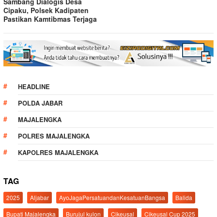
Sambang Dialogis Desa
Cipaku, Polsek Kadipaten
Pastikan Kamtibmas Terjaga
HEADLINE
POLDA JABAR
MAJALENGKA
POLRES MAJALENGKA
KAPOLRES MAJALENGKA
TAG
2025
Aljabar
AyoJagaPersatuandanKesatuanBangsa
Balida
Bupati Majalengka
Burujul kulon
Cikeusal
Cikeusal Cup 2025