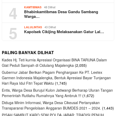
4
48 Dilihat
KAMTIBMAS
Bhabinkamtibmas Desa Gandu Sambang
Warga…
5
43 Dilihat
LALULINTAS
Kapolsek Cikijing Melaksanakan Gatur Lal…
PALING BANYAK DILIHAT
Kades Hj. Teti kurnia Apresiasi Organisasi BINA TARUNA Dalam
Giat Peduli Sampah di Cidulang Majalengka
(2,055)
Gubernur Jabar Berikan Piagam Penghargaan Ke PT. Leetex
Garmen Indonesia Majalengka, Bentuk Apresiasi Bayar Tunjangan
Hari Raya Idul Fitri Tepat Waktu
(1,745)
Entis, Warga Desa Burujul Kulon Jatiwangi Berharap Uluran Tangan
Pemerintah Rutilahu Rumahnya Yang Ambruk !!!
(1,672)
Diduga Minim Informasi, Warga Desa Cikeusal Pertanyakan
Transparansi Pengelolaan Anggaran BUMDES 2021 – 2024.
(1,443)
PISAH SAMBUT KARO SDM POLDA JABAR: TRADISI PENUH