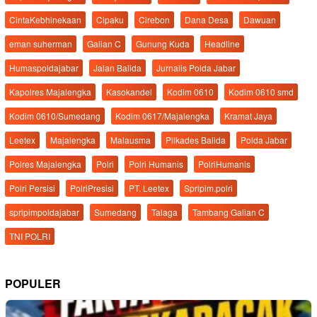
CintaKebhinekaan
Cipaku
Cirebon
Dana Desa
Dawuan
eman suherman
Galian C
Gunung Kuda
Headline
Humaspoldajabar
Jalan Balida
Jurnalis Polda Jabar
Kapolres Majalengka
Kasokandel
Kodim 0610
Kodim 0610 smd
Kodim 0610/Sumedang
Kodim 0617/Majalengka
Kramat Jaya
Leetex
Majalengka
Malausma
Pilkades Balida
Polda Jabar
Polres Majalengka
Polri
Polri Humanis
PolriHumanis
Polri Persisi
PolriPresisi
PT. Leetex
Spripim.polri
spripimpoldajabar
Sumedang
Talaga
Tambang Galian C
TNI POLRI
POPULER