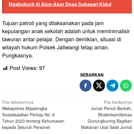
Ngabuburit di Alun-Alun Desa Sukasari Kidul
Tujuan patroli yang dilaksanakan pada jam
kepulangan anak sekolah adalah untuk meminimalisir
tawuran antar pelajar. Dengan demikian, situasi di
wilayah hukum Polsek Jatiwangi tetap aman.
Pungkasnya.
Post Views:
97
SEBARKAN
Navigasi
Pos sebelumnya
Pos berikutnya
Wakapolres Majalengka
Jumat Penuh Berkah,
pos
Sosialisasikan Perkap No. 6
Bhabinkamtibmas
Tahun 2023 tentang Kehumasan
Gunungkuning Bagikan
kepada Seluruh Personel
Makanan Usai Salat Jumat