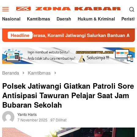
Loncat
Menu
ke
Mobile
konten
Nasional
Kamtibmas
Daerah
Hukum & Kriminal
Peristi
erasa, Koramil Jatiwangi Salurkan Bantuan Air Bersih untuk W
Headline
Beranda
Kamtibmas
Polsek Jatiwangi Giatkan Patroli Sore
Antisipasi Tawuran Pelajar Saat Jam
Bubaran Sekolah
Yanto Haris
7 November 2025
97 Dilihat