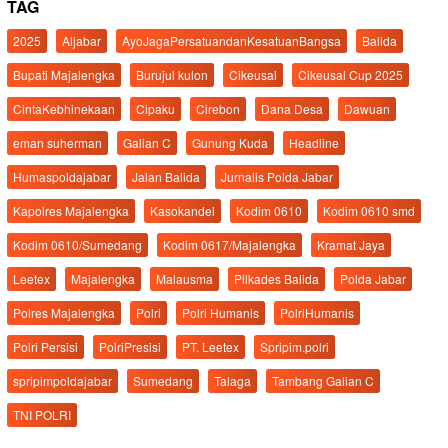
TAG
2025
Aljabar
AyoJagaPersatuandanKesatuanBangsa
Balida
Bupati Majalengka
Burujul kulon
Cikeusal
Cikeusal Cup 2025
CintaKebhinekaan
Cipaku
Cirebon
Dana Desa
Dawuan
eman suherman
Galian C
Gunung Kuda
Headline
Humaspoldajabar
Jalan Balida
Jurnalis Polda Jabar
Kapolres Majalengka
Kasokandel
Kodim 0610
Kodim 0610 smd
Kodim 0610/Sumedang
Kodim 0617/Majalengka
Kramat Jaya
Leetex
Majalengka
Malausma
Pilkades Balida
Polda Jabar
Polres Majalengka
Polri
Polri Humanis
PolriHumanis
Polri Persisi
PolriPresisi
PT. Leetex
Spripim.polri
spripimpoldajabar
Sumedang
Talaga
Tambang Galian C
TNI POLRI