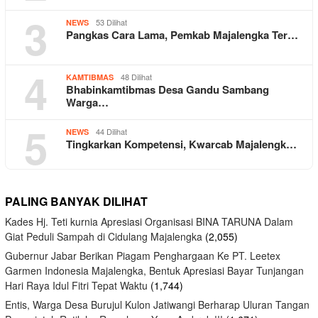
3
53 Dilihat
NEWS
Pangkas Cara Lama, Pemkab Majalengka Ter…
4
48 Dilihat
KAMTIBMAS
Bhabinkamtibmas Desa Gandu Sambang
Warga…
5
44 Dilihat
NEWS
Tingkarkan Kompetensi, Kwarcab Majalengk…
PALING BANYAK DILIHAT
Kades Hj. Teti kurnia Apresiasi Organisasi BINA TARUNA Dalam
Giat Peduli Sampah di Cidulang Majalengka
(2,055)
Gubernur Jabar Berikan Piagam Penghargaan Ke PT. Leetex
Garmen Indonesia Majalengka, Bentuk Apresiasi Bayar Tunjangan
Hari Raya Idul Fitri Tepat Waktu
(1,744)
Entis, Warga Desa Burujul Kulon Jatiwangi Berharap Uluran Tangan