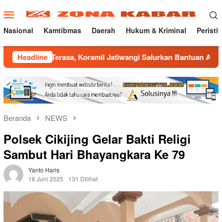
Loncat
Menu
ke
Mobile
konten
Nasional
Kamtibmas
Daerah
Hukum & Kriminal
Peristi
asa, Koramil Jatiwangi Salurkan Bantuan Air Bersih untuk War
Headline
Beranda
NEWS
Polsek Cikijing Gelar Bakti Religi
Sambut Hari Bhayangkara Ke 79
Yanto Haris
16 Juni 2025
131 Dilihat