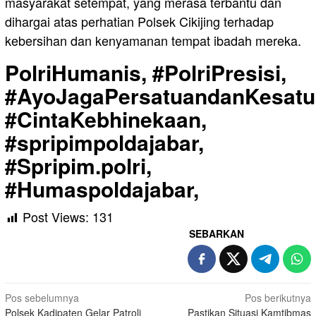
masyarakat setempat, yang merasa terbantu dan
dihargai atas perhatian Polsek Cikijing terhadap
kebersihan dan kenyamanan tempat ibadah mereka.
PolriHumanis, #PolriPresisi,
#AyoJagaPersatuandanKesatu
#CintaKebhinekaan,
#spripimpoldajabar,
#Spripim.polri,
#Humaspoldajabar,
Post Views:
131
SEBARKAN
Navigasi
Pos sebelumnya
Pos berikutnya
Polsek Kadipaten Gelar Patroli
Pastikan Situasi Kamtibmas