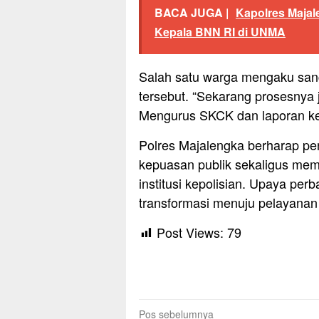
BACA JUGA |
Kapolres Majal
Kepala BNN RI di UNMA
Salah satu warga mengaku san
tersebut. “Sekarang prosesnya 
Mengurus SKCK dan laporan kehi
Polres Majalengka berharap p
kepuasan publik sekaligus me
institusi kepolisian. Upaya per
transformasi menuju pelayanan 
Post Views:
79
Navigasi
Pos sebelumnya