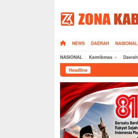
Loncat
ke
konten
HOME
NEWS
DAERAH
NASIONAL
NASIONAL
Kamtibmas
Daerah
Headline
Cegah