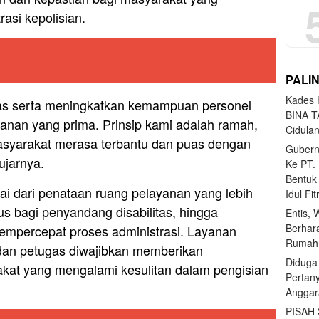
asi kepolisian.
PALI
Kades H
itas serta meningkatkan kemampuan personel
BINA T
nan yang prima. Prinsip kami adalah ramah,
Cidula
asyarakat merasa terbantu dan puas dengan
Gubern
ujarnya.
Ke PT.
Bentuk
lai dari penataan ruang pelayanan yang lebih
Idul Fi
s bagi penyandang disabilitas, hingga
Entis, 
Berhar
empercepat proses administrasi. Layanan
Rumahn
b, dan petugas diwajibkan memberikan
Diduga
at yang mengalami kesulitan dalam pengisian
Pertan
Anggar
PISAH