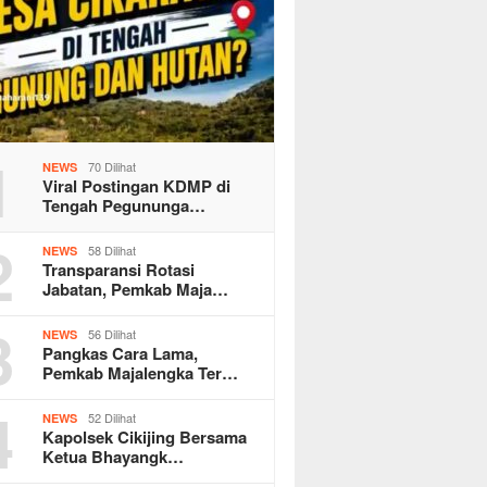
1
70 Dilihat
NEWS
Viral Postingan KDMP di
Tengah Pegununga…
2
58 Dilihat
NEWS
Transparansi Rotasi
Jabatan, Pemkab Maja…
3
56 Dilihat
NEWS
Pangkas Cara Lama,
Pemkab Majalengka Ter…
4
52 Dilihat
NEWS
Kapolsek Cikijing Bersama
Ketua Bhayangk…