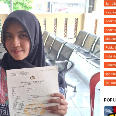
Jurnali
Kasoka
Kodim
Kodim 
Majale
Polda 
Polri 
PolriPr
spripi
Tamban
POPU