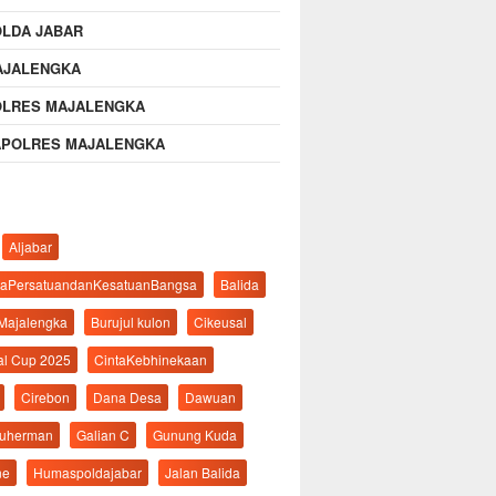
OLDA JABAR
AJALENGKA
OLRES MAJALENGKA
APOLRES MAJALENGKA
Aljabar
aPersatuandanKesatuanBangsa
Balida
 Majalengka
Burujul kulon
Cikeusal
al Cup 2025
CintaKebhinekaan
Cirebon
Dana Desa
Dawuan
suherman
Galian C
Gunung Kuda
ne
Humaspoldajabar
Jalan Balida