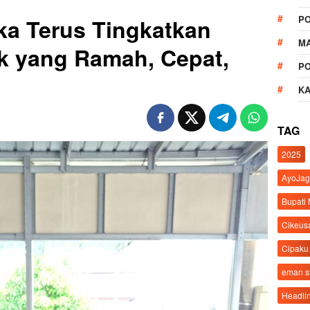
P
ka Terus Tingkatkan
M
k yang Ramah, Cepat,
P
K
TAG
2025
AyoJag
Bupati
Cikeus
Cipaku
eman 
Headli