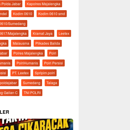
s Polda Jabar
Kapolres Majalengka
ndel
Kodim 0610
Kodim 0610 smd
 0610/Sumedang
0617/Majalengka
Kramat Jaya
Leetex
ngka
Malausma
Pilkades Balida
Jabar
Polres Majalengka
Polri
Humanis
PolriHumanis
Polri Persisi
esisi
PT. Leetex
Spripim.polri
mpoldajabar
Sumedang
Talaga
g Galian C
TNI POLRI
LER