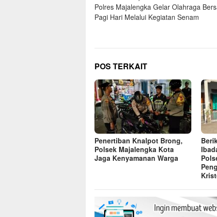
Polres Majalengka Gelar Olahraga Ber
pos
Pagi Hari Melalui Kegiatan Senam
POS TERKAIT
Penertiban Knalpot Brong,
Beri
Polsek Majalengka Kota
Ibad
Jaga Kenyamanan Warga
Pols
Peng
Kris