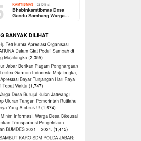
5
52 Dilihat
KAMTIBMAS
Bhabinkamtibmas Desa
Gandu Sambang Warga…
NG BANYAK DILIHAT
j. Teti kurnia Apresiasi Organisasi
ARUNA Dalam Giat Peduli Sampah di
ng Majalengka
(2,055)
ur Jabar Berikan Piagam Penghargaan
 Leetex Garmen Indonesia Majalengka,
 Apresiasi Bayar Tunjangan Hari Raya
tri Tepat Waktu
(1,747)
Warga Desa Burujul Kulon Jatiwangi
ap Uluran Tangan Pemerintah Rutilahu
ya Yang Ambruk !!!
(1,674)
 Minim Informasi, Warga Desa Cikeusal
yakan Transparansi Pengelolaan
an BUMDES 2021 – 2024.
(1,445)
 SAMBUT KARO SDM POLDA JABAR: