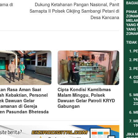
sama di
Dukung Ketahanan Pangan Nasional, Panit
Samapta II Polsek Cikijing Sambangi Petani di
Desa Kancana
kan Rasa Aman Saat
Cipta Kondisi Kamtibmas
ah Kebaktian, Personel
Malam Minggu, Polsek
ek Dawuan Gelar
Dawuan Gelar Patroli KRYD
amanan di Gereja
Gabungan
ten Pasundan Bhetesda