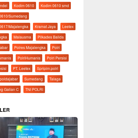
ndel
Kodim 0610
Kodim 0610 smd
 0610/Sumedang
0617/Majalengka
Kramat Jaya
Leetex
ngka
Malausma
Pilkades Balida
Jabar
Polres Majalengka
Polri
Humanis
PolriHumanis
Polri Persisi
esisi
PT. Leetex
Spripim.polri
mpoldajabar
Sumedang
Talaga
g Galian C
TNI POLRI
LER