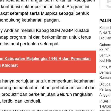
ntribusi sektor pertanian lokal. Program ini
akat setempat serta Muspika sebagai bentuk
m mendukung ketahanan pangan.
PALI
Kades H
ly Andrian melalui Kabag SDM AKBP Kustadi
BINA T
dap program ini dan berkomitmen untuk terus
Cidula
n instansi pertanian setempat.
Gubern
Ke PT.
Bentuk
an Kabupaten Majalengka 1446 H dan Peresmian
Idul Fi
g Khidmat
Entis, 
Berhar
Rumahn
ak hanya bertujuan untuk memperkuat ketahanan
Diduga
dorong pemanfaatan lahan perhutanan sosial dan
Pertan
produktif dan berkelanjutan.Seluruh rangkaian
Anggar
tertib, dan kondusif.
PISAH
TRADI