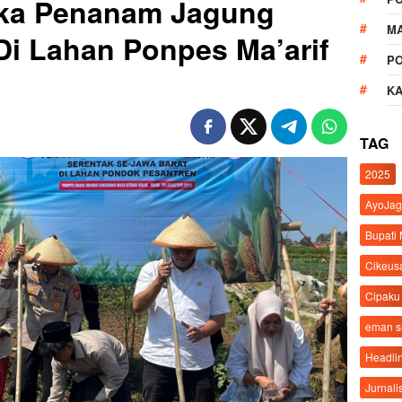
gka Penanam Jagung
M
Di Lahan Ponpes Ma’arif
P
K
TAG
2025
AyoJag
Bupati
Cikeus
Cipaku
eman 
Headli
Jurnali