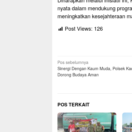
Diharapkan melalui inisiatif in
nyata dalam mendukung progr
meningkatkan kesejahteraan ma
Post Views:
126
Navigasi
Pos sebelumnya
Sinergi Dengan Kaum Muda, Polsek Ka
pos
Dorong Budaya Aman
POS TERKAIT