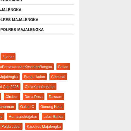
AJALENGKA
OLRES MAJALENGKA
APOLRES MAJALENGKA
Aljabar
aPersatuandanKesatuanBangsa
Balida
 Majalengka
Burujul kulon
Cikeusal
al Cup 2025
CintaKebhinekaan
Cirebon
Dana Desa
Dawuan
suherman
Galian C
Gunung Kuda
ne
Humaspoldajabar
Jalan Balida
s Polda Jabar
Kapolres Majalengka