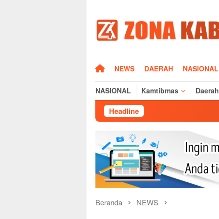
Loncat
ke
konten
HOME
NEWS
DAERAH
NASIONAL
NASIONAL
Kamtibmas
Daerah
Headline
Dampak Mus
Beranda
NEWS