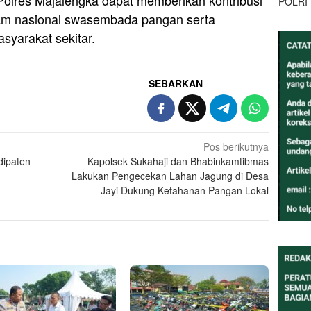
i, Polres Majalengka dapat memberikan kontribusi
POLRI
am nasional swasembada pangan serta
syarakat sekitar.
SEBARKAN
Pos berikutnya
dipaten
Kapolsek Sukahaji dan Bhabinkamtibmas
Lakukan Pengecekan Lahan Jagung di Desa
Jayi Dukung Ketahanan Pangan Lokal