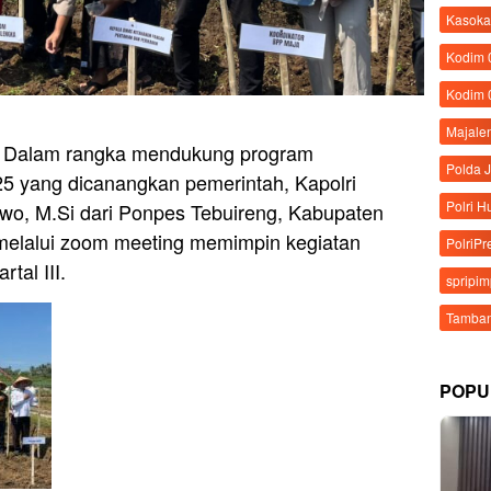
Kasoka
Kodim
Kodim 
Majale
– Dalam rangka mendukung program
Polda 
 yang dicanangkan pemerintah, Kapolri
Polri 
bowo, M.Si dari Ponpes Tebuireng, Kabupaten
melalui zoom meeting memimpin kegiatan
PolriPr
tal III.
spripi
Tamban
POPU