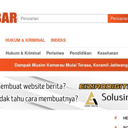
Pencaria
HUKUM & KRIMINAL
INDEKS
Hukum & Kriminal
Peristiwa
Pendidikan
Kesehatan
im Kemarau Mulai Terasa, Koramil Jatiwangi Salurkan Bantuan 
HE
P