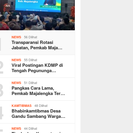
1
56 Dilihat
NEWS
Transparansi Rotasi
Jabatan, Pemkab Maja…
2
55 Dilihat
NEWS
Viral Postingan KDMP di
Tengah Pegununga…
3
51 Dilihat
NEWS
Pangkas Cara Lama,
Pemkab Majalengka Ter…
4
48 Dilihat
KAMTIBMAS
Bhabinkamtibmas Desa
Gandu Sambang Warga…
44 Dilihat
NEWS