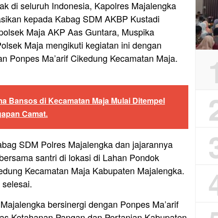
tak di seluruh Indonesia, Kapolres Majalengka
gasikan kepada Kabag SDM AKBP Kustadi
polsek Maja AKP Aas Guntara, Muspika
lsek Maja mengikuti kegiatan ini dengan
an Ponpes Ma’arif Cikedung Kecamatan Maja.
a Bansos di Kecamatan Maja Mulai Ditempel
ggapan Camat.
abag SDM Polres Majalengka dan jajarannya
rsama santri di lokasi di Lahan Pondok
ikedung Kecamatan Maja Kabupaten Majalengka.
 selesai.
Majalengka bersinergi dengan Ponpes Ma’arif
as Ketahanan Pangan dan Pertanian Kabupaten