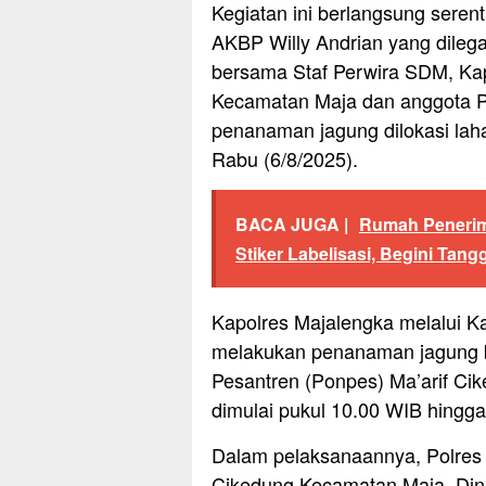
Kegiatan ini berlangsung seren
AKBP Willy Andrian yang dile
bersama Staf Perwira SDM, Ka
Kecamatan Maja dan anggota Po
penanaman jagung dilokasi lah
Rabu (6/8/2025).
BACA JUGA |
Rumah Penerim
Stiker Labelisasi, Begini Tan
Kapolres Majalengka melalui K
melakukan penanaman jagung be
Pesantren (Ponpes) Ma’arif C
dimulai pukul 10.00 WIB hingga
Dalam pelaksanaannya, Polres 
Cikedung Kecamatan Maja, Din