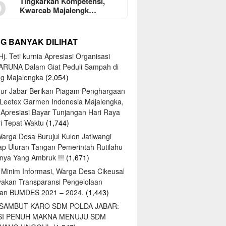
5
Tingkarkan Kompetensi,
Kwarcab Majalengk…
NG BANYAK DILIHAT
j. Teti kurnia Apresiasi Organisasi
ARUNA Dalam Giat Peduli Sampah di
ng Majalengka
(2,054)
ur Jabar Berikan Piagam Penghargaan
 Leetex Garmen Indonesia Majalengka,
 Apresiasi Bayar Tunjangan Hari Raya
tri Tepat Waktu
(1,744)
Warga Desa Burujul Kulon Jatiwangi
ap Uluran Tangan Pemerintah Rutilahu
ya Yang Ambruk !!!
(1,671)
 Minim Informasi, Warga Desa Cikeusal
yakan Transparansi Pengelolaan
an BUMDES 2021 – 2024.
(1,443)
 SAMBUT KARO SDM POLDA JABAR:
SI PENUH MAKNA MENUJU SDM