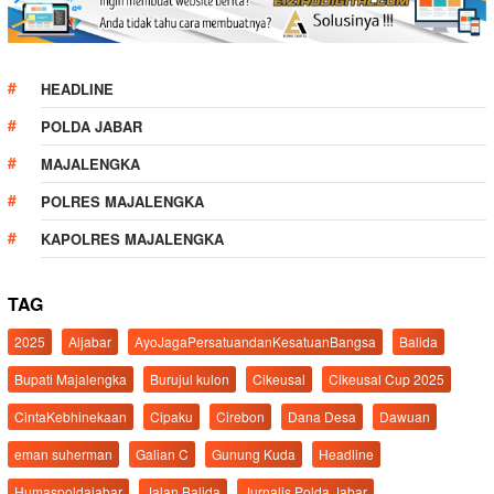
HEADLINE
POLDA JABAR
MAJALENGKA
POLRES MAJALENGKA
KAPOLRES MAJALENGKA
TAG
2025
Aljabar
AyoJagaPersatuandanKesatuanBangsa
Balida
Bupati Majalengka
Burujul kulon
Cikeusal
Cikeusal Cup 2025
CintaKebhinekaan
Cipaku
Cirebon
Dana Desa
Dawuan
eman suherman
Galian C
Gunung Kuda
Headline
Humaspoldajabar
Jalan Balida
Jurnalis Polda Jabar