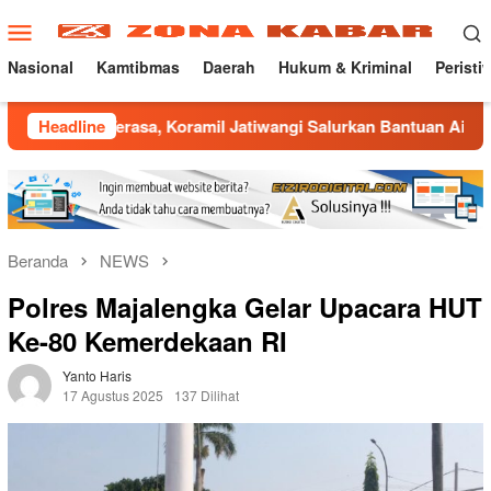
Loncat
Menu
ke
Mobile
konten
Nasional
Kamtibmas
Daerah
Hukum & Kriminal
Peristi
rasa, Koramil Jatiwangi Salurkan Bantuan Air Bersih untuk Wa
Headline
Beranda
NEWS
Polres Majalengka Gelar Upacara HUT
Ke-80 Kemerdekaan RI
Yanto Haris
17 Agustus 2025
137 Dilihat