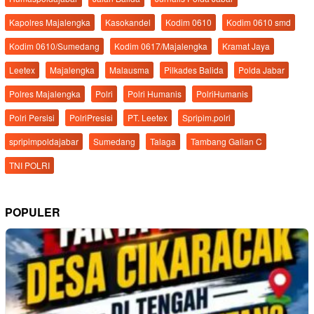
Kapolres Majalengka
Kasokandel
Kodim 0610
Kodim 0610 smd
Kodim 0610/Sumedang
Kodim 0617/Majalengka
Kramat Jaya
Leetex
Majalengka
Malausma
Pilkades Balida
Polda Jabar
Polres Majalengka
Polri
Polri Humanis
PolriHumanis
Polri Persisi
PolriPresisi
PT. Leetex
Spripim.polri
spripimpoldajabar
Sumedang
Talaga
Tambang Galian C
TNI POLRI
POPULER