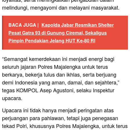
melindungi, mengayomi dan melayani masyarakat.
BACA JUGA |
Kapolda Jabar Resmikan Shelter
Pesat Gatra 93 di Gunung Ciremai, Sekaligus
Pimpin Pendakian Jelang HUT Ke-80 RI
“Semangat kemerdekaan ini menjadi energi bagi
seluruh jajaran Polres Majalengka untuk terus
berkarya, bekerja tulus dan ikhlas, serta berjuang
demi Indonesia yang aman, damai, dan sejahtera,”
tegas KOMPOL Asep Agustoni, selaku Inspektur
upacara.
Upacara ini tidak hanya menjadi peringatan atas
perjuangan para pahlawan, tetapi juga penegasan
tekad Polri, khususnya Polres Majalengka, untuk terus