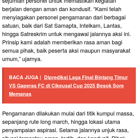
sejumlah personel untuk memastikan kegiatan
berjalan dengan aman dan kondusif. “Kami telah
menyiagakan personel pengamanan dari berbagai
satuan, baik dari Sat Samapta, Intelkam, Lantas,
hingga Satreskrim untuk mengawal jalannya aksi ini.
Prinsip kami adalah memberikan rasa aman bagi
semua pihak, baik peserta aksi maupun masyarakat
umum,” ujarnya.
BACA JUGA |
Diprediksi Laga Final Bintang Timur
VS Gaperas FC di Cikeusal Cup 2025 Besok Sore
Memanas
Pengamanan dilakukan mulai dari titik kumpul massa,
sepanjang rute long march, hingga lokasi utama
penyampaian aspirasi. Selama jalannya unjuk rasa,
situasi terpantau aman, tertib, dan kondusif. Pihak