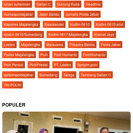
eman suherman
Galian C
Gunung Kuda
Headline
Humaspoldajabar
Jalan Balida
Jurnalis Polda Jabar
Kapolres Majalengka
Kasokandel
Kodim 0610
Kodim 0610 smd
Kodim 0610/Sumedang
Kodim 0617/Majalengka
Kramat Jaya
Leetex
Majalengka
Malausma
Pilkades Balida
Polda Jabar
Polres Majalengka
Polri
Polri Humanis
PolriHumanis
Polri Persisi
PolriPresisi
PT. Leetex
Spripim.polri
spripimpoldajabar
Sumedang
Talaga
Tambang Galian C
TNI POLRI
POPULER