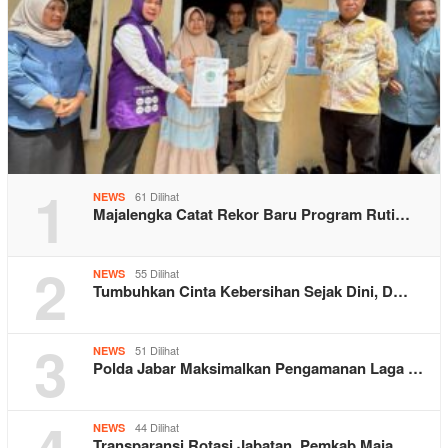
1
61 Dilihat
NEWS
Majalengka Catat Rekor Baru Program Ruti…
2
55 Dilihat
NEWS
Tumbuhkan Cinta Kebersihan Sejak Dini, D…
3
51 Dilihat
NEWS
Polda Jabar Maksimalkan Pengamanan Laga …
44 Dilihat
NEWS
Transparansi Rotasi Jabatan, Pemkab Maja…