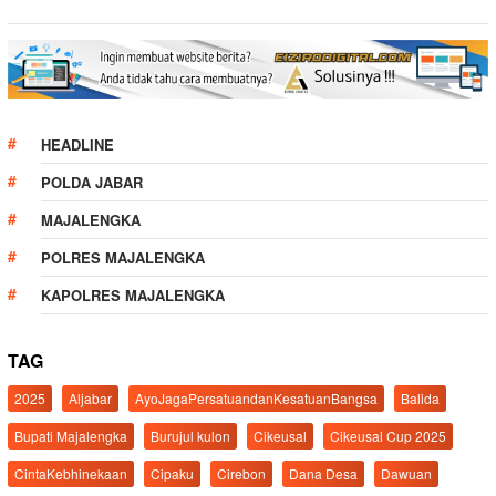
HEADLINE
POLDA JABAR
MAJALENGKA
POLRES MAJALENGKA
KAPOLRES MAJALENGKA
TAG
2025
Aljabar
AyoJagaPersatuandanKesatuanBangsa
Balida
Bupati Majalengka
Burujul kulon
Cikeusal
Cikeusal Cup 2025
CintaKebhinekaan
Cipaku
Cirebon
Dana Desa
Dawuan