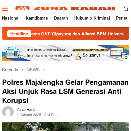
Loncat
Menu
ke
Mobile
konten
Nasional
Kamtibmas
Daerah
Hukum & Kriminal
Peristi
rsama OKP Cipayung dan Aliansi BEM Universitas Majalengka
Headline
Beranda
NEWS
Polres Majalengka Gelar Pengamanan
Aksi Unjuk Rasa LSM Generasi Anti
Korupsi
Yanto Haris
1 Oktober 2025
214 Dilihat