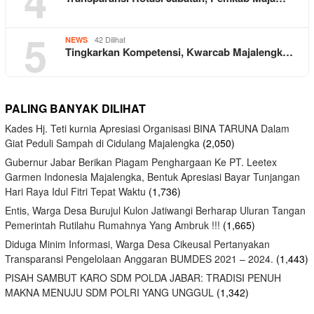
4
5
42 Dilihat
NEWS
Tingkarkan Kompetensi, Kwarcab Majalengk…
PALING BANYAK DILIHAT
Kades Hj. Teti kurnia Apresiasi Organisasi BINA TARUNA Dalam
Giat Peduli Sampah di Cidulang Majalengka
(2,050)
Gubernur Jabar Berikan Piagam Penghargaan Ke PT. Leetex
Garmen Indonesia Majalengka, Bentuk Apresiasi Bayar Tunjangan
Hari Raya Idul Fitri Tepat Waktu
(1,736)
Entis, Warga Desa Burujul Kulon Jatiwangi Berharap Uluran Tangan
Pemerintah Rutilahu Rumahnya Yang Ambruk !!!
(1,665)
Diduga Minim Informasi, Warga Desa Cikeusal Pertanyakan
Transparansi Pengelolaan Anggaran BUMDES 2021 – 2024.
(1,443)
PISAH SAMBUT KARO SDM POLDA JABAR: TRADISI PENUH
MAKNA MENUJU SDM POLRI YANG UNGGUL
(1,342)