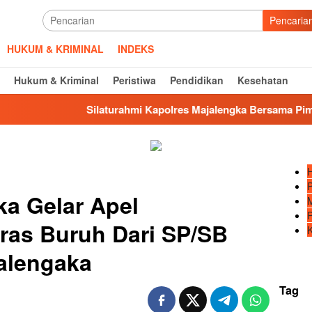
Pencaria
HUKUM & KRIMINAL
INDEKS
Hukum & Kriminal
Peristiwa
Pendidikan
Kesehatan
Silaturahmi Kapolres Majalengka Bersama Pimpinan DPR
ka Gelar Apel
as Buruh Dari SP/SB
alengaka
Tag