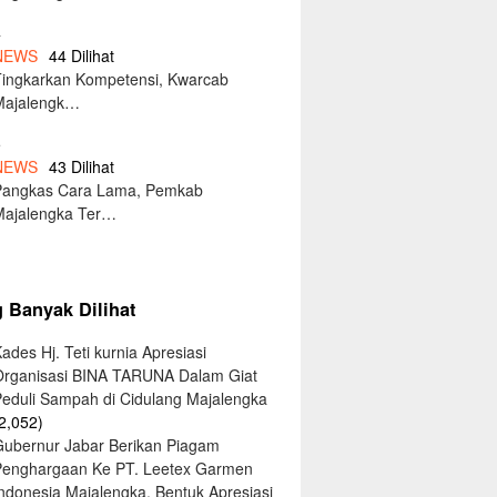
4
NEWS
44 Dilihat
Tingkarkan Kompetensi, Kwarcab
Majalengk…
5
NEWS
43 Dilihat
Pangkas Cara Lama, Pemkab
Majalengka Ter…
g Banyak Dilihat
ades Hj. Teti kurnia Apresiasi
Organisasi BINA TARUNA Dalam Giat
Peduli Sampah di Cidulang Majalengka
2,052)
Gubernur Jabar Berikan Piagam
Penghargaan Ke PT. Leetex Garmen
Indonesia Majalengka, Bentuk Apresiasi