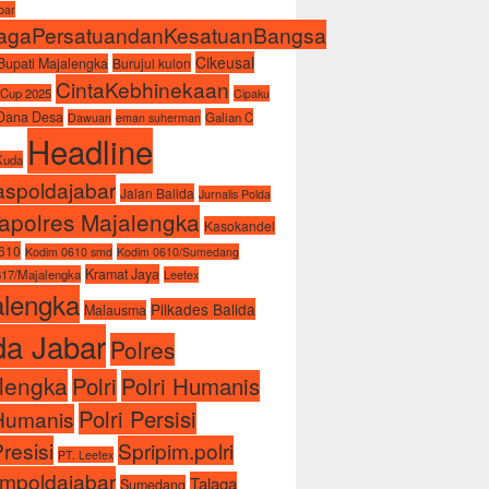
abar
agaPersatuandanKesatuanBangsa
Cikeusal
Bupati Majalengka
Burujul kulon
CintaKebhinekaan
 Cup 2025
Cipaku
Dana Desa
Galian C
Dawuan
eman suherman
Headline
Kuda
spoldajabar
Jalan Balida
Jurnalis Polda
apolres Majalengka
Kasokandel
610
Kodim 0610 smd
Kodim 0610/Sumedang
Kramat Jaya
17/Majalengka
Leetex
alengka
Pilkades Balida
Malausma
da Jabar
Polres
lengka
Polri
Polri Humanis
Polri Persisi
iHumanis
Presisi
Spripim.polri
PT. Leetex
impoldajabar
Talaga
Sumedang