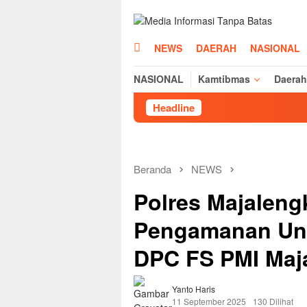
Loncat
ke
konten
HOME
NEWS
DAERAH
NASIONAL
NASIONAL
Kamtibmas
Daerah
Headline
Beranda
NEWS
Polres Majaleng
Pengamanan Unr
DPC FS PMI Maj
Yanto Haris
11 September 2025
130 Dilihat