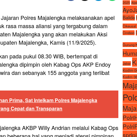
2025
Alj
AyoJ
 Jajaran Polres Majalengka melaksanakan apel
Balida
k rasa massa aliansi yang tergabung dalam
Cikeusal
ten Majalengka yang akan melakukan Aksi
Cirebon
paten Majalengka, Kamis (11/9/2025).
Gunung 
Huma
kan pada pukul 08.30 WIB, bertempat di
K
alengka dipimpin oleh Kabag Ops AKP Endoy
Jabar
Kodim 0
rwira dan sebanyak 155 anggota yang terlibat
Kodim 06
Maj
Pol
nan Prima, Sat Intelkam Polres Majalengka
Maja
ang Cepat dan Transparan
Polr
Polri
jalengka AKBP Willy Andrian melalui Kabag Ops
sprip
 beberapa hal yang menjadi atensi pimpinan,