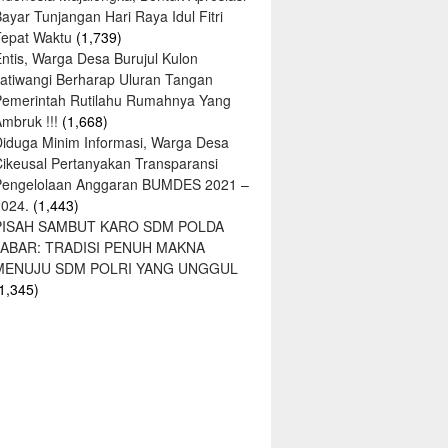
ayar Tunjangan Hari Raya Idul Fitri
Tepat Waktu
(1,739)
ntis, Warga Desa Burujul Kulon
Jatiwangi Berharap Uluran Tangan
Pemerintah Rutilahu Rumahnya Yang
mbruk !!!
(1,668)
Diduga Minim Informasi, Warga Desa
Cikeusal Pertanyakan Transparansi
Pengelolaan Anggaran BUMDES 2021 –
2024.
(1,443)
PISAH SAMBUT KARO SDM POLDA
JABAR: TRADISI PENUH MAKNA
MENUJU SDM POLRI YANG UNGGUL
1,345)