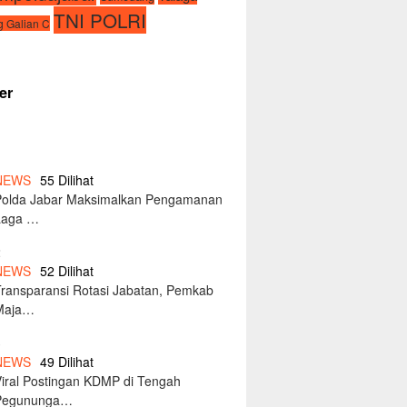
TNI POLRI
 Galian C
er
1
NEWS
55 Dilihat
Polda Jabar Maksimalkan Pengamanan
Laga …
2
NEWS
52 Dilihat
Transparansi Rotasi Jabatan, Pemkab
Maja…
3
NEWS
49 Dilihat
Viral Postingan KDMP di Tengah
Pegununga…