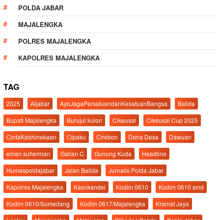
POLDA JABAR
MAJALENGKA
POLRES MAJALENGKA
KAPOLRES MAJALENGKA
TAG
2025
Aljabar
AyoJagaPersatuandanKesatuanBangsa
Balida
Bupati Majalengka
Burujul kulon
Cikeusal
Cikeusal Cup 2025
CintaKebhinekaan
Cipaku
Cirebon
Dana Desa
Dawuan
eman suherman
Galian C
Gunung Kuda
Headline
Humaspoldajabar
Jalan Balida
Jurnalis Polda Jabar
Kapolres Majalengka
Kasokandel
Kodim 0610
Kodim 0610 smd
Kodim 0610/Sumedang
Kodim 0617/Majalengka
Kramat Jaya