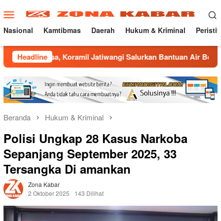
Loncat
Menu
ke
Mobile
konten
Nasional
Kamtibmas
Daerah
Hukum & Kriminal
Peristi
 Koramil Jatiwangi Salurkan Bantuan Air Bersih untuk Warga D
Headline
Beranda
Hukum & Kriminal
Polisi Ungkap 28 Kasus Narkoba
Sepanjang September 2025, 33
Tersangka Di amankan
Zona Kabar
2 Oktober 2025
143 Dilihat