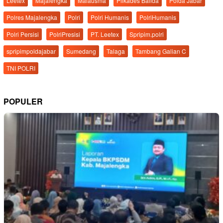
Leetex
Majalengka
Malausma
Pilkades Balida
Polda Jabar
Polres Majalengka
Polri
Polri Humanis
PolriHumanis
Polri Persisi
PolriPresisi
PT. Leetex
Spripim.polri
spripimpoldajabar
Sumedang
Talaga
Tambang Galian C
TNI POLRI
POPULER