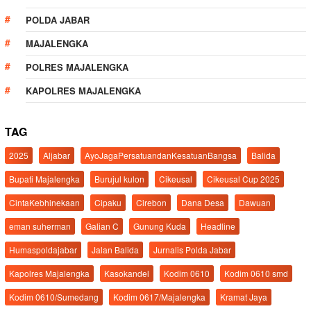
POLDA JABAR
MAJALENGKA
POLRES MAJALENGKA
KAPOLRES MAJALENGKA
TAG
2025
Aljabar
AyoJagaPersatuandanKesatuanBangsa
Balida
Bupati Majalengka
Burujul kulon
Cikeusal
Cikeusal Cup 2025
CintaKebhinekaan
Cipaku
Cirebon
Dana Desa
Dawuan
eman suherman
Galian C
Gunung Kuda
Headline
Humaspoldajabar
Jalan Balida
Jurnalis Polda Jabar
Kapolres Majalengka
Kasokandel
Kodim 0610
Kodim 0610 smd
Kodim 0610/Sumedang
Kodim 0617/Majalengka
Kramat Jaya