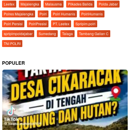
Leetex
Majalengka
Malausma
Pilkades Balida
Polda Jabar
Polres Majalengka
Polri
Polri Humanis
PolriHumanis
Polri Persisi
PolriPresisi
PT. Leetex
Spripim.polri
spripimpoldajabar
Sumedang
Talaga
Tambang Galian C
TNI POLRI
POPULER