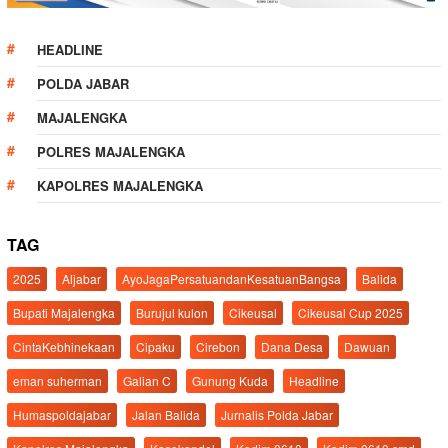
HEADLINE
POLDA JABAR
MAJALENGKA
POLRES MAJALENGKA
KAPOLRES MAJALENGKA
TAG
2025
Aljabar
AyoJagaPersatuandanKesatuanBangsa
Balida
Bupati Majalengka
Burujul kulon
Cikeusal
Cikeusal Cup 2025
CintaKebhinekaan
Cipaku
Cirebon
Dana Desa
Dawuan
eman suherman
Galian C
Gunung Kuda
Headline
Humaspoldajabar
Jalan Balida
Jurnalis Polda Jabar