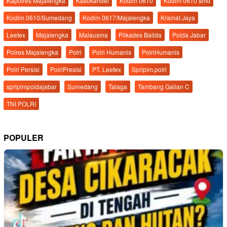
Kapolres Majalengka
Kasokandel
Kodim 0610
Kodim 0610 smd
Kodim 0610/Sumedang
Kodim 0617/Majalengka
Kramat Jaya
Leetex
Majalengka
Malausma
Pilkades Balida
Polda Jabar
Polres Majalengka
Polri
Polri Humanis
PolriHumanis
Polri Persisi
PolriPresisi
PT. Leetex
Spripim.polri
spripimpoldajabar
Sumedang
Talaga
Tambang Galian C
TNI POLRI
POPULER