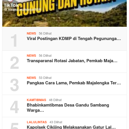
1
56 Dilihat
NEWS
Viral Postingan KDMP di Tengah Pegununga…
2
56 Dilihat
NEWS
Transparansi Rotasi Jabatan, Pemkab Maja…
3
53 Dilihat
NEWS
Pangkas Cara Lama, Pemkab Majalengka Ter…
4
48 Dilihat
KAMTIBMAS
Bhabinkamtibmas Desa Gandu Sambang
Warga…
5
43 Dilihat
LALULINTAS
Kapolsek Cikijing Melaksanakan Gatur Lal…