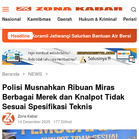
Loncat
Menu
ke
Mobile
konten
Nasional
Kamtibmas
Daerah
Hukum & Kriminal
Peristi
amil Jatiwangi Salurkan Bantuan Air Bersih untuk Warga Desa 
Headline
Beranda
NEWS
Polisi Musnahkan Ribuan Miras
Berbagai Merek dan Knalpot Tidak
Sesuai Spesifikasi Teknis
Zona Kabar
14 Desember 2025
177 Dilihat