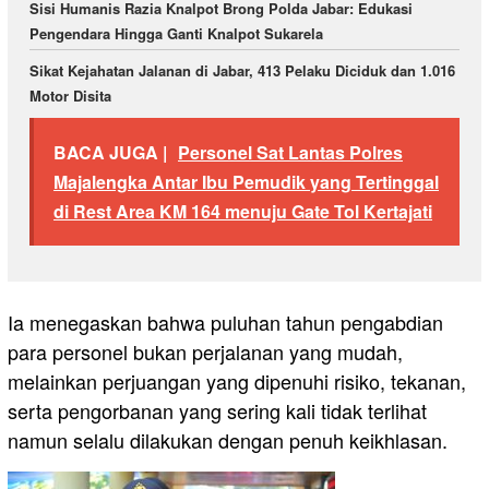
Sisi Humanis Razia Knalpot Brong Polda Jabar: Edukasi
Pengendara Hingga Ganti Knalpot Sukarela
Sikat Kejahatan Jalanan di Jabar, 413 Pelaku Diciduk dan 1.016
Motor Disita
BACA JUGA |
Personel Sat Lantas Polres
Majalengka Antar Ibu Pemudik yang Tertinggal
di Rest Area KM 164 menuju Gate Tol Kertajati
Ia menegaskan bahwa puluhan tahun pengabdian
para personel bukan perjalanan yang mudah,
melainkan perjuangan yang dipenuhi risiko, tekanan,
serta pengorbanan yang sering kali tidak terlihat
namun selalu dilakukan dengan penuh keikhlasan.