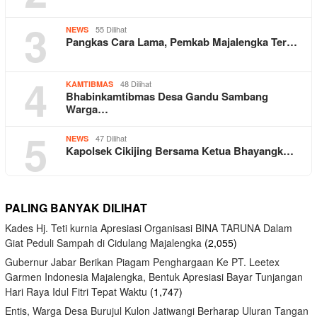
3
55 Dilihat
NEWS
Pangkas Cara Lama, Pemkab Majalengka Ter…
4
48 Dilihat
KAMTIBMAS
Bhabinkamtibmas Desa Gandu Sambang
Warga…
5
47 Dilihat
NEWS
Kapolsek Cikijing Bersama Ketua Bhayangk…
PALING BANYAK DILIHAT
Kades Hj. Teti kurnia Apresiasi Organisasi BINA TARUNA Dalam
Giat Peduli Sampah di Cidulang Majalengka
(2,055)
Gubernur Jabar Berikan Piagam Penghargaan Ke PT. Leetex
Garmen Indonesia Majalengka, Bentuk Apresiasi Bayar Tunjangan
Hari Raya Idul Fitri Tepat Waktu
(1,747)
Entis, Warga Desa Burujul Kulon Jatiwangi Berharap Uluran Tangan