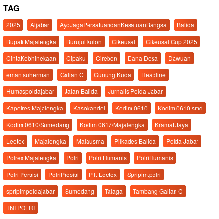
TAG
2025
Aljabar
AyoJagaPersatuandanKesatuanBangsa
Balida
Bupati Majalengka
Burujul kulon
Cikeusal
Cikeusal Cup 2025
CintaKebhinekaan
Cipaku
Cirebon
Dana Desa
Dawuan
eman suherman
Galian C
Gunung Kuda
Headline
Humaspoldajabar
Jalan Balida
Jurnalis Polda Jabar
Kapolres Majalengka
Kasokandel
Kodim 0610
Kodim 0610 smd
Kodim 0610/Sumedang
Kodim 0617/Majalengka
Kramat Jaya
Leetex
Majalengka
Malausma
Pilkades Balida
Polda Jabar
Polres Majalengka
Polri
Polri Humanis
PolriHumanis
Polri Persisi
PolriPresisi
PT. Leetex
Spripim.polri
spripimpoldajabar
Sumedang
Talaga
Tambang Galian C
TNI POLRI