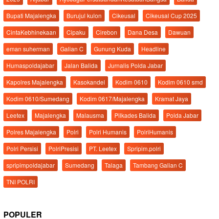
Bupati Majalengka
Burujul kulon
Cikeusal
Cikeusal Cup 2025
CintaKebhinekaan
Cipaku
Cirebon
Dana Desa
Dawuan
eman suherman
Galian C
Gunung Kuda
Headline
Humaspoldajabar
Jalan Balida
Jurnalis Polda Jabar
Kapolres Majalengka
Kasokandel
Kodim 0610
Kodim 0610 smd
Kodim 0610/Sumedang
Kodim 0617/Majalengka
Kramat Jaya
Leetex
Majalengka
Malausma
Pilkades Balida
Polda Jabar
Polres Majalengka
Polri
Polri Humanis
PolriHumanis
Polri Persisi
PolriPresisi
PT. Leetex
Spripim.polri
spripimpoldajabar
Sumedang
Talaga
Tambang Galian C
TNI POLRI
POPULER