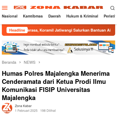
Loncat
Menu
ke
Mobile
konten
Nasional
Kamtibmas
Daerah
Hukum & Kriminal
Peristi
rasa, Koramil Jatiwangi Salurkan Bantuan Air Bersih untuk Wa
Headline
Beranda
NEWS
Humas Polres Majalengka Menerima
Cenderamata dari Ketua Prodi Ilmu
Komunikasi FISIP Universitas
Majalengka
Zona Kabar
1 Februari 2025
198 Dilihat