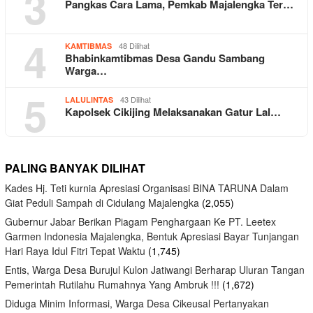
3
Pangkas Cara Lama, Pemkab Majalengka Ter…
4
48 Dilihat
KAMTIBMAS
Bhabinkamtibmas Desa Gandu Sambang
Warga…
5
43 Dilihat
LALULINTAS
Kapolsek Cikijing Melaksanakan Gatur Lal…
PALING BANYAK DILIHAT
Kades Hj. Teti kurnia Apresiasi Organisasi BINA TARUNA Dalam
Giat Peduli Sampah di Cidulang Majalengka
(2,055)
Gubernur Jabar Berikan Piagam Penghargaan Ke PT. Leetex
Garmen Indonesia Majalengka, Bentuk Apresiasi Bayar Tunjangan
Hari Raya Idul Fitri Tepat Waktu
(1,745)
Entis, Warga Desa Burujul Kulon Jatiwangi Berharap Uluran Tangan
Pemerintah Rutilahu Rumahnya Yang Ambruk !!!
(1,672)
Diduga Minim Informasi, Warga Desa Cikeusal Pertanyakan