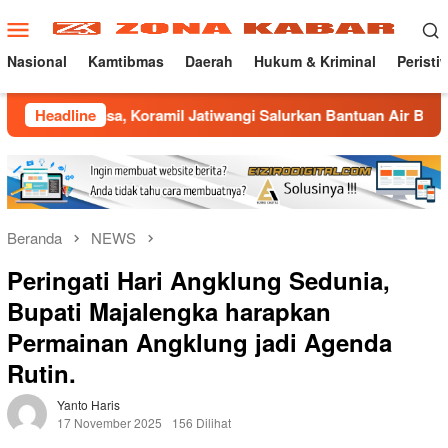
Loncat
Menu
ke
Mobile
konten
Nasional
Kamtibmas
Daerah
Hukum & Kriminal
Peristi
asa, Koramil Jatiwangi Salurkan Bantuan Air Bersih untuk War
Headline
Beranda
NEWS
Peringati Hari Angklung Sedunia,
Bupati Majalengka harapkan
Permainan Angklung jadi Agenda
Rutin.
Yanto Haris
17 November 2025
156 Dilihat