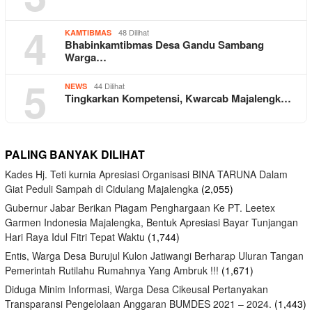
4
48 Dilihat
KAMTIBMAS
Bhabinkamtibmas Desa Gandu Sambang
Warga…
5
44 Dilihat
NEWS
Tingkarkan Kompetensi, Kwarcab Majalengk…
PALING BANYAK DILIHAT
Kades Hj. Teti kurnia Apresiasi Organisasi BINA TARUNA Dalam
Giat Peduli Sampah di Cidulang Majalengka
(2,055)
Gubernur Jabar Berikan Piagam Penghargaan Ke PT. Leetex
Garmen Indonesia Majalengka, Bentuk Apresiasi Bayar Tunjangan
Hari Raya Idul Fitri Tepat Waktu
(1,744)
Entis, Warga Desa Burujul Kulon Jatiwangi Berharap Uluran Tangan
Pemerintah Rutilahu Rumahnya Yang Ambruk !!!
(1,671)
Diduga Minim Informasi, Warga Desa Cikeusal Pertanyakan
Transparansi Pengelolaan Anggaran BUMDES 2021 – 2024.
(1,443)