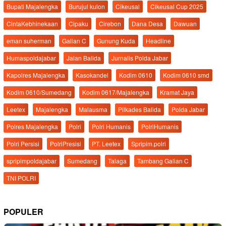
Bupati Majalengka
Burujul kulon
Cikeusal
Cikeusal Cup 2025
CintaKebhinekaan
Cipaku
Cirebon
Dana Desa
Dawuan
eman suherman
Galian C
Gunung Kuda
Headline
Humaspoldajabar
Jalan Balida
Jurnalis Polda Jabar
Kapolres Majalengka
Kasokandel
Kodim 0610
Kodim 0610 smd
Kodim 0610/Sumedang
Kodim 0617/Majalengka
Kramat Jaya
Leetex
Majalengka
Malausma
Pilkades Balida
Polda Jabar
Polres Majalengka
Polri
Polri Humanis
PolriHumanis
Polri Persisi
PolriPresisi
PT. Leetex
Spripim.polri
spripimpoldajabar
Sumedang
Talaga
Tambang Galian C
TNI POLRI
POPULER