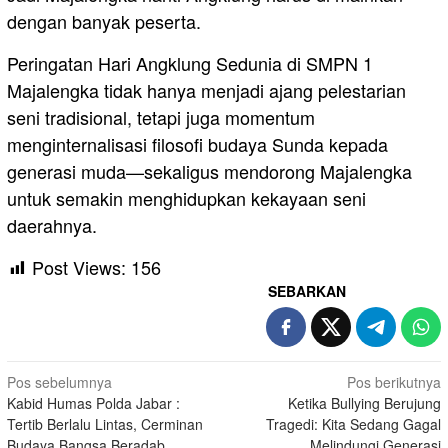
dengan banyak peserta.
Peringatan Hari Angklung Sedunia di SMPN 1
Majalengka tidak hanya menjadi ajang pelestarian
seni tradisional, tetapi juga momentum
menginternalisasi filosofi budaya Sunda kepada
generasi muda—sekaligus mendorong Majalengka
untuk semakin menghidupkan kekayaan seni
daerahnya.
Post Views:
156
SEBARKAN
Navigasi
Pos sebelumnya
Pos berikutnya
Kabid Humas Polda Jabar :
Ketika Bullying Berujung
pos
Tertib Berlalu Lintas, Cerminan
Tragedi: Kita Sedang Gagal
Budaya Bangsa Beradab
Melindungi Generasi