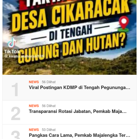
1
56 Dilihat
NEWS
Viral Postingan KDMP di Tengah Pegununga…
2
56 Dilihat
NEWS
Transparansi Rotasi Jabatan, Pemkab Maja…
3
53 Dilihat
NEWS
Pangkas Cara Lama, Pemkab Majalengka Ter…