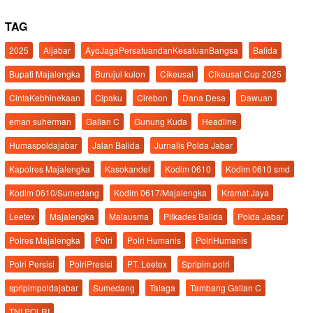
TAG
2025
Aljabar
AyoJagaPersatuandanKesatuanBangsa
Balida
Bupati Majalengka
Burujul kulon
Cikeusal
Cikeusal Cup 2025
CintaKebhinekaan
Cipaku
Cirebon
Dana Desa
Dawuan
eman suherman
Galian C
Gunung Kuda
Headline
Humaspoldajabar
Jalan Balida
Jurnalis Polda Jabar
Kapolres Majalengka
Kasokandel
Kodim 0610
Kodim 0610 smd
Kodim 0610/Sumedang
Kodim 0617/Majalengka
Kramat Jaya
Leetex
Majalengka
Malausma
Pilkades Balida
Polda Jabar
Polres Majalengka
Polri
Polri Humanis
PolriHumanis
Polri Persisi
PolriPresisi
PT. Leetex
Spripim.polri
spripimpoldajabar
Sumedang
Talaga
Tambang Galian C
TNI POLRI