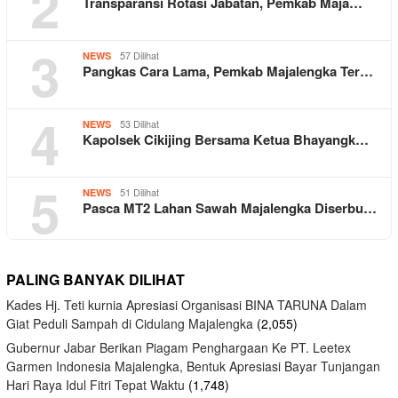
2
Transparansi Rotasi Jabatan, Pemkab Maja…
3
57 Dilihat
NEWS
Pangkas Cara Lama, Pemkab Majalengka Ter…
4
53 Dilihat
NEWS
Kapolsek Cikijing Bersama Ketua Bhayangk…
5
51 Dilihat
NEWS
Pasca MT2 Lahan Sawah Majalengka Diserbu…
PALING BANYAK DILIHAT
Kades Hj. Teti kurnia Apresiasi Organisasi BINA TARUNA Dalam
Giat Peduli Sampah di Cidulang Majalengka
(2,055)
Gubernur Jabar Berikan Piagam Penghargaan Ke PT. Leetex
Garmen Indonesia Majalengka, Bentuk Apresiasi Bayar Tunjangan
Hari Raya Idul Fitri Tepat Waktu
(1,748)