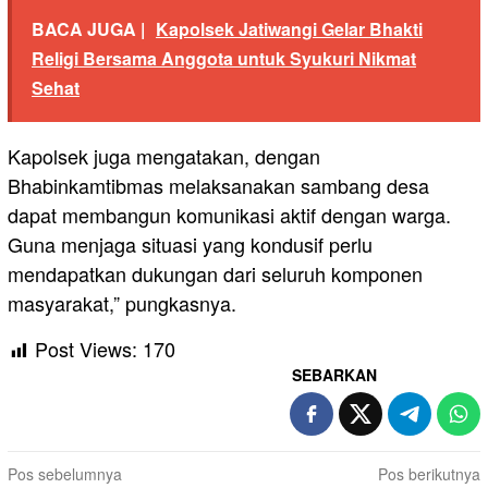
BACA JUGA |
Kapolsek Jatiwangi Gelar Bhakti
Religi Bersama Anggota untuk Syukuri Nikmat
Sehat
Kapolsek juga mengatakan, dengan
Bhabinkamtibmas melaksanakan sambang desa
dapat membangun komunikasi aktif dengan warga.
Guna menjaga situasi yang kondusif perlu
mendapatkan dukungan dari seluruh komponen
masyarakat,” pungkasnya.
Post Views:
170
SEBARKAN
Navigasi
Pos sebelumnya
Pos berikutnya