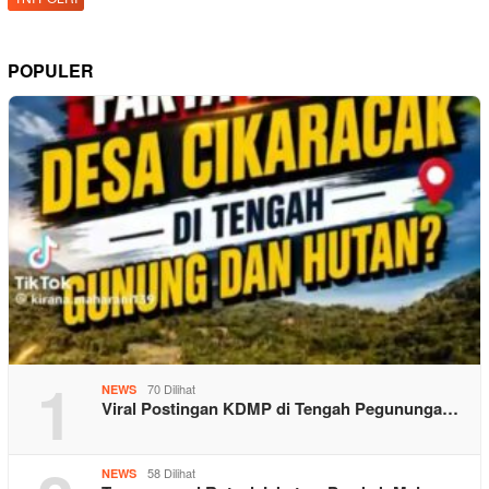
POPULER
1
70 Dilihat
NEWS
Viral Postingan KDMP di Tengah Pegununga…
58 Dilihat
NEWS