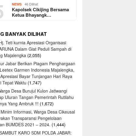
5
46 Dilihat
NEWS
Kapolsek Cikijing Bersama
Ketua Bhayangk…
NG BANYAK DILIHAT
j. Teti kurnia Apresiasi Organisasi
ARUNA Dalam Giat Peduli Sampah di
ng Majalengka
(2,055)
ur Jabar Berikan Piagam Penghargaan
 Leetex Garmen Indonesia Majalengka,
 Apresiasi Bayar Tunjangan Hari Raya
tri Tepat Waktu
(1,747)
Warga Desa Burujul Kulon Jatiwangi
ap Uluran Tangan Pemerintah Rutilahu
ya Yang Ambruk !!!
(1,672)
 Minim Informasi, Warga Desa Cikeusal
yakan Transparansi Pengelolaan
an BUMDES 2021 – 2024.
(1,444)
 SAMBUT KARO SDM POLDA JABAR: