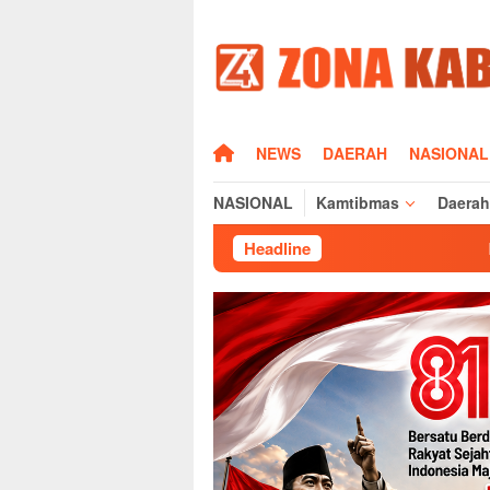
Loncat
ke
konten
HOME
NEWS
DAERAH
NASIONAL
NASIONAL
Kamtibmas
Daerah
Headline
Pasca MT2 Lahan Sawah 