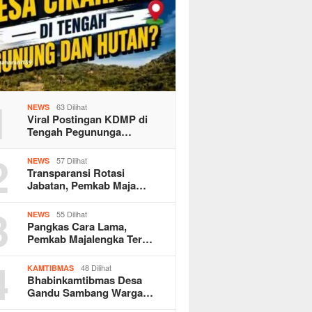
1
63 Dilihat
NEWS
Viral Postingan KDMP di
Tengah Pegununga…
2
57 Dilihat
NEWS
Transparansi Rotasi
Jabatan, Pemkab Maja…
3
55 Dilihat
NEWS
Pangkas Cara Lama,
Pemkab Majalengka Ter…
4
48 Dilihat
KAMTIBMAS
Bhabinkamtibmas Desa
Gandu Sambang Warga…