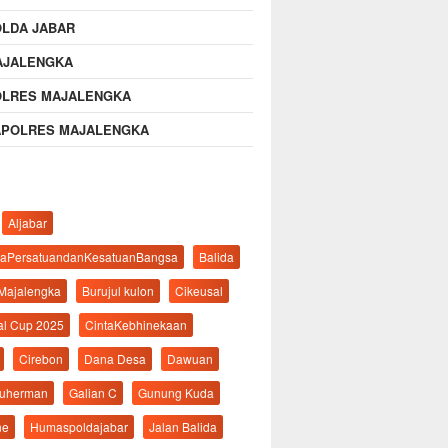
OLDA JABAR
AJALENGKA
OLRES MAJALENGKA
APOLRES MAJALENGKA
Aljabar
aPersatuandanKesatuanBangsa
Balida
 Majalengka
Burujul kulon
Cikeusal
al Cup 2025
CintaKebhinekaan
Cirebon
Dana Desa
Dawuan
suherman
Galian C
Gunung Kuda
ne
Humaspoldajabar
Jalan Balida