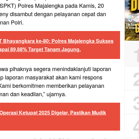
(SPKT) Polres Majalengka pada Kamis, 20
ny disambut dengan pelayanan cepat dan
nan Polri.
Bhayangkara ke-80: Polres Majalengka Sukses
pai 89,88% Target Tanam Jagung.
wa pihaknya segera menindaklanjuti laporan
iap laporan masyarakat akan kami respons
. Kami berkomitmen memberikan pelayanan
man dan keadilan,” ujarnya.
perasi Ketupat 2025 Digelar, Pastikan Mudik