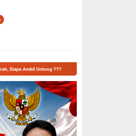
n
 ???
Dampak Musim Kemarau Mulai Terasa, Koramil Jatiw