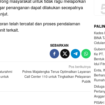
rong masyarakat untuk tidak ragu melaporkan
agar penanganan dapat dilakukan secepatnya
njut.
laporan telah tercatat dan proses pendalaman
PALI
it terkait.
Kades H
BINA T
Cidula
SEBARKAN
Gubern
Ke PT.
Bentuk
Idul Fi
Pos berikutnya
Entis, 
laturahmi
Polres Majalengka Terus Optimalkan Layanan
Berhar
 untuk
Call Center 110 untuk Tingkatkan Pelayanan
Rumahn
Publik
Diduga
Pertan
Anggar
PISAH