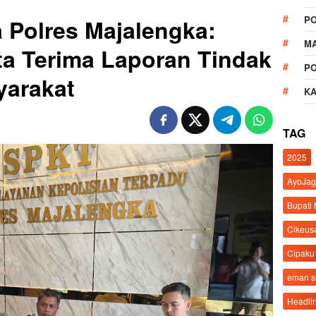
P
 Polres Majalengka:
M
a Terima Laporan Tindak
P
yarakat
K
TAG
2025
AyoJag
Bupati
Cikeus
Cipaku
eman 
Headli