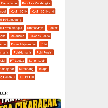
s Polda Jabar
Kapolres Majalengka
ndel
Kodim 0610
Kodim 0610 smd
 0610/Sumedang
0617/Majalengka
Kramat Jaya
Leetex
ngka
Malausma
Pilkades Balida
Jabar
Polres Majalengka
Polri
Humanis
PolriHumanis
Polri Persisi
esisi
PT. Leetex
Spripim.polri
mpoldajabar
Sumedang
Talaga
g Galian C
TNI POLRI
LER