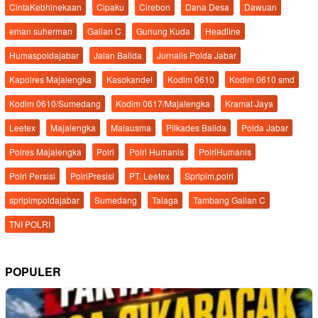
CintaKebhinekaan
Cipaku
Cirebon
Dana Desa
Dawuan
eman suherman
Galian C
Gunung Kuda
Headline
Humaspoldajabar
Jalan Balida
Jurnalis Polda Jabar
Kapolres Majalengka
Kasokandel
Kodim 0610
Kodim 0610 smd
Kodim 0610/Sumedang
Kodim 0617/Majalengka
Kramat Jaya
Leetex
Majalengka
Malausma
Pilkades Balida
Polda Jabar
Polres Majalengka
Polri
Polri Humanis
PolriHumanis
Polri Persisi
PolriPresisi
PT. Leetex
Spripim.polri
spripimpoldajabar
Sumedang
Talaga
Tambang Galian C
TNI POLRI
POPULER