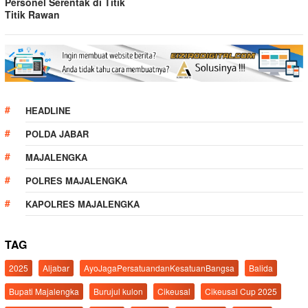
Personel Serentak di Titik
Titik Rawan
HEADLINE
POLDA JABAR
MAJALENGKA
POLRES MAJALENGKA
KAPOLRES MAJALENGKA
TAG
2025
Aljabar
AyoJagaPersatuandanKesatuanBangsa
Balida
Bupati Majalengka
Burujul kulon
Cikeusal
Cikeusal Cup 2025