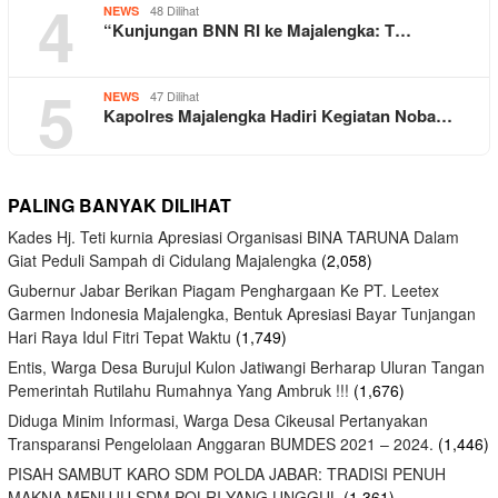
4
48 Dilihat
NEWS
“Kunjungan BNN RI ke Majalengka: T…
5
47 Dilihat
NEWS
Kapolres Majalengka Hadiri Kegiatan Noba…
PALING BANYAK DILIHAT
Kades Hj. Teti kurnia Apresiasi Organisasi BINA TARUNA Dalam
Giat Peduli Sampah di Cidulang Majalengka
(2,058)
Gubernur Jabar Berikan Piagam Penghargaan Ke PT. Leetex
Garmen Indonesia Majalengka, Bentuk Apresiasi Bayar Tunjangan
Hari Raya Idul Fitri Tepat Waktu
(1,749)
Entis, Warga Desa Burujul Kulon Jatiwangi Berharap Uluran Tangan
Pemerintah Rutilahu Rumahnya Yang Ambruk !!!
(1,676)
Diduga Minim Informasi, Warga Desa Cikeusal Pertanyakan
Transparansi Pengelolaan Anggaran BUMDES 2021 – 2024.
(1,446)
PISAH SAMBUT KARO SDM POLDA JABAR: TRADISI PENUH
MAKNA MENUJU SDM POLRI YANG UNGGUL
(1,361)