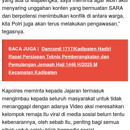
menyaring unggahan konten yang bermuatan SARA
dan berpotensi menimbulkan konflik di antara warga,
kita Polri juga akan terus melakukan pengawasan,”
tegasnya.
BACA JUGA |
Danramil 1717/Kadipaten Hadiri
Rapat Persiapan Teknis Pemberangkatan dan
Pemulangan Jemaah Haji 1446 H/2025 M
Kecamatan Kadipaten
Kapolres meminta kepada Jajaran termasuk
mengimbau kepada seluruh masyarakat untuk tidak
menanggapi dengan adanya Video aksi meresahkan
kelompok remaja itu viral di media sosial belum tentu
kebenarannya, oleh sebab itu, penting bagi semua
pihak untuk selalu bijak bermedia sosial.