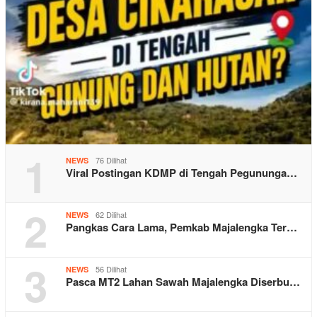
1
76 Dilihat
NEWS
Viral Postingan KDMP di Tengah Pegununga…
2
62 Dilihat
NEWS
Pangkas Cara Lama, Pemkab Majalengka Ter…
3
56 Dilihat
NEWS
Pasca MT2 Lahan Sawah Majalengka Diserbu…