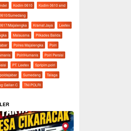
ndel
Kodim 0610
Kodim 0610 smd
 0610/Sumedang
0617/Majalengka
Kramat Jaya
Leetex
ngka
Malausma
Pilkades Balida
Jabar
Polres Majalengka
Polri
Humanis
PolriHumanis
Polri Persisi
esisi
PT. Leetex
Spripim.polri
mpoldajabar
Sumedang
Talaga
g Galian C
TNI POLRI
LER