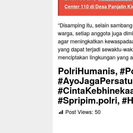
Center 110 di Desa Panjalin Ki
“Disamping itu, selain samban
warga, setiap anggota juga di
agar meningkatkan kewaspadaa
yang dapat terjadi sewaktu-w
menciptakan lingkungan yang 
PolriHumanis, #Po
#AyoJagaPersat
#CintaKebhinekaa
#Spripim.polri, #
Post Views:
50