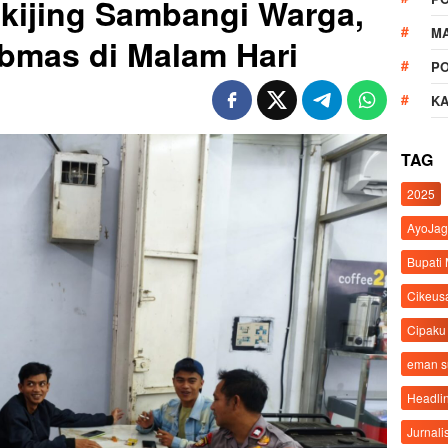
Cikijing Sambangi Warga,
M
bmas di Malam Hari
P
K
TAG
2025
AyoJag
Bupati
Cikeus
Cipaku
eman 
Headli
Jurnali