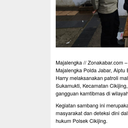
Majalengka // Zonakabar.com – 
Majalengka Polda Jabar, Aipt
Harry melaksanakan patroli m
Sukamukti, Kecamatan Cikijing
gangguan kamtibmas di wilayah 
Kegiatan sambang ini merupaka
masyarakat dan deteksi dini d
hukum Polsek Cikijing.