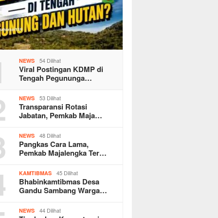
1
54 Dilihat
NEWS
Viral Postingan KDMP di
Tengah Pegununga…
2
53 Dilihat
NEWS
Transparansi Rotasi
Jabatan, Pemkab Maja…
3
48 Dilihat
NEWS
Pangkas Cara Lama,
Pemkab Majalengka Ter…
4
45 Dilihat
KAMTIBMAS
Bhabinkamtibmas Desa
Gandu Sambang Warga…
44 Dilihat
NEWS