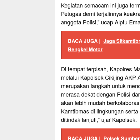
Kegiatan semacam ini juga ter
Petugas demi terjalinnya keak
anggota Polisi,” ucap Aiptu Em
BACA JUGA |
Jaga Sitkamtib
Bengkel Motor
Di tempat terpisah, Kapolres M
melalui Kapolsek Cikijing AKP
merupakan langkah untuk mend
merasa dekat dengan Polisi da
akan lebih mudah berkolaboras
Kamtibmas di lingkungan serta
ditindak lanjuti,” ujar Kapolsek.
BACA JUGA |
Polsek Sumberj