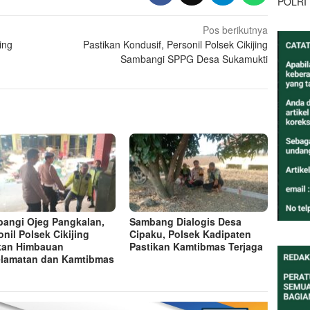
POLRI
Pos berikutnya
ing
Pastikan Kondusif, Personil Polsek Cikijing
Sambangi SPPG Desa Sukamukti
angi Ojeg Pangkalan,
Sambang Dialogis Desa
onil Polsek Cikijing
Cipaku, Polsek Kadipaten
kan Himbauan
Pastikan Kamtibmas Terjaga
lamatan dan Kamtibmas