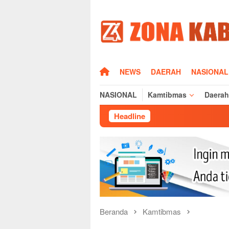
Loncat
ke
konten
HOME
NEWS
DAERAH
NASIONAL
NASIONAL
Kamtibmas
Daerah
Headline
Beranda
Kamtibmas