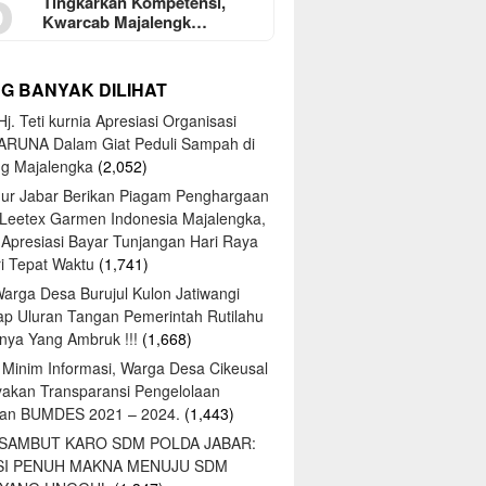
5
Tingkarkan Kompetensi,
Kwarcab Majalengk…
NG BANYAK DILIHAT
j. Teti kurnia Apresiasi Organisasi
ARUNA Dalam Giat Peduli Sampah di
ng Majalengka
(2,052)
ur Jabar Berikan Piagam Penghargaan
 Leetex Garmen Indonesia Majalengka,
 Apresiasi Bayar Tunjangan Hari Raya
tri Tepat Waktu
(1,741)
Warga Desa Burujul Kulon Jatiwangi
ap Uluran Tangan Pemerintah Rutilahu
ya Yang Ambruk !!!
(1,668)
 Minim Informasi, Warga Desa Cikeusal
yakan Transparansi Pengelolaan
an BUMDES 2021 – 2024.
(1,443)
 SAMBUT KARO SDM POLDA JABAR:
SI PENUH MAKNA MENUJU SDM