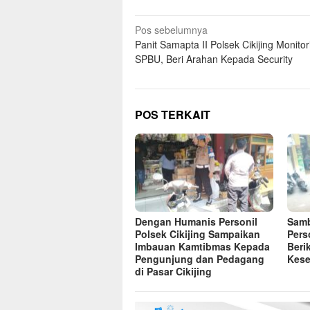
Navigasi
Pos sebelumnya
Panit Samapta II Polsek Cikijing Monitor
pos
SPBU, Beri Arahan Kepada Security
POS TERKAIT
Dengan Humanis Personil
Samb
Polsek Cikijing Sampaikan
Pers
Imbauan Kamtibmas Kepada
Beri
Pengunjung dan Pedagang
Kese
di Pasar Cikijing