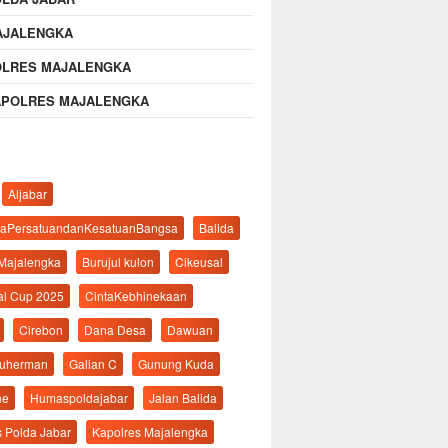
AJALENGKA
OLRES MAJALENGKA
APOLRES MAJALENGKA
Aljabar
aPersatuandanKesatuanBangsa
Balida
 Majalengka
Burujul kulon
Cikeusal
al Cup 2025
CintaKebhinekaan
Cirebon
Dana Desa
Dawuan
suherman
Galian C
Gunung Kuda
ne
Humaspoldajabar
Jalan Balida
s Polda Jabar
Kapolres Majalengka