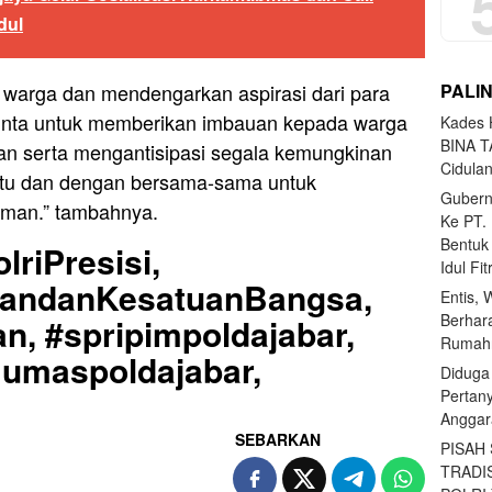
dul
PALI
g warga dan mendengarkan aspirasi dari para
minta untuk memberikan imbauan kepada warga
Kades H
BINA T
n serta mengantisipasi segala kemungkinan
Cidula
aktu dan dengan bersama-sama untuk
Gubern
aman.” tambahnya.
Ke PT.
Bentuk
lriPresisi,
Idul Fi
uandanKesatuanBangsa,
Entis, 
Berhar
n, #spripimpoldajabar,
Rumahn
Humaspoldajabar,
Diduga
Pertan
Anggar
SEBARKAN
PISAH
TRADI