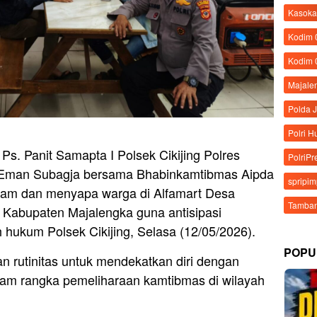
Kasoka
Kodim
Kodim 
Majale
Polda 
Polri 
Ps. Panit Samapta I Polsek Cikijing Polres
PolriPr
u Eman Subagja bersama Bhabinkamtibmas Aipda
spripi
alam dan menyapa warga di Alfamart Desa
Tamban
, Kabupaten Majalengka guna antisipasi
hukum Polsek Cikijing, Selasa (12/05/2026).
POPU
n rutinitas untuk mendekatkan diri dengan
alam rangka pemeliharaan kamtibmas di wilayah