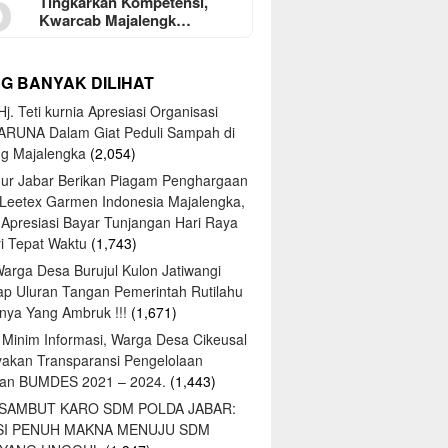
5
Tingkarkan Kompetensi,
Kwarcab Majalengk…
NG BANYAK DILIHAT
j. Teti kurnia Apresiasi Organisasi
ARUNA Dalam Giat Peduli Sampah di
ng Majalengka
(2,054)
ur Jabar Berikan Piagam Penghargaan
 Leetex Garmen Indonesia Majalengka,
 Apresiasi Bayar Tunjangan Hari Raya
tri Tepat Waktu
(1,743)
Warga Desa Burujul Kulon Jatiwangi
ap Uluran Tangan Pemerintah Rutilahu
ya Yang Ambruk !!!
(1,671)
 Minim Informasi, Warga Desa Cikeusal
yakan Transparansi Pengelolaan
an BUMDES 2021 – 2024.
(1,443)
 SAMBUT KARO SDM POLDA JABAR:
SI PENUH MAKNA MENUJU SDM