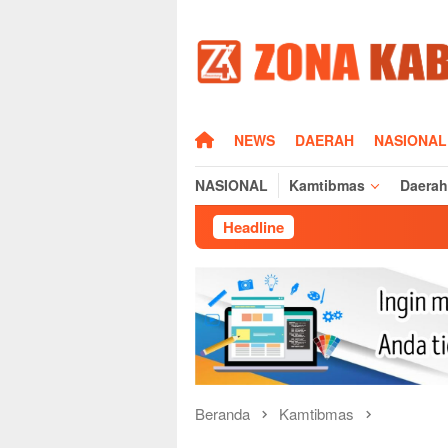
Loncat
ke
konten
HOME
NEWS
DAERAH
NASIONAL
NASIONAL
Kamtibmas
Daerah
Headline
S
Beranda
Kamtibmas