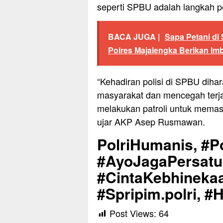
seperti SPBU adalah langkah pe
BACA JUGA |
Sapa Petani di
Polres Majalengka Berikan Im
“Kehadiran polisi di SPBU dih
masyarakat dan mencegah terjad
melakukan patroli untuk memast
ujar AKP Asep Rusmawan.
PolriHumanis, #Po
#AyoJagaPersat
#CintaKebhinekaa
#Spripim.polri, #
Post Views:
64