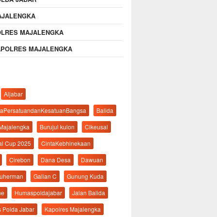
AJALENGKA
OLRES MAJALENGKA
APOLRES MAJALENGKA
Aljabar
aPersatuandanKesatuanBangsa
Balida
 Majalengka
Burujul kulon
Cikeusal
al Cup 2025
CintaKebhinekaan
Cirebon
Dana Desa
Dawuan
suherman
Galian C
Gunung Kuda
ne
Humaspoldajabar
Jalan Balida
s Polda Jabar
Kapolres Majalengka