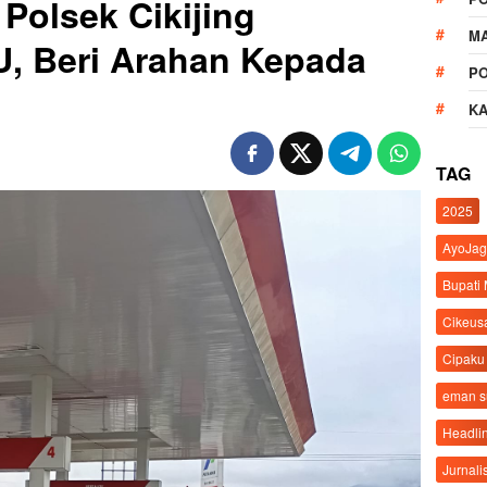
 Polsek Cikijing
M
, Beri Arahan Kepada
P
K
TAG
2025
AyoJag
Bupati
Cikeus
Cipaku
eman 
Headli
Jurnali