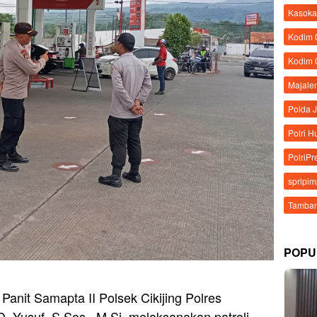
Kasoka
Kodim
Kodim 
Majale
Polda 
Polri 
PolriPr
spripi
Tamban
POPU
Panit Samapta II Polsek Cikijing Polres
. Yusuf, S.Sos., M.Si. melaksanakan patroli