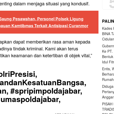
nting dalam menjaga situasi yang kondusif.
 Saung Pesawahan, Personel Polsek Ligung
PALI
bauan Kamtibmas Terkait Antisipasi Curanmor
Kades H
BINA T
Cidula
arapkan dapat memberikan rasa aman kepada
Gubern
inya tindak kriminal. Kami akan terus
Ke PT.
ikan keamanan dan ketertiban di objek vital,”
Bentuk
Idul Fi
Entis, 
lriPresisi,
Berhar
uandanKesatuanBangsa,
Rumahn
Diduga
n, #spripimpoldajabar,
Pertan
Humaspoldajabar,
Anggar
PISAH
TRADI