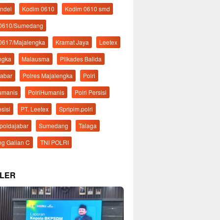
ndel
Kodim 0610
Kodim 0610 smd
 0610/Sumedang
0617/Majalengka
Kramat Jaya
Leetex
ngka
Malausma
Pilkades Balida
Jabar
Polres Majalengka
Polri
Humanis
PolriHumanis
Polri Persisi
esisi
PT. Leetex
Spripim.polri
mpoldajabar
Sumedang
Talaga
g Galian C
TNI POLRI
LER