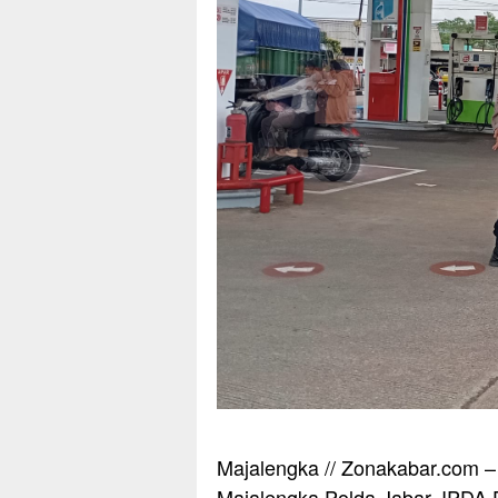
Majalengka // Zonakabar.com – 
Majalengka Polda Jabar, IPDA D