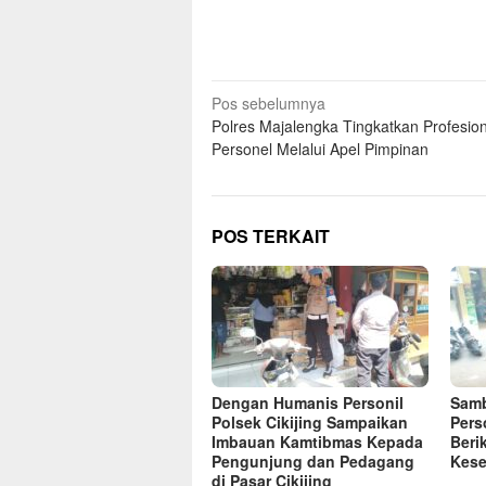
Navigasi
Pos sebelumnya
Polres Majalengka Tingkatkan Profesio
pos
Personel Melalui Apel Pimpinan
POS TERKAIT
Dengan Humanis Personil
Samb
Polsek Cikijing Sampaikan
Pers
Imbauan Kamtibmas Kepada
Beri
Pengunjung dan Pedagang
Kese
di Pasar Cikijing