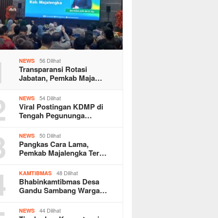
1
56 Dilihat
NEWS
Transparansi Rotasi
Jabatan, Pemkab Maja…
2
54 Dilihat
NEWS
Viral Postingan KDMP di
Tengah Pegununga…
3
50 Dilihat
NEWS
Pangkas Cara Lama,
Pemkab Majalengka Ter…
4
48 Dilihat
KAMTIBMAS
Bhabinkamtibmas Desa
Gandu Sambang Warga…
44 Dilihat
NEWS