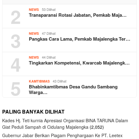
2
53 Dilihat
NEWS
Transparansi Rotasi Jabatan, Pemkab Maja…
3
47 Dilihat
NEWS
Pangkas Cara Lama, Pemkab Majalengka Ter…
4
44 Dilihat
NEWS
Tingkarkan Kompetensi, Kwarcab Majalengk…
5
43 Dilihat
KAMTIBMAS
Bhabinkamtibmas Desa Gandu Sambang
Warga…
PALING BANYAK DILIHAT
Kades Hj. Teti kurnia Apresiasi Organisasi BINA TARUNA Dalam
Giat Peduli Sampah di Cidulang Majalengka
(2,052)
Gubernur Jabar Berikan Piagam Penghargaan Ke PT. Leetex