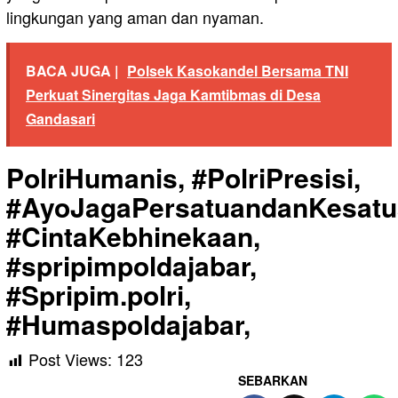
lingkungan yang aman dan nyaman.
BACA JUGA |
Polsek Kasokandel Bersama TNI
Perkuat Sinergitas Jaga Kamtibmas di Desa
Gandasari
PolriHumanis, #PolriPresisi,
#AyoJagaPersatuandanKesatu
#CintaKebhinekaan,
#spripimpoldajabar,
#Spripim.polri,
#Humaspoldajabar,
Post Views:
123
SEBARKAN