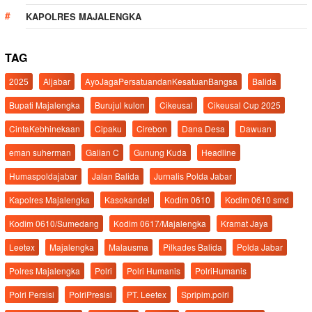
KAPOLRES MAJALENGKA
TAG
2025
Aljabar
AyoJagaPersatuandanKesatuanBangsa
Balida
Bupati Majalengka
Burujul kulon
Cikeusal
Cikeusal Cup 2025
CintaKebhinekaan
Cipaku
Cirebon
Dana Desa
Dawuan
eman suherman
Galian C
Gunung Kuda
Headline
Humaspoldajabar
Jalan Balida
Jurnalis Polda Jabar
Kapolres Majalengka
Kasokandel
Kodim 0610
Kodim 0610 smd
Kodim 0610/Sumedang
Kodim 0617/Majalengka
Kramat Jaya
Leetex
Majalengka
Malausma
Pilkades Balida
Polda Jabar
Polres Majalengka
Polri
Polri Humanis
PolriHumanis
Polri Persisi
PolriPresisi
PT. Leetex
Spripim.polri