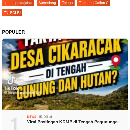
spripimpoldajabar
Sumedang
Talaga
Tambang Galian C
TNI POLRI
POPULER
1
53 Dilihat
NEWS
Viral Postingan KDMP di Tengah Pegununga…