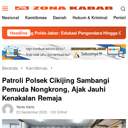
Loncat
Menu
ke
Mobile
konten
Nasional
Kamtibmas
Daerah
Hukum & Kriminal
Peristi
 Polda Jabar: Edukasi Pengendara Hingga Ganti Knalpot Sukare
Headline
Beranda
Kamtibmas
Patroli Polsek Cikijing Sambangi
Pemuda Nongkrong, Ajak Jauhi
Kenakalan Remaja
Yanto Haris
23 September 2025
123 Dilihat