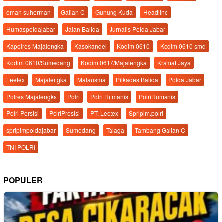
eman suherman
Galian C
Gunung Kuda
Headline
Humaspoldajabar
Jalan Balida
Jurnalis Polda Jabar
Kapolres Majalengka
Kasokandel
Kodim 0610
Kodim 0610 smd
Kodim 0610/Sumedang
Kodim 0617/Majalengka
Kramat Jaya
Leetex
Majalengka
Malausma
Pilkades Balida
Polda Jabar
Polres Majalengka
Polri
Polri Humanis
PolriHumanis
Polri Persisi
PolriPresisi
PT. Leetex
Spripim.polri
spripimpoldajabar
Sumedang
Talaga
Tambang Galian C
TNI POLRI
POPULER