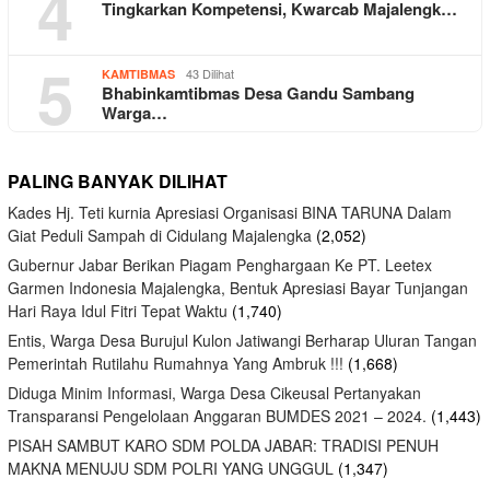
4
Tingkarkan Kompetensi, Kwarcab Majalengk…
5
43 Dilihat
KAMTIBMAS
Bhabinkamtibmas Desa Gandu Sambang
Warga…
PALING BANYAK DILIHAT
Kades Hj. Teti kurnia Apresiasi Organisasi BINA TARUNA Dalam
Giat Peduli Sampah di Cidulang Majalengka
(2,052)
Gubernur Jabar Berikan Piagam Penghargaan Ke PT. Leetex
Garmen Indonesia Majalengka, Bentuk Apresiasi Bayar Tunjangan
Hari Raya Idul Fitri Tepat Waktu
(1,740)
Entis, Warga Desa Burujul Kulon Jatiwangi Berharap Uluran Tangan
Pemerintah Rutilahu Rumahnya Yang Ambruk !!!
(1,668)
Diduga Minim Informasi, Warga Desa Cikeusal Pertanyakan
Transparansi Pengelolaan Anggaran BUMDES 2021 – 2024.
(1,443)
PISAH SAMBUT KARO SDM POLDA JABAR: TRADISI PENUH
MAKNA MENUJU SDM POLRI YANG UNGGUL
(1,347)