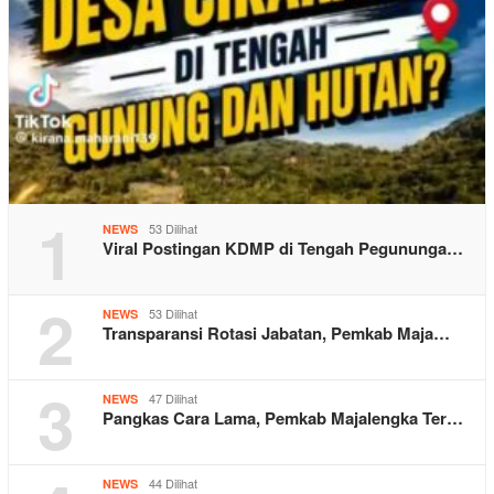
1
53 Dilihat
NEWS
Viral Postingan KDMP di Tengah Pegununga…
2
53 Dilihat
NEWS
Transparansi Rotasi Jabatan, Pemkab Maja…
3
47 Dilihat
NEWS
Pangkas Cara Lama, Pemkab Majalengka Ter…
44 Dilihat
NEWS