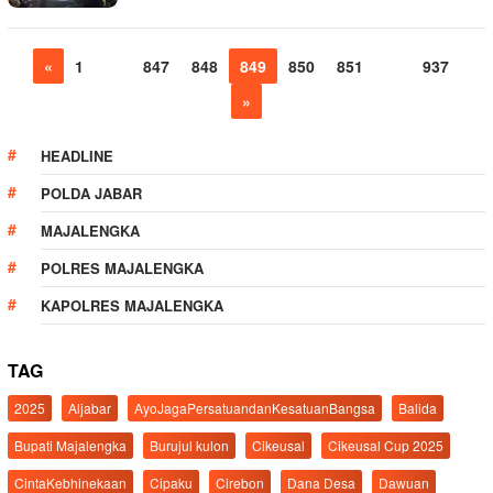
«
1
…
847
848
849
850
851
…
937
»
HEADLINE
POLDA JABAR
MAJALENGKA
POLRES MAJALENGKA
KAPOLRES MAJALENGKA
TAG
2025
Aljabar
AyoJagaPersatuandanKesatuanBangsa
Balida
Bupati Majalengka
Burujul kulon
Cikeusal
Cikeusal Cup 2025
CintaKebhinekaan
Cipaku
Cirebon
Dana Desa
Dawuan