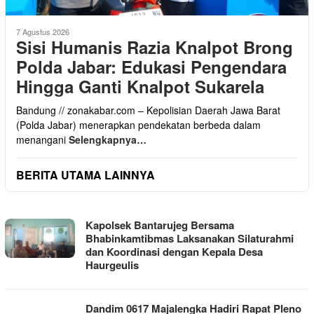
7 Agustus 2026
Sisi Humanis Razia Knalpot Brong
Polda Jabar: Edukasi Pengendara
Hingga Ganti Knalpot Sukarela
Bandung // zonakabar.com – Kepolisian Daerah Jawa Barat
(Polda Jabar) menerapkan pendekatan berbeda dalam
menangani
Selengkapnya…
BERITA UTAMA LAINNYA
MEDIA
Kapolsek Bantarujeg Bersama
INFORMASI
Bhabinkamtibmas Laksanakan Silaturahmi
TANPA
dan Koordinasi dengan Kepala Desa
BATAS
Haurgeulis
Dandim 0617 Majalengka Hadiri Rapat Pleno