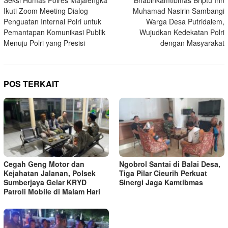
Seksi Humas Polres Majalengka
Bhabinkamtibmas Briptu Irin
pos
Ikuti Zoom Meeting Dialog
Muhamad Nasirin Sambangi
Penguatan Internal Polri untuk
Warga Desa Putridalem,
Pemantapan Komunikasi Publik
Wujudkan Kedekatan Polri
Menuju Polri yang Presisi
dengan Masyarakat
POS TERKAIT
Cegah Geng Motor dan
Ngobrol Santai di Balai Desa,
Kejahatan Jalanan, Polsek
Tiga Pilar Cieurih Perkuat
Sumberjaya Gelar KRYD
Sinergi Jaga Kamtibmas
Patroli Mobile di Malam Hari