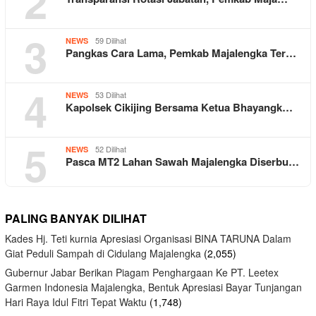
2
3
59 Dilihat
NEWS
Pangkas Cara Lama, Pemkab Majalengka Ter…
4
53 Dilihat
NEWS
Kapolsek Cikijing Bersama Ketua Bhayangk…
5
52 Dilihat
NEWS
Pasca MT2 Lahan Sawah Majalengka Diserbu…
PALING BANYAK DILIHAT
Kades Hj. Teti kurnia Apresiasi Organisasi BINA TARUNA Dalam
Giat Peduli Sampah di Cidulang Majalengka
(2,055)
Gubernur Jabar Berikan Piagam Penghargaan Ke PT. Leetex
Garmen Indonesia Majalengka, Bentuk Apresiasi Bayar Tunjangan
Hari Raya Idul Fitri Tepat Waktu
(1,748)