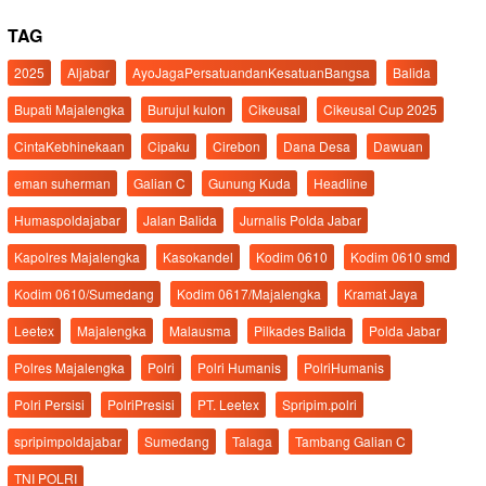
TAG
2025
Aljabar
AyoJagaPersatuandanKesatuanBangsa
Balida
Bupati Majalengka
Burujul kulon
Cikeusal
Cikeusal Cup 2025
CintaKebhinekaan
Cipaku
Cirebon
Dana Desa
Dawuan
eman suherman
Galian C
Gunung Kuda
Headline
Humaspoldajabar
Jalan Balida
Jurnalis Polda Jabar
Kapolres Majalengka
Kasokandel
Kodim 0610
Kodim 0610 smd
Kodim 0610/Sumedang
Kodim 0617/Majalengka
Kramat Jaya
Leetex
Majalengka
Malausma
Pilkades Balida
Polda Jabar
Polres Majalengka
Polri
Polri Humanis
PolriHumanis
Polri Persisi
PolriPresisi
PT. Leetex
Spripim.polri
spripimpoldajabar
Sumedang
Talaga
Tambang Galian C
TNI POLRI