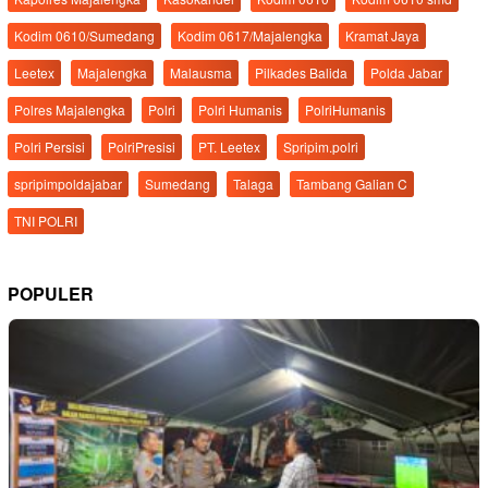
Kodim 0610/Sumedang
Kodim 0617/Majalengka
Kramat Jaya
Leetex
Majalengka
Malausma
Pilkades Balida
Polda Jabar
Polres Majalengka
Polri
Polri Humanis
PolriHumanis
Polri Persisi
PolriPresisi
PT. Leetex
Spripim.polri
spripimpoldajabar
Sumedang
Talaga
Tambang Galian C
TNI POLRI
POPULER