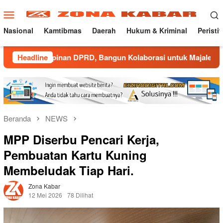
Loncat
Menu
ke
Mobile
konten
Nasional
Kamtibmas
Daerah
Hukum & Kriminal
Peristi
mpinan DPRD, Bangun Kolaborasi untuk Majalengka Kondusif
Headline
Beranda
NEWS
MPP Diserbu Pencari Kerja,
Pembuatan Kartu Kuning
Membeludak Tiap Hari.
Zona Kabar
12 Mei 2026
78 Dilihat