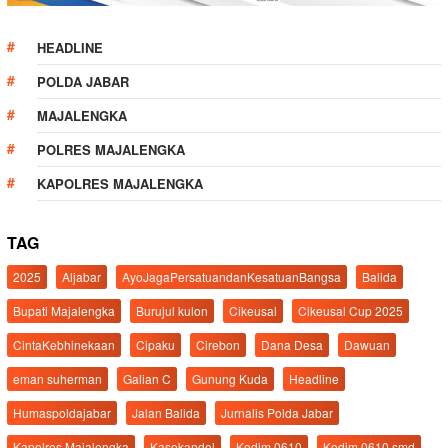
HEADLINE
POLDA JABAR
MAJALENGKA
POLRES MAJALENGKA
KAPOLRES MAJALENGKA
TAG
2025
Aljabar
AyoJagaPersatuandanKesatuanBangsa
Balida
Bupati Majalengka
Burujul kulon
Cikeusal
Cikeusal Cup 2025
CintaKebhinekaan
Cipaku
Cirebon
Dana Desa
Dawuan
eman suherman
Galian C
Gunung Kuda
Headline
Humaspoldajabar
Jalan Balida
Jurnalis Polda Jabar
Kapolres Majalengka
Kasokandel
Kodim 0610
Kodim 0610 smd